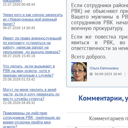
наказания?
Если сотрудники районн
21.07.2026 00:48:44
РВК) не объясняют пр
Через кого и как срочно запросить
Вашего мужчины в РВК
из г.Новокузнецка мой военный
сотрудников РВК нача
билет?
военную прокуратуру.
09.07.2026 14:30:45
Если же повестка при
Имеет ли право военнослужащий
явиться в РВК, во
по контракту устроиться на
ответственности за неи
работу, написав рапорт на
увольнение, до выхода приказа?
Всего доброго.
06.07.2026 15:45:19
Что делать, если вызывают в
Ольга Евгеньевна
РВК на мед осмотр, хотя я
30.09.2025 20:45
признан негодным к службе?
25.06.2026 01:53:42
Могут ли меня уволить в моей
части, если я хочу переехать по
Комментарии, у
месту службы супруга?
21.06.2026 04:49:32
Правомерны ли действия
Комментариев по
сотрудников РВК, требующих во
время отсрочки пройти мед
осмотр?