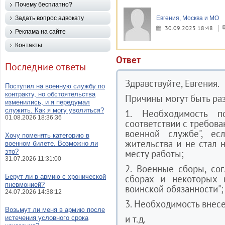
Почему бесплатно?
Задать вопрос адвокату
Евгения, Москва и МО
30.09.2025 18:48
Реклама на сайте
Контакты
Ответ
Последние ответы
Здравствуйте, Евгения.
Поступил на военную службу по
контракту, но обстоятельства
Причины могут быть ра
изменились, и я передумал
служить. Как я могу уволиться?
1. Необходимость п
01.08.2026 18:36:36
соответствии с требова
военной службе", е
Хочу поменять категорию в
жительства и не стал н
военном билете. Возможно ли
это?
месту работы;
31.07.2026 11:31:00
2. Военные сборы, со
Берут ли в армию с хронической
сборах и некоторых 
пневмонией?
воинской обязанности";
24.07.2026 14:38:12
3. Необходимость внес
Возьмут ли меня в армию после
и т.д.
истечения условного срока