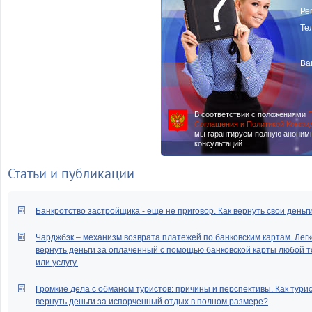
Ре
Те
Ва
В соответствии с положениями
П
Соглашения и Политикой Конфи
мы гарантируем полную аноним
консультаций
Статьи и публикации
Банкротство застройщика - еще не приговор. Как вернуть свои деньг
Чарджбэк – механизм возврата платежей по банковским картам. Легк
вернуть деньги за оплаченный с помощью банковской карты любой т
или услугу.
Громкие дела с обманом туристов: причины и перспективы. Как тури
вернуть деньги за испорченный отдых в полном размере?