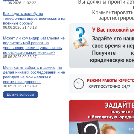
Вы должны пройти авт
11.06.2026 11:32:22
Комментировать 
Как подать жалобу на
зарегистриро
телефонный вызов военкомата на
военные сборы?
06.06.2026 21:46:18
У Вас похожий в
Задайте его наш
Может ли командир батальона не
подписать мой рапорт на
свое время и не
увольнение, если я увольняюсь
Получите кв
по отрицательным мотивам?
05.06.2026 09:33:37
юридическую кон
Меня хотят забрать в армию, не
делая никаких обследований и не
реагируя на мои жалобы о
РЕЖИМ РАБОТЫ ЮРИСТО
состоянии здоровья.
КРУГЛОСУТОЧНО 24/7
30.05.2026 21:57:49
Другие вопросы
ЗАДАЙТЕ
получите 
и бесплатную юриди
Ва