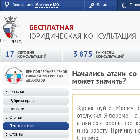
Ваш регион:
Москва и МО
Логин
Горяч
БЕСПЛАТНАЯ
ЮРИДИЧЕСКАЯ КОНСУЛЬТАЦИЯ
17
3 875
СЕГОДНЯ
ЗА МЕСЯЦ
КОНСУЛЬТАЦИЙ
КОНСУЛЬТАЦИЙ
Начались атаки со 
может значить?
Главная
Рубрики права
Здравствуйте. Моему 
Новости
отслужил. Я беременна,
Статьи
атаки со стороны военко
Лента ответов
и на работу. Причину н
Отзывы
Спасибо.