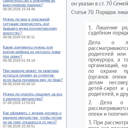
свидетельство о рождении во
он указан в ст. 70 Семе
внесудебном порядке?
08.08.2026 15:34:46
Статья 70. Порядок лиш
Нужно ли мне в описанной
ситуации перечислять дол
1. Лишение ро
бывшего мужа коллекторскому
судебном порядк
агентству?
08.08.2026 03:30:11
Дела о лиш
рассматриваю
Какие документы нужны для
взятия ребёнка из детского дома
родителей или
под опеку?
прокурора, а т
08.08.2026 01:34:19
организаций, н
по охране пр
При разводе может ли квартира
остаться одному из супругов,
(органов опеки
если была подарена ему до брак?
делам несовер
08.08.2026 00:49:10
детей-сирот и 
родителей, и дру
Нужно ли платить пошлину за иск
о разделе имущества?
2. Дела о л
07.08.2026 12:53:03
рассматриваютс
опеки и попечит
Как оформить с мужем договор о
разделе имущества, чтобы потом
3. При рассмотр
он не смог отказаться от него?
07.08.2026 10:39:51