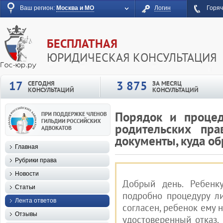
Ваш регион:
Москва и МО
Логин
Горяч
БЕСПЛАТНАЯ
ЮРИДИЧЕСКАЯ КОНСУЛЬТАЦИЯ
17
3 875
СЕГОДНЯ
ЗА МЕСЯЦ
КОНСУЛЬТАЦИЙ
КОНСУЛЬТАЦИЙ
Порядок и процед
родительских пра
документы, куда о
Главная
Рубрики права
Новости
Добрый день. Ребенку
Статьи
подробно процедуру л
Лента ответов
согласен, ребенок ему 
Отзывы
удостоверенный отказ.