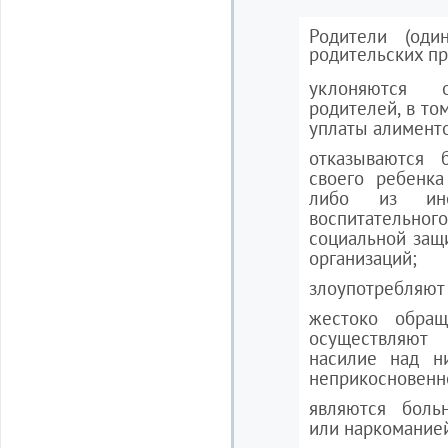
Родители (од
родительских пра
уклоняются 
родителей, в то
уплаты алименто
отказываются 
своего ребенка
либо из ино
воспитательн
социальной защ
организаций;
злоупотребляют
жестоко обра
осуществляют
насилие над н
неприкосновенн
являются боль
или наркомание