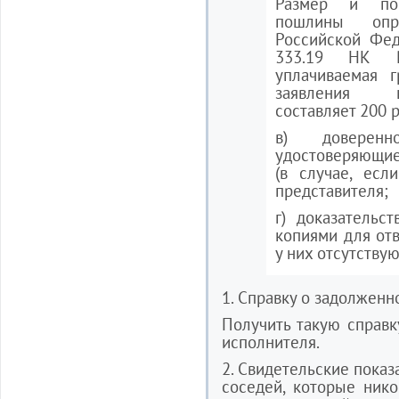
Размер и пор
пошлины опр
Российской Феде
333.19 НК Р
уплачиваемая 
заявления н
составляет 200 
в) доверен
удостоверяющие
(в случае, ес
представителя;
г) доказательс
копиями для отв
у них отсутствую
1. Справку о задолженн
Получить такую справк
исполнителя.
2. Свидетельские показ
соседей, которые ник