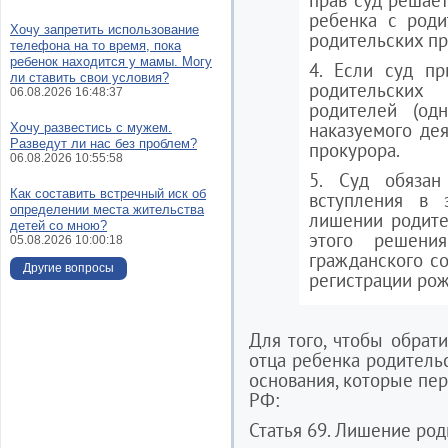
прав суд решает
ребенка с роди
Хочу запретить использование
родительских пр
телефона на то время, пока
ребенок находится у мамы. Могу
4. Если суд п
ли ставить свои условия?
родительских
06.08.2026 16:48:37
родителей (од
наказуемого дея
Хочу развестись с мужем.
Разведут ли нас без проблем?
прокурора.
06.08.2026 10:55:58
5. Суд обяза
Как составить встречный иск об
вступления в 
определении места жительства
лишении родите
детей со мною?
этого решени
05.08.2026 10:00:18
гражданского со
Другие вопросы
регистрации рож
Для того, чтобы обрат
отца ребенка родительс
основания, которые пер
РФ:
Статья 69. Лишение род