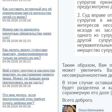
06.08.2026 10:55:58
супругов приз
предусмотрено 
Как составить встречный иск об
определении места жительства
2. Суд вправе о
детей со мною?
супругов в и
05.08.2026 10:00:18
интересов нес
исходя из зас
Можно как-то разделить
кредитные обязательства через
одного из супру
суд?
другой супр
05.08.2026 06:32:23
неуважительным
имущество супру
Как делить между супругами
квартиру, приватизированную
только на одного из них?
04.08.2026 20:30:22
Таким образом, Вам п
может увеличить В
Мой супруг получил в наследство
несовершеннолетних де
квартиру до расторжения первого
брака. Может ли бывшая жена
В этом случае оставш
претендовать на ее часть?
04.08.2026 08:39:16
будет разделена и ка
соразмерную его доле (
Что мне делать, если
биологический отец требует
Всего доброго.
отдать ребенка ему?
04.08.2026 06:00:28
Ольга Евгеньевна