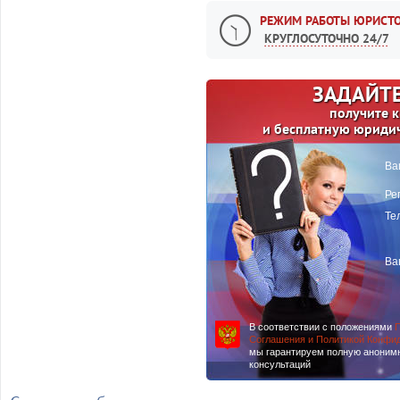
РЕЖИМ РАБОТЫ ЮРИСТО
КРУГЛОСУТОЧНО 24/7
ЗАДАЙТЕ
получите 
и бесплатную юриди
Ва
Ре
Те
Ва
В соответствии с положениями
П
Соглашения и Политикой Конфи
мы гарантируем полную аноним
консультаций