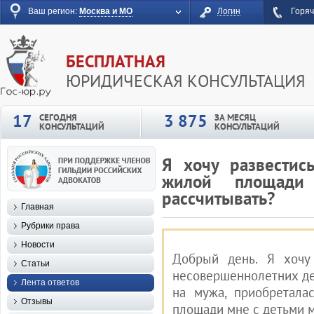
Ваш регион:
Москва и МО
Логин
Горяч
БЕСПЛАТНАЯ
ЮРИДИЧЕСКАЯ КОНСУЛЬТАЦИЯ
17
3 875
СЕГОДНЯ
ЗА МЕСЯЦ
КОНСУЛЬТАЦИЙ
КОНСУЛЬТАЦИЙ
Я хочу развестис
жилой площад
рассчитывать?
Главная
Рубрики права
Новости
Добрый день. Я хочу
Статьи
несовершеннолетних де
Лента ответов
на мужа, приобретала
Отзывы
площади мне с детьми 