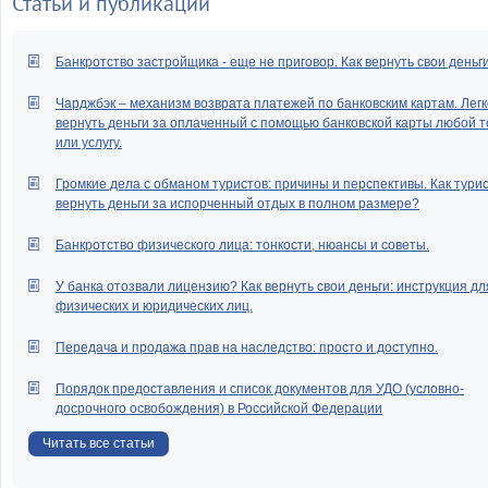
Статьи и публикации
Банкротство застройщика - еще не приговор. Как вернуть свои деньг
Чарджбэк – механизм возврата платежей по банковским картам. Легк
вернуть деньги за оплаченный с помощью банковской карты любой т
или услугу.
Громкие дела с обманом туристов: причины и перспективы. Как тури
вернуть деньги за испорченный отдых в полном размере?
Банкротство физического лица: тонкости, нюансы и советы.
У банка отозвали лицензию? Как вернуть свои деньги: инструкция дл
физических и юридических лиц.
Передача и продажа прав на наследство: просто и доступно.
Порядок предоставления и список документов для УДО (условно-
досрочного освобождения) в Российской Федерации
Читать все статьи