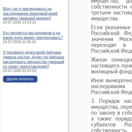
имущества; 
собственности 
Могу ли я претендовать на
третьем настоя
наследование квартирой моей
имущества.
недавно умершей мачехи?
24.07.2026 13:53:31
Если указанные
Российской Фе
Кто является наследником и на
какие доли может претендовать?
значения Моск
24.07.2026 11:56:24
переходят в с
Российской Фед
У покойного мужа моей бабушки
умерла сестра, будет ли бабушка
Жилое помещен
наследовать имущество умершей
настоящего пунк
по праву представления?
жилищный фонд 
24.07.2026 02:53:54
Иное выморочно
Другие вопросы
наследования
Российской Фед
3. Порядок на
имущества, пер
по закону в соб
а также порядо
субъектов Р
собственност