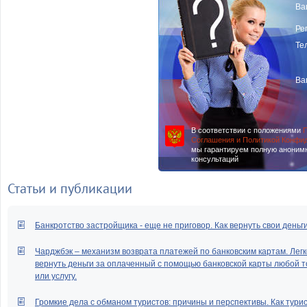
Ва
Ре
Те
Ва
В соответствии с положениями
П
Соглашения и Политикой Конфи
мы гарантируем полную аноним
консультаций
Статьи и публикации
Банкротство застройщика - еще не приговор. Как вернуть свои деньг
Чарджбэк – механизм возврата платежей по банковским картам. Легк
вернуть деньги за оплаченный с помощью банковской карты любой т
или услугу.
Громкие дела с обманом туристов: причины и перспективы. Как тури