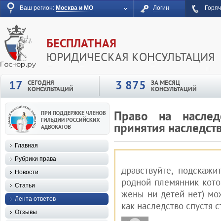
Ваш регион:
Москва и МО
Логин
Горяч
БЕСПЛАТНАЯ
ЮРИДИЧЕСКАЯ КОНСУЛЬТАЦИЯ
17
3 875
СЕГОДНЯ
ЗА МЕСЯЦ
КОНСУЛЬТАЦИЙ
КОНСУЛЬТАЦИЙ
Право на наслед
принятия наследств
Главная
Рубрики права
дравствуйте, подскаж
Новости
родной племянник кото
Статьи
жены ни детей нет) мо
Лента ответов
как наследство спустя с
Отзывы