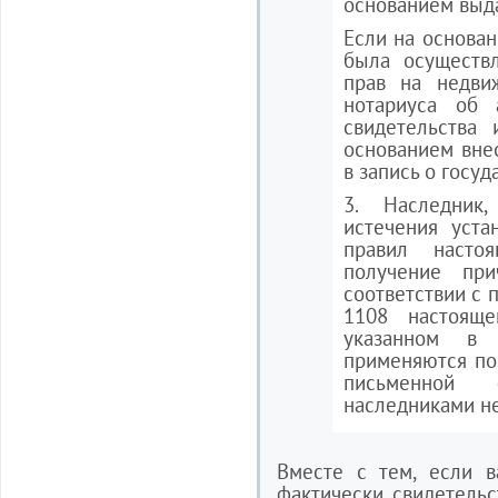
основанием выда
Если на основан
была осуществл
прав на недви
нотариуса об 
свидетельства 
основанием вне
в запись о госу
3. Наследник
истечения уста
правил насто
получение при
соответствии с п
1108 настояще
указанном в 
применяются по
письменной
наследниками н
Вместе с тем, если в
фактически свидетельс