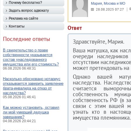
Почему бесплатно?
Мария, Москва и МО
28.08.2025 07:27
Задать вопрос адвокату
Реклама на сайте
Контакты
Ответ
Последние ответы
Здравствуйте, Мария.
Ваша матушка, как насл
В свидетельство о праве
собственности указывается
очереди наследников
состав унаследованного
отсутствии наследников
имущества или его стоимость?
может претендовать на 
06.08.2026 06:48:31
Однако вашей мату
Насколько обосновано нотариус
наследства. Наследств
отказывается заверить заявление
считается вымороч
брата-инвалида на отказ от
наследства?
собственность муни
05.08.2026 01:46:41
собственность РФ (в за
связи с этим вашей м
Как можно установить, оставил
узнать кто в настоящ
ли мой умерший дедушка
имущества племянника.
завещание?
04.08.2026 20:44:21