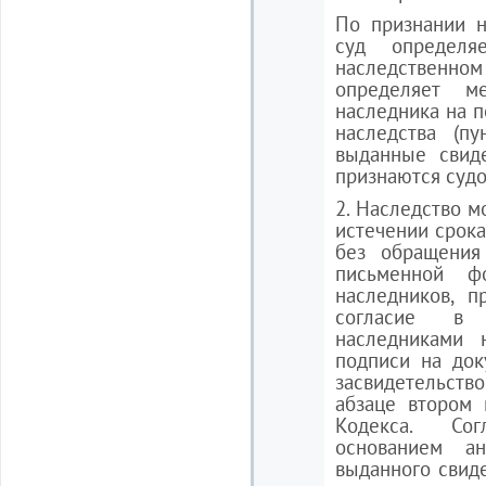
По признании н
суд определя
наследственном
определяет 
наследника на 
наследства (пу
выданные свиде
признаются суд
2. Наследство м
истечении срока
без обращения
письменной ф
наследников, п
согласие в
наследниками 
подписи на док
засвидетельст
абзаце втором 
Кодекса. Сог
основанием ан
выданного свиде