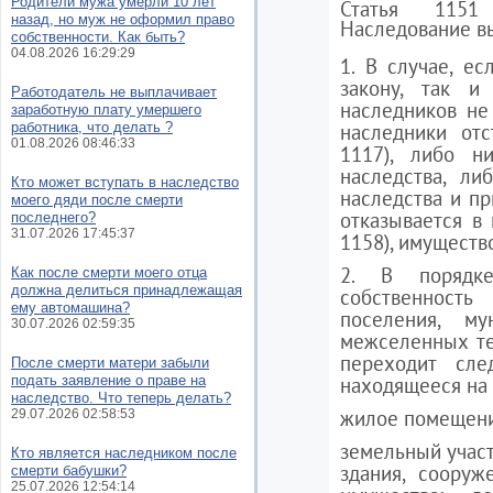
Родители мужа умерли 10 лет
Статья 1151
назад, но муж не оформил право
Наследование в
собственности. Как быть?
04.08.2026 16:29:29
1. В случае, ес
закону, так и
Работодатель не выплачивает
наследников не
заработную плату умершего
работника, что делать ?
наследники отс
01.08.2026 08:46:33
1117), либо н
наследства, ли
Кто может вступать в наследство
наследства и пр
моего дяди после смерти
отказывается в 
последнего?
31.07.2026 17:45:37
1158), имуществ
2. В порядк
Как после смерти моего отца
должна делиться принадлежащая
собственност
ему автомашина?
поселения, му
30.07.2026 02:59:35
межселенных те
переходит сле
После смерти матери забыли
подать заявление о праве на
находящееся на
наследство. Что теперь делать?
жилое помещен
29.07.2026 02:58:53
земельный участ
Кто является наследником после
здания, сооруж
смерти бабушки?
25.07.2026 12:54:14