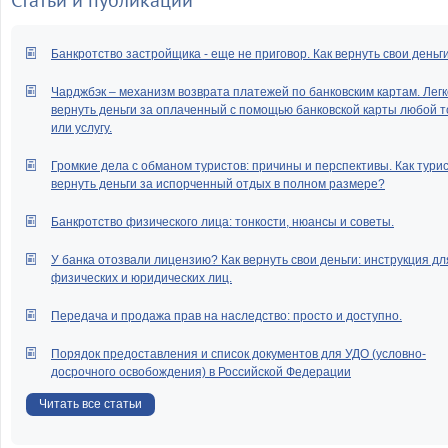
Статьи и публикации
Банкротство застройщика - еще не приговор. Как вернуть свои деньг
Чарджбэк – механизм возврата платежей по банковским картам. Легк
вернуть деньги за оплаченный с помощью банковской карты любой т
или услугу.
Громкие дела с обманом туристов: причины и перспективы. Как тури
вернуть деньги за испорченный отдых в полном размере?
Банкротство физического лица: тонкости, нюансы и советы.
У банка отозвали лицензию? Как вернуть свои деньги: инструкция дл
физических и юридических лиц.
Передача и продажа прав на наследство: просто и доступно.
Порядок предоставления и список документов для УДО (условно-
досрочного освобождения) в Российской Федерации
Читать все статьи