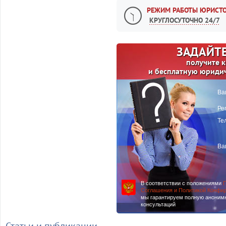
РЕЖИМ РАБОТЫ ЮРИСТО
КРУГЛОСУТОЧНО 24/7
ЗАДАЙТЕ
получите 
и бесплатную юриди
Ва
Ре
Те
Ва
В соответствии с положениями
П
Соглашения и Политикой Конфи
мы гарантируем полную аноним
консультаций