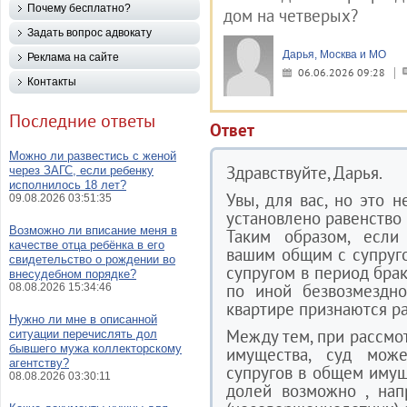
Почему бесплатно?
дом на четверых?
Задать вопрос адвокату
Дарья, Москва и МО
Реклама на сайте
06.06.2026 09:28
Контакты
Последние ответы
Ответ
Можно ли развестись с женой
Здравствуйте, Дарья.
через ЗАГС, если ребенку
исполнилось 18 лет?
Увы, для вас, но это
09.08.2026 03:51:35
установлено равенство
Возможно ли вписание меня в
Таким образом, если 
качестве отца ребёнка в его
вашим общим с супруг
свидетельство о рождении во
супругом в период брак
внесудебном порядке?
по иной безвозмездн
08.08.2026 15:34:46
квартире признаются р
Нужно ли мне в описанной
Между тем, при рассмо
ситуации перечислять дол
бывшего мужа коллекторскому
имущества, суд може
агентству?
супругов в общем имущ
08.08.2026 03:30:11
долей возможно , нап