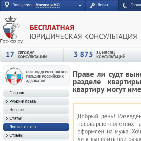
Ваш регион:
Москва и МО
Логин
Горяч
БЕСПЛАТНАЯ
ЮРИДИЧЕСКАЯ КОНСУЛЬТАЦИЯ
17
3 875
СЕГОДНЯ
ЗА МЕСЯЦ
КОНСУЛЬТАЦИЙ
КОНСУЛЬТАЦИЙ
Праве ли судт вын
разделе квартир
квартиру могут име
Главная
Рубрики права
Новости
Добрый день! Разведен
Статьи
несовершеннолетних 
Лента ответов
оформлен на мужа. Хоч
Отзывы
ли я выделить при разд