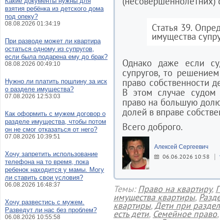
(несовершеннолетних) 
Какие документы нужны для
взятия ребёнка из детского дома
под опеку?
08.08.2026 01:34:19
Статья 39. Опре
имущества супр
При разводе может ли квартира
остаться одному из супругов,
если была подарена ему до брак?
Однако даже если су
08.08.2026 00:49:10
супругов, то решением
право собственности д
Нужно ли платить пошлину за иск
о разделе имущества?
В этом случае судом 
07.08.2026 12:53:03
право на большую долю
долей в вправе собстве
Как оформить с мужем договор о
разделе имущества, чтобы потом
Всего доброго.
он не смог отказаться от него?
07.08.2026 10:39:51
Алексей Сергеевич
Хочу запретить использование
06.06.2026 10:58
телефона на то время, пока
ребенок находится у мамы. Могу
ли ставить свои условия?
06.08.2026 16:48:37
Темы:
Право на квартиру
,
П
имущества квартиры
,
Разд
Хочу развестись с мужем.
квартиры
,
Дети при разде
Разведут ли нас без проблем?
есть дети
,
Семейное право
06.08.2026 10:55:58