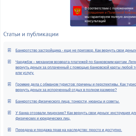
В соответствии с положениями
П
Соглашения и Политикой Конфи
мы гарантируем полную аноним
консультаций
Статьи и публикации
Банкротство застройщика - еще не приговор. Как вернуть свои деньг
Чарджбэк – механизм возврата платежей по банковским картам. Легк
вернуть деньги за оплаченный с помощью банковской карты любой т
или услугу.
Громкие дела с обманом туристов: причины и перспективы. Как тури
вернуть деньги за испорченный отдых в полном размере?
Банкротство физического лица: тонкости, нюансы и советы.
У банка отозвали лицензию? Как вернуть свои деньги: инструкция дл
физических и юридических лиц.
Передача и продажа прав на наследство: просто и доступно.