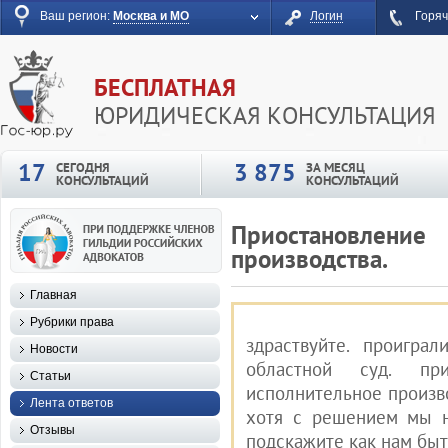
Ваш регион:
Москва и МО
Логин
Горяч
БЕСПЛАТНАЯ
ЮРИДИЧЕСКАЯ КОНСУЛЬТАЦИЯ
17
3 875
СЕГОДНЯ
ЗА МЕСЯЦ
КОНСУЛЬТАЦИЙ
КОНСУЛЬТАЦИЙ
Приостановлени
производства.
Главная
Рубрики права
здраствуйте. проигра
Новости
областной суд. пр
Статьи
исполнительное произво
Лента ответов
хотя с решением мы н
Отзывы
подскажите как нам быт