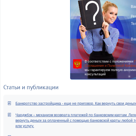
Ва
Ре
Те
Ва
В соответствии с положениями
П
Соглашения и Политикой Конфи
мы гарантируем полную аноним
консультаций
Статьи и публикации
Банкротство застройщика - еще не приговор. Как вернуть свои деньг
Чарджбэк – механизм возврата платежей по банковским картам. Легк
вернуть деньги за оплаченный с помощью банковской карты любой т
или услугу.