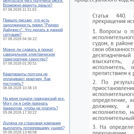
результате чего получила ожоги.
Возможно вернуть деньги?
07.08.2026 11:31:03
Статья 440. 
прекращения ис
Пришло письмо, что есть
задолженность перед "Ридерз
Дайджест". Что делать в данной
1. Вопросы о п
ситуации?
исполнительног
07.08.2026 04:36:22
судом, в районе
свои обязанност
Можно ли сдавать в прокат
десятидневны
самодельное электрическое
транспортное средство?
взыскатель, 
07.08.2026 01:30:51
исполнитель, 
препятствием к 
Квартиранты полгода не
оплачивают квартиру. Как
2. По результ
поступить?
приостано
06.08.2026 10:38:19
исполнительног
На меня подали гражданский иск.
определение, к
Могу ли я себя признать
должнику, а
банкротом, чтобы не платить?
исполнителю, н
05.08.2026 17:30:22
исполнительный
Должна ли страховая компания
3. На определе
выплатить потерпевшему ущерб?
прекращении 
05.08.2026 13:46:08