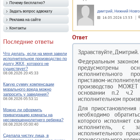
Почему бесплатно?
Задать вопрос адвокату
дмитрий, Нижний Новг
16.05.2026 13:53
Реклама на сайте
Контакты
Ответ
Последние ответы
Здравствуйте, Дмитрий.
Что делать, если на меня завели
исполнительное производство по
Федеральным законом 
долгу ЖКХ, которого не
предусмотрены ос
существует?
исполнительного п
08.08.2026 20:45:33
приставом-исполнителе
Какую сумму компенсации
производство МОЖЕТ
морального вреда можно
основании п.2 ч.2 
запросить у заведения?
исполнительном произв
08.08.2026 05:53:11
Для приостановления 
Можно ли оформить
необходимо обратить
приватизацию комнаты на
которого исполняет с
несовершеннолетнего ребенка?
08.08.2026 05:00:40
исполнитель, с з
исполнительного произ
Сделала чистку лица, в
процессуального кодекс