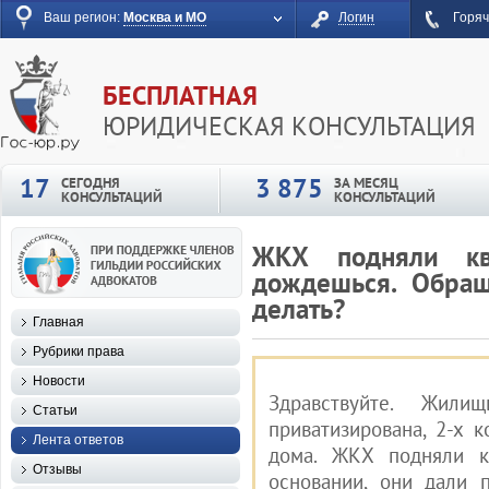
Ваш регион:
Москва и МО
Логин
Горяч
БЕСПЛАТНАЯ
ЮРИДИЧЕСКАЯ КОНСУЛЬТАЦИЯ
17
3 875
СЕГОДНЯ
ЗА МЕСЯЦ
КОНСУЛЬТАЦИЙ
КОНСУЛЬТАЦИЙ
ЖКХ подняли ква
дождешься. Обращ
делать?
Главная
Рубрики права
Новости
Здравствуйте. Жил
Статьи
приватизирована, 2-х 
Лента ответов
дома. ЖКХ подняли к
Отзывы
основании, они дали 