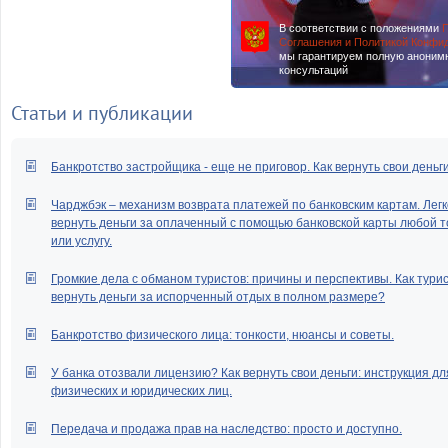
В соответствии с положениями
П
Соглашения и Политикой Конфи
мы гарантируем полную аноним
консультаций
Статьи и публикации
Банкротство застройщика - еще не приговор. Как вернуть свои деньг
Чарджбэк – механизм возврата платежей по банковским картам. Легк
вернуть деньги за оплаченный с помощью банковской карты любой т
или услугу.
Громкие дела с обманом туристов: причины и перспективы. Как тури
вернуть деньги за испорченный отдых в полном размере?
Банкротство физического лица: тонкости, нюансы и советы.
У банка отозвали лицензию? Как вернуть свои деньги: инструкция дл
физических и юридических лиц.
Передача и продажа прав на наследство: просто и доступно.