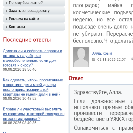
Почему бесплатно?
площадок; майка п
Задать вопрос адвокату
косметические подъез
неделю, но все остал
Реклама на сайте
подъезде очень долго н
Контакты
не убирают. Перерасч
Последние ответы
бесполезно. Что делать
Должна ли я собирать справки и
Алла, Крым
вставать на учёт, как
08.11.2025 22:07
малообеспеченная, если дом
готовят к сносу?
09.08.2026 18:56:46
Ответ
Как сделать, чтобы прописанные
в квартире дети моей дочери
после приватизации этой
Здравствуйте, Алла.
квартиры не имели доли в ней?
08.08.2026 10:48:52
Если должностные 
исполняют прямые обя
Вправе ли участковый выселить
произвести перерас
из квартиры, в которой гражданин
бездействие в УЖКХ гор
не зарегистрирован?
08.08.2026 08:40:35
Ознакомиться с пра