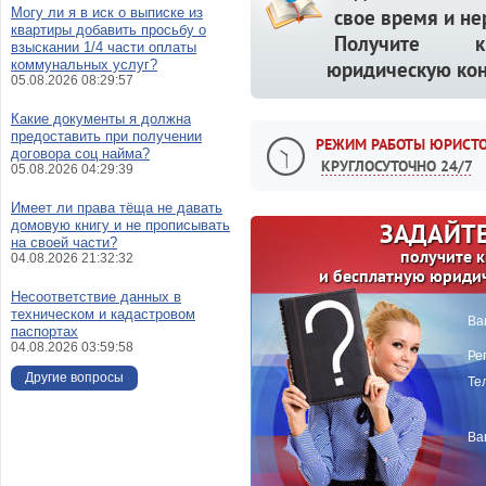
Могу ли я в иск о выписке из
свое время и не
квартиры добавить просьбу о
Получите кв
взыскании 1/4 части оплаты
коммунальных услуг?
юридическую кон
05.08.2026 08:29:57
Какие документы я должна
предоставить при получении
РЕЖИМ РАБОТЫ ЮРИСТО
договора соц найма?
КРУГЛОСУТОЧНО 24/7
05.08.2026 04:29:39
Имеет ли права тёща не давать
домовую книгу и не прописывать
ЗАДАЙТЕ
на своей части?
получите 
04.08.2026 21:32:32
и бесплатную юриди
Несоответствие данных в
техническом и кадастровом
Ва
паспортах
04.08.2026 03:59:58
Ре
Другие вопросы
Те
Ва