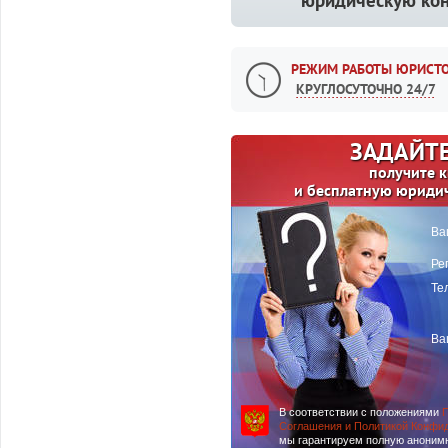
юридическую кон
РЕЖИМ РАБОТЫ ЮРИСТО
КРУГЛОСУТОЧНО 24/7
ЗАДАЙТЕ
получите 
и бесплатную юриди
Ва
Ре
Те
Ва
В соответствии с положениями
П
Соглашения и Политикой Конфи
мы гарантируем полную аноним