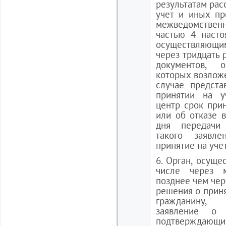
результатам рас
учет и иных пр
межведомствен
частью 4 насто
осуществляющим 
через тридцать 
документов, 
которых возложе
случае предста
принятии на у
центр срок при
или об отказе в
дня передачи
такого заявл
принятие на учет
6. Орган, осуще
числе через м
позднее чем чер
решения о приня
гражданину,
заявление о 
подтверждающи