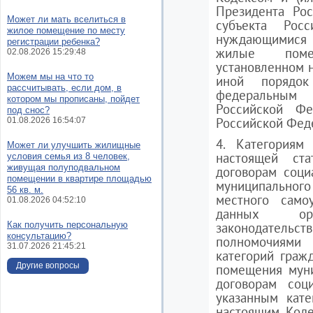
Президента Ро
Может ли мать вселиться в
субъекта Рос
жилое помещение по месту
нуждающимися
регистрации ребенка?
жилые поме
02.08.2026 15:29:48
установленном 
Можем мы на что то
иной порядок
рассчитывать, если дом, в
федеральным 
котором мы прописаны, пойдет
Российской Фе
под снос?
Российской Фед
01.08.2026 16:54:07
4. Категориям
Может ли улучшить жилищные
настоящей ста
условия семья из 8 человек,
живущая полуподвальном
договорам соц
помещении в квартире площадью
муниципально
56 кв. м.
местного само
01.08.2026 04:52:10
данных ор
Как получить персональную
законодательс
консультацию?
полномочиям
31.07.2026 21:45:21
категорий гра
Другие вопросы
помещения мун
договорам соц
указанным кате
настоящим Коде