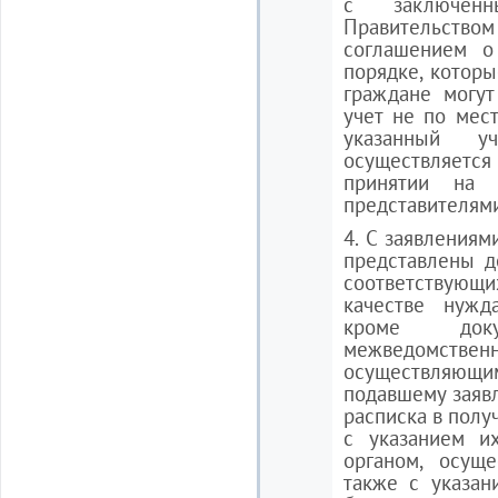
с заключен
Правительство
соглашением о
порядке, которы
граждане могут
учет не по мест
указанный у
осуществляет
принятии на 
представителями
4. С заявлениям
представлены д
соответствующ
качестве нуж
кроме док
межведомст
осуществляющим
подавшему заявл
расписка в полу
с указанием и
органом, осущ
также с указан