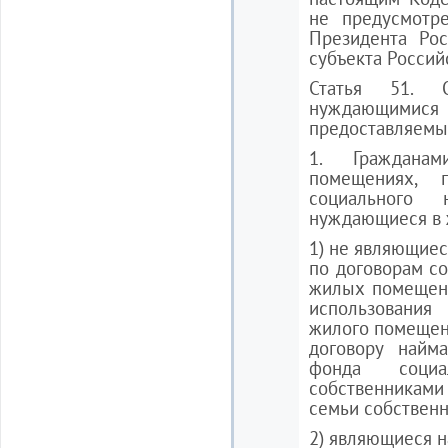
не предусмотр
Президента Ро
субъекта Россий
Статья 51. О
нуждающими
предоставляемы
1. Граждана
помещениях, 
социального 
нуждающиеся в 
1) не являющие
по договорам со
жилых помещен
использования
жилого помещени
договору найм
фонда социа
собственникам
семьи собствен
2) являющиеся 