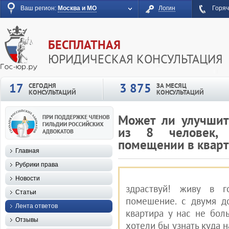
Ваш регион:
Москва и МО
Логин
Горяч
БЕСПЛАТНАЯ
ЮРИДИЧЕСКАЯ КОНСУЛЬТАЦИЯ
17
3 875
СЕГОДНЯ
ЗА МЕСЯЦ
КОНСУЛЬТАЦИЙ
КОНСУЛЬТАЦИЙ
Может ли улучшит
из 8 человек, 
помещении в кварт
Главная
Рубрики права
Новости
здраствуй! живу в г
Статьи
помешение. с двумя д
Лента ответов
квартира у нас не боль
Отзывы
хотели бы узнать куда 