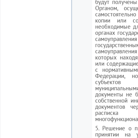
будут получены
Органом, осущ
самостоятельн
копии или со
необходимые дл
органах государ
самоуправл
государственны
самоуправлени
которых находя
или содержащиес
с нормативным
Федерации, н
субъектов
муниципальным
документы не б
собственной ин
документов че
расписка
многофункциона
5. Решение о п
принятии на 