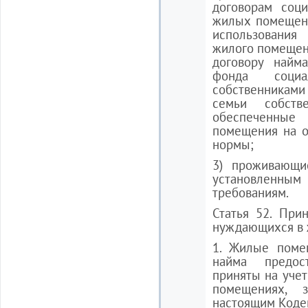
договорам соци
жилых помещен
использования
жилого помещени
договору найм
фонда социа
собственникам
семьи собст
обеспеченн
помещения на о
нормы;
3) проживающи
установлен
требованиям.
Статья 52. При
нуждающихся в
1. Жилые поме
найма предос
приняты на уче
помещениях, 
настоящим Коде