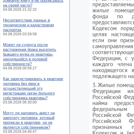
домовую книгу и не прописывать
предоставляемых
на своей части?
жилые помеще
04.08.2026 21:32:32
фонда по до
Несоответствие данных в
предоставляют
техническом и кадастровом
Кодексом поря
паспортах
целях настоящ
04.08.2026 03:59:58
если они приз
Может ли супруга после
самоуправления 
расторжения брака выселить
соответству
бывшего мужа из квартиры,
Федерации, с у
находящейся в долевой
каждого члена
собственности?
04.08.2026 00:56:27
находящегося 
подлежащего на
Как зарегистрировать в квартире
человека без явки в
3. Жилые помещ
осуществляющий эту
Федерации ил
регистрацию орган больного
Российской Фед
собственника квартиры?
найма предос
03.08.2026 06:30:00
федеральным 
Могут ли наложить арест на
Российской Фе
зарплату человека, который
Российской Ф
прописан в квартире, но не
признанных 
является собственником?
Кодексом и (ил
03.08.2026 04:40:47