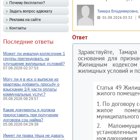
Почему бесплатно?
Задать вопрос адвокату
Тамара Владимировна, 
01.08.2026 03:32
Реклама на сайте
Контакты
Ответ
Последние ответы
Здравствуйте, Тамар
Может ли инвалид-колясочник 1
основания для призна
группы претендовать на
Жилищным кодексом
улучшение жилищных условий?
07.08.2026 02:37:53
жилищных условий и пос
Могу ли я в иск о выписке из
квартиры добавить просьбу о
Статья 49 Жили
взыскании 1/4 части оплаты
жилого помещен
коммунальных услуг?
05.08.2026 08:29:57
1. По договору 
жилое помещ
Какие документы я должна
предоставить при получении
муниципального
договора соц найма?
2. Малоимущи
05.08.2026 04:29:39
установленным
Имеет ли права тёща не давать
нуждающими