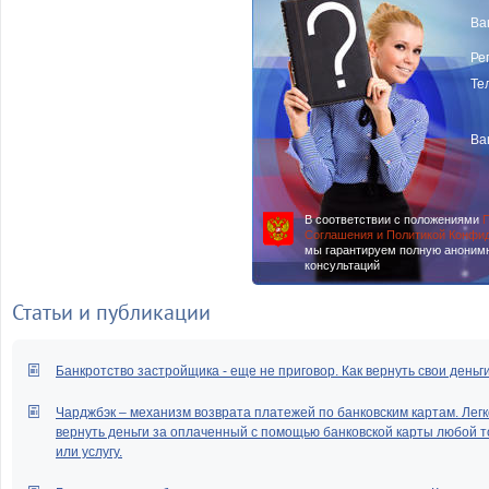
Ва
Ре
Те
Ва
В соответствии с положениями
П
Соглашения и Политикой Конфи
мы гарантируем полную аноним
консультаций
Статьи и публикации
Банкротство застройщика - еще не приговор. Как вернуть свои деньг
Чарджбэк – механизм возврата платежей по банковским картам. Легк
вернуть деньги за оплаченный с помощью банковской карты любой т
или услугу.