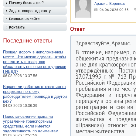
Почему бесплатно?
Арамис, Воронеж
06.06.2026 00:53
Задать вопрос адвокату
Реклама на сайте
Контакты
Ответ
Последние ответы
Здравствуйте, Арамис.
В отличие, например, о
Прошел дорогу в неположенном
месте. Что можно сделать, чтобы
общежития предназнач
не платить штраф, как
а не для краткосрочног
обжаловать решение сотрудников
утверждённых Поста
ГИБДД?
17.07.1995 г. № 713 П
06.08.2026 13:37:56
Российской Федерации 
Вправе ли работник отказаться от
пребывания и по месту
предложенного ему
Федерации и перечня
работодателем перевода в другой
передачу в органы рег
цех?
регистрации и снятия
04.08.2026 10:36:39
Российской Федерации
Приостановление права на
жительства в предел
управление транспортным
«Правила») относит 
средством, если имеется
местам жительства.
задолженность по алиментам.
02.08.2026 12:51:59