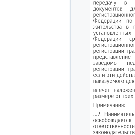
передачу в о
документов 
регистрационно
Федерации по
жительства в 
установленных
Федерации ср
регистрацио
регистрации гр
представление 
заведомо не
регистрации гр
если эти действ
наказуемого деян
влечет наложе
размере от трех
Примечания:
…2. Наниматель
освобождае
ответственнос
законодательст