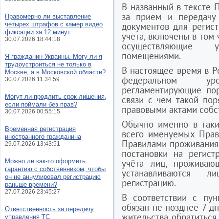
В названный в тексте 
за прием и передачу 
Правомерно ли выставление
четырех штрафов с камер видео
документов для регист
фиксации за 12 минут
учета, включены в том 
30.07.2026 18:44:18
осуществляющие 
помещениями.
Я гражданин Украины. Могу ли я
трудоустроиться не только в
В настоящее время в Р
Москве, а в Московской области?
федеральном ур
30.07.2026 11:34:59
регламентирующие пор
Могут ли продлить срок лишения,
связи с чем такой по
если поймали без прав?
правовыми актами собс
30.07.2026 00:55:15
Обычно именно в таки
Временная регистрация
всего именуемых Прав
иностранного гражданина
Правилами проживания,
29.07.2026 13:43:51
постановки на регист
Можно ли как-то оформить
учёта лиц, проживаю
гарантию с собственником, чтобы
устанавливаются л
он не аннулировал регистрацию
регистрацию.
раньше времени?
27.07.2026 23:45:27
В соответствии с пу
обязан не позднее 7 д
Ответственность за передачу
жительства обратиться
управления ТС