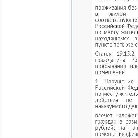
проживания без
в жилом по
соответствующ
Российской Феде
по месту жител
находящемся 
пункте того же 
Статья 19.15.2
гражданина Р
пребывания ил
помещении
1. Нарушение 
Российской Фед
по месту житель
действия не 
наказуемого деян
влечет наложен
граждан в разм
рублей; на нан
помещения (физич