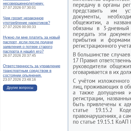
несовершеннолетнему.
передачу в органы рег
27.07.2026 07:30:01
представить им ус
документы, необхо
Чем грозит незаконное
общежитии, а назва
употребление наркотиков?
обязаны в 3-дневный
27.07.2026 00:00:33
передать эти докуме
Нужно ли мне платить за новый
прибытия и формами 
паспорт, если после подачи
регистрационного учета
заявления о потере старого
паспорта я нашёл его?
В большинстве случаев 
26.07.2026 20:37:45
17 Правил ответственн
руководители общежит
Ответственность за управление
транспортным средством в
оговаривается в их дол
состоянии опьянения.
С учётом изложенного
23.07.2026 23:48:16
лиц, проживающих в об
Другие вопросы
а также допущения 
регистрации, названн
быть привлечены к ад
статье 19.15.2 Ко
правонарушениях, а сам
по статье 19.15.1 КоАП