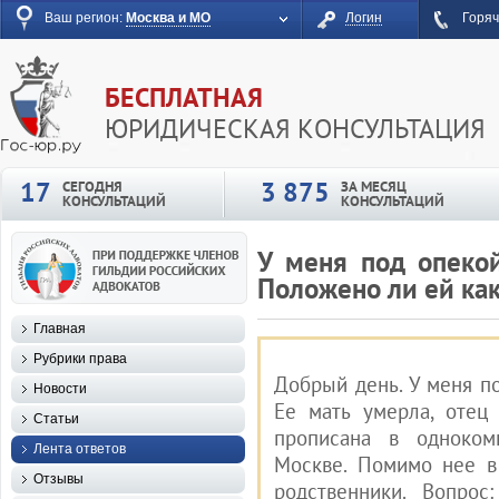
Ваш регион:
Москва и МО
Логин
Горяч
БЕСПЛАТНАЯ
ЮРИДИЧЕСКАЯ КОНСУЛЬТАЦИЯ
17
3 875
СЕГОДНЯ
ЗА МЕСЯЦ
КОНСУЛЬТАЦИЙ
КОНСУЛЬТАЦИЙ
У меня под опекой
Положено ли ей как
Главная
Рубрики права
Добрый день. У меня по
Новости
Ее мать умерла, отец
Статьи
прописана в одноком
Лента ответов
Москве. Помимо нее в
Отзывы
родственники. Вопро