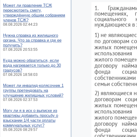
Может ли правление ТСЖ
1. Граждана
пересмотреть смету,
помещениях, 
утверждённую общим собранием
социального 
членов ТСЖ?
нуждающиеся в 
08.08.2026 02:44:23
1) не являющие
Нужна справка из жилищного
по договорам со
органа. Что за справка и где ее
получить?
жилых помещен
07.08.2026 20:53:55
использования
жилого помещени
Куда можно обратиться, если
договору найм
вода нагревается только до 30
градусов?
фонда социа
07.08.2026 18:58:03
собственникам
семьи собствен
Может ли инвалид-колясочник 1
группы претендовать на
2) являющиеся 
улучшение жилищных условий?
договорам соци
07.08.2026 02:37:53
жилых помещен
использования
Могу ли я в иск о выписке из
квартиры добавить просьбу о
жилого помещени
взыскании 1/4 части оплаты
договору найм
коммунальных услуг?
фонда социа
05.08.2026 08:29:57
собственникам