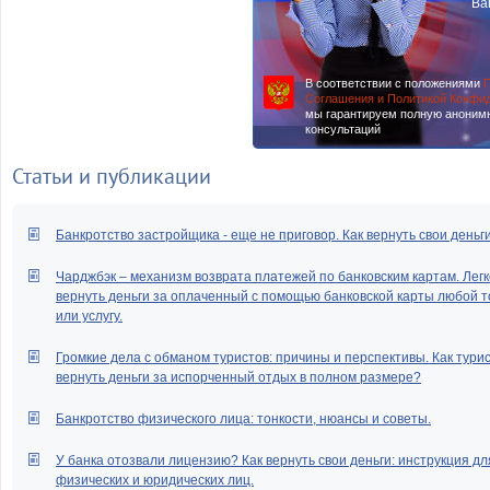
Ва
В соответствии с положениями
П
Соглашения и Политикой Конфи
мы гарантируем полную аноним
консультаций
Статьи и публикации
Банкротство застройщика - еще не приговор. Как вернуть свои деньг
Чарджбэк – механизм возврата платежей по банковским картам. Легк
вернуть деньги за оплаченный с помощью банковской карты любой т
или услугу.
Громкие дела с обманом туристов: причины и перспективы. Как тури
вернуть деньги за испорченный отдых в полном размере?
Банкротство физического лица: тонкости, нюансы и советы.
У банка отозвали лицензию? Как вернуть свои деньги: инструкция дл
физических и юридических лиц.