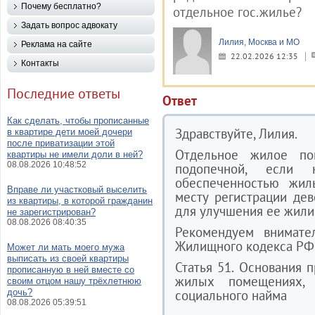
Почему бесплатно?
отдельное гос.жилье?
Задать вопрос адвокату
Лилия, Москва и МО
Реклама на сайте
22.02.2026 12:35
Контакты
Последние ответы
Ответ
Как сделать, чтобы прописанные
Здравствуйте, Лилия.
в квартире дети моей дочери
после приватизации этой
Отдельное жилое по
квартиры не имели доли в ней?
08.08.2026 10:48:52
подопечной, если
обеспеченностью жил
Вправе ли участковый выселить
месту регистрации де
из квартиры, в которой гражданин
для улучшения ее жили
не зарегистрирован?
08.08.2026 08:40:35
Рекомендуем внимате
Жилищного кодекса РФ
Может ли мать моего мужа
выписать из своей квартиры
Статья 51. Основания
прописанную в ней вместе со
жилых помещениях, 
своим отцом нашу трёхлетнюю
дочь?
социального найма
08.08.2026 05:39:51