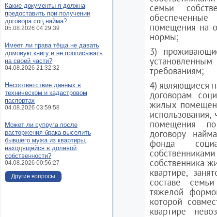
Какие документы я должна
семьи собст
предоставить при получении
обеспеченн
договора соц найма?
помещения на о
05.08.2026 04:29:39
нормы;
Имеет ли права тёща не давать
3) проживающи
домовую книгу и не прописывать
установлен
на своей части?
04.08.2026 21:32:32
требованиям;
4) являющиеся 
Несоответствие данных в
техническом и кадастровом
договорам соци
паспортах
жилых помещен
04.08.2026 03:59:58
использования,
помещения по
Может ли супруга после
договору найм
расторжения брака выселить
бывшего мужа из квартиры,
фонда социа
находящейся в долевой
собственниками
собственности?
собственника ж
04.08.2026 00:56:27
квартире, заня
Другие вопросы
составе семьи
тяжелой формой
которой совме
квартире нев