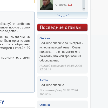
Отзывов:
212
Алексей Сергеевич
обжалуйте действия
Консультаций:
763
Последние отзывы
льное производство.
изводстве".
Отзывов:
47
на то, выявлено ли
Оксана
е. Если организация
Большое спасибо за быстрый и
ожет быть обращено
мотрены ст.ст.94-97
исчерпывающий ответ. Очень
надеюсь, что он поможет мне
доказать, что мои требования
нормами (статьями)
обоснованны.
Нижний Новогород 08.08.2026
22:58:49
Антон
Большое спасибо.
Ростов-на-Дону 08.08.2026
16:06:00
су
Оксана