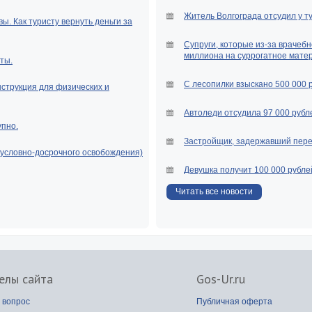
Житель Волгограда отсудил у т
ы. Как туристу вернуть деньги за
Супруги, которые из-за врачебн
миллиона на суррогатное мате
ты.
С лесопилки взыскано 500 000 
нструкция для физических и
Автоледи отсудила 97 000 рубле
упно.
Застройщик, задержавший перед
(условно-досрочного освобождения)
Девушка получит 100 000 рубле
Читать все новости
елы сайта
Gos-Ur.ru
 вопрос
Публичная оферта