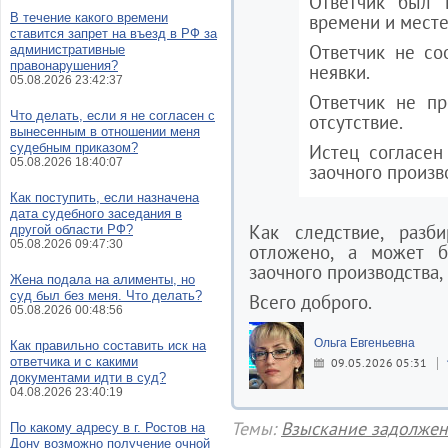
Ответчик был 
В течение какого времени
времени и месте
ставится запрет на въезд в РФ за
Ответчик не со
административные
правонарушения?
неявки.
05.08.2026 23:42:37
Ответчик не пр
Что делать, если я не согласен с
отсутствие.
вынесенным в отношении меня
судебным приказом?
Истец согласен
05.08.2026 18:40:07
заочного произво
Как поступить, если назначена
дата судебного заседания в
Как следствие, разб
другой области РФ?
05.08.2026 09:47:30
отложено, а может 
заочного производства, 
Жена подала на алименты, но
суд был без меня. Что делать?
Всего доброго.
05.08.2026 00:48:56
Ольга Евгеньевна
Как правильно составить иск на
ответчика и с какими
09.05.2026 05:31
документами идти в суд?
04.08.2026 23:40:19
Темы:
Взыскание задолжен
По какому адресу в г. Ростов на
Дону возможно получение очной