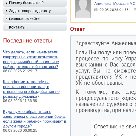
Почему бесплатно?
Анжелика, Москва и МО
09.05.2026 04:55
Задать вопрос адвокату
Реклама на сайте
Контакты
Ответ
Последние ответы
Здравствуйте, Анжелика
Если Вы получили повес
Что делать, если наниматели
квартиры не хотят возмещать
процессе по иску Упр
вред, причинённый по их вине
взыскании с Вас задо
наймодателю этой квартиры?
услуг, Вы не сможет
06.08.2026 21:29:17
представителя УК и не
УК не обоснованы.
Как оформить жалобу на
пристава исполнителя, в
К тому-же, как сле
отношении его бездействия по
розыску должника?
процессуального коде
06.08.2026 11:36:58
назначении судебного 
производства, при нал
Куда нужно обращаться с
заявлением о расторжении брака,
если жена и ребёнок проживают в
Ответчик не яви
другом городе?
06.08.2026 00:00:25