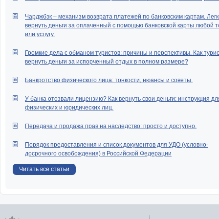
Чарджбэк – механизм возврата платежей по банковским картам. Легк
вернуть деньги за оплаченный с помощью банковской карты любой т
или услугу.
Громкие дела с обманом туристов: причины и перспективы. Как тури
вернуть деньги за испорченный отдых в полном размере?
Банкротство физического лица: тонкости, нюансы и советы.
У банка отозвали лицензию? Как вернуть свои деньги: инструкция дл
физических и юридических лиц.
Передача и продажа прав на наследство: просто и доступно.
Порядок предоставления и список документов для УДО (условно-
досрочного освобождения) в Российской Федерации
Читать все статьи