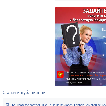
ЗАДАЙТЕ
получите 
и бесплатную юриди
Ва
Ре
Те
Ва
В соответствии с положениями
П
Соглашения и Политикой Конфи
мы гарантируем полную аноним
консультаций
Статьи и публикации
Банкротство застройщика - еще не приговор. Как вернуть свои деньг