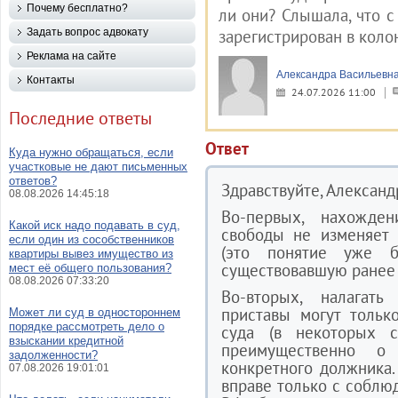
Почему бесплатно?
ли они? Слышала, что с
Задать вопрос адвокату
зарегистрирован в коло
Реклама на сайте
Александра Васильевна
Контакты
24.07.2026 11:00
Последние ответы
Ответ
Куда нужно обращаться, если
участковые не дают письменных
ответов?
Здравствуйте, Александ
08.08.2026 14:45:18
Во-первых, нахожде
Какой иск надо подавать в суд,
свободы не изменяет 
если один из сособственников
(это понятие уже 
квартиры вывез имущество из
существовавшую ранее 
мест её общего пользования?
08.08.2026 07:33:20
Во-вторых, налагат
приставы могут тольк
Может ли суд в одностороннем
порядке рассмотреть дело о
суда (в некоторых с
взыскании кредитной
преимущественно 
задолженности?
конкретного должника.
07.08.2026 19:01:01
вправе только с соблю