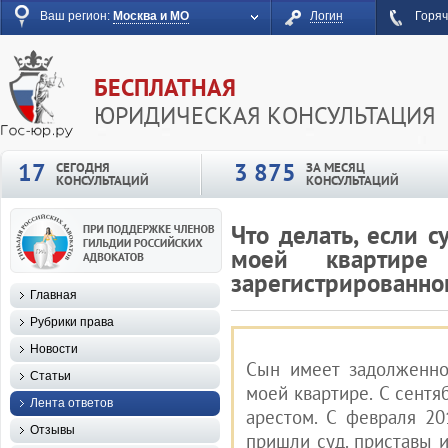
Ваш регион:
Москва и МО
Логин
Горяч
БЕСПЛАТНАЯ
ЮРИДИЧЕСКАЯ КОНСУЛЬТАЦИЯ
17
3 875
СЕГОДНЯ
ЗА МЕСЯЦ
КОНСУЛЬТАЦИЙ
КОНСУЛЬТАЦИЙ
Что делать, если 
моей квартире
зарегистрированног
Главная
Рубрики права
Новости
Сын имеет задолженно
Статьи
моей квартире. С сентя
Лента ответов
арестом. С февраля 20
Отзывы
пришли суд. приставы 