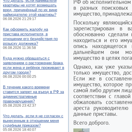
Что делать, если наниматели
РФ об исполнительном 
квартиры не хотят возмещать
в разных поисковых 
вред, причинённый по их вине
имущество, принадлежа
наймодателю этой квартиры?
06.08.2026 21:29:17
Поскольку являющий
зарегистрирован в в
Как оформить жалобу на
обоснованно сделали 
пристава исполнителя, в
отношении его бездействия по
находиться и его иму
розыску должника?
опись находящегося
06.08.2026 11:36:58
дальнейшем они мог
имущество в целях пог
Куда нужно обращаться с
заявлением о расторжении брака,
Однако, как уже указ
если жена и ребёнок проживают в
только имущество, до
другом городе?
06.08.2026 00:00:25
Если же в составле
имущество, которое п
В течение какого времени
самой либо другим лица
ставится запрет на въезд в РФ за
соответствии с главо
административные
обжаловать составле
правонарушения?
05.08.2026 23:42:37
ареста руководителю 
данные приставы.
Что делать, если я не согласен с
вынесенным в отношении меня
Всего доброго.
судебным приказом?
05.08.2026 18:40:07