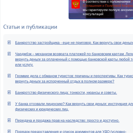
В соответствии с положениями
П
Соглашения и Политикой Конфи
мы гарантируем полную аноним
консультаций
Статьи и публикации
Банкротство застройщика - еще не приговор. Как вернуть свои деньг
Чарджбэк – механизм возврата платежей по банковским картам. Легк
вернуть деньги за оплаченный с помощью банковской карты любой т
или услугу.
Громкие дела с обманом туристов: причины и перспективы. Как тури
вернуть деньги за испорченный отдых в полном размере?
Банкротство физического лица: тонкости, нюансы и советы.
У банка отозвали лицензию? Как вернуть свои деньги: инструкция дл
физических и юридических лиц.
Передача и продажа прав на наследство: просто и доступно.
Порядок предоставления и список документов для УДО (условно-