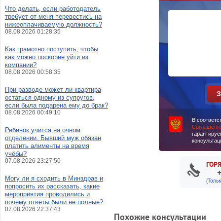
Что делать, если работодатель
требует от меня перевестись на
нижеоплачиваемую должность?
08.08.2026 01:28:35
Как грамотно поступить, чтобы
как можно поскорее уйти из
компании?
08.08.2026 00:58:35
При разводе может ли квартира
остаться одному из супругов,
если была подарена ему до брак?
08.08.2026 00:49:10
В соответс
Соглашени
Ребенок учится на очном
гарантируе
отделении. Бывший муж обязан
консультац
платить алименты на время
учёбы?
07.08.2026 23:27:50
ГОР
Могу ли я сходить в Минздрав и
(Толь
попросить их рассказать, какие
мероприятия проводились и
почему ответы были не полные?
07.08.2026 22:37:43
Похожие консультации