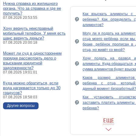
Нужна справка из жилищного
органа. Что за справка и где ее
получить?
Как взыскать алименты с 
07.08.2026 20:53:55
ребенка? Как определить с
алиментов?
Хочу вернуть неисправный
мобильный телефон. У меня есть
Могу ли я подать на алимен
шанс вернуть деньги?
отца моего ребёнка, если мы
07.08.2026 20:00:18
браке, ребёнок прописан в 
отца, но живёт со мной?
Может ли суд в одностороннем
порядке рассмотреть дело о
Хочу подать на развод 
взыскании кредитной
алименты. Куда обращаться, 
задолженности?
сумма алиментов будет взыск
07.08.2026 19:01:01
Каков размер алименто
Куда можно обратиться, если
ребенка с отца, которы
вода нагревается только до 30
данный момент безработный
градусов?
07.08.2026 18:58:03
Как установить отцовст
заставить платить алименты
Другие вопросы
ребенка?
Судом было отменено отцовс
ЕЩЕ
но алименты продолж
выплачиваться. Должна ли 
ребенка вернуть получе