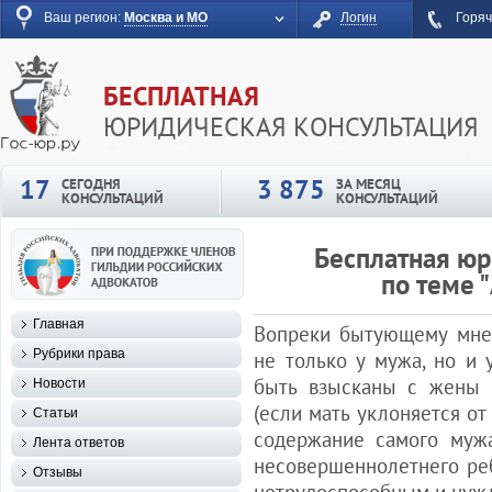
Ваш регион:
Москва и МО
Логин
Горяч
БЕСПЛАТНАЯ
ЮРИДИЧЕСКАЯ КОНСУЛЬТАЦИЯ
17
3 875
СЕГОДНЯ
ЗА МЕСЯЦ
КОНСУЛЬТАЦИЙ
КОНСУЛЬТАЦИЙ
Бесплатная юр
по теме 
Главная
Вопреки бытующему мнен
Рубрики права
не только у мужа, но и 
быть взысканы с жены 
Новости
(если мать уклоняется от
Статьи
содержание самого мужа
Лента ответов
несовершеннолетнего реб
Отзывы