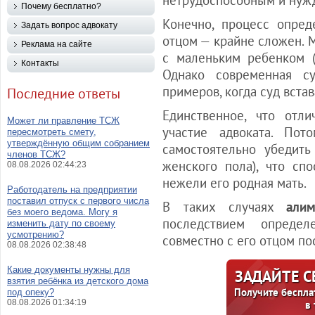
нетрудоспособным и нуж
Почему бесплатно?
Конечно, процесс опред
Задать вопрос адвокату
отцом — крайне сложен. 
Реклама на сайте
с маленьким ребенком (
Контакты
Однако современная су
примеров, когда суд встав
Последние ответы
Единственное, что отл
Может ли правление ТСЖ
участие адвоката. По
пересмотреть смету,
утверждённую общим собранием
самостоятельно убедить
членов ТСЖ?
женского пола), что сп
08.08.2026 02:44:23
нежели его родная мать.
Работодатель на предприятии
поставил отпуск с первого числа
В таких случаях
али
без моего ведома. Могу я
последствием опреде
изменить дату по своему
усмотрению?
совместно с его отцом по
08.08.2026 02:38:48
Какие документы нужны для
ЗАДАЙТЕ 
взятия ребёнка из детского дома
Получите беспла
под опеку?
08.08.2026 01:34:19
в