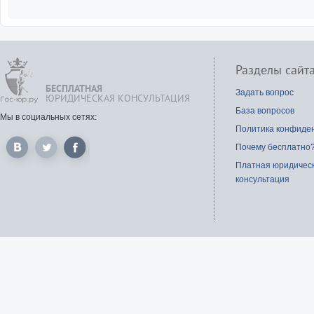
Может ли суд удовлетворить
моего отца-инвалида о взыс
с меня алиментов, если 
хорошо материально обеспеч
Разделы сайт
Имеет ли право отец ребёнк
БЕСПЛАТНАЯ
плативший ему алиме
Задать вопрос
ЮРИДИЧЕСКАЯ КОНСУЛЬТАЦИЯ
впоследствии получать алим
База вопросов
от этого ребёнка?
Мы в социальных сетях:
Политика конфиде
Как взыскать с отца реб
алименты, если официальн
Почему бесплатно
были женаты?
Платная юридичес
Свекровь предлагает мне за
консультация
заявление на алименты, и
мой бывший муж подас
алименты на сына. Что делат
Могу я лишить родительских
отца ребенка, который не п
алименты и уехал жить в др
страну?
Размер алиментных выпл
неработающего отца ребенка