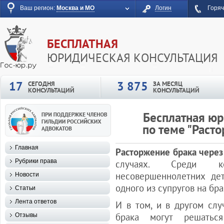
Ваш регион:
Москва и МО
Логин
Горяч
БЕСПЛАТНАЯ
ЮРИДИЧЕСКАЯ КОНСУЛЬТАЦИЯ
17
3 875
СЕГОДНЯ
ЗА МЕСЯЦ
КОНСУЛЬТАЦИЙ
КОНСУЛЬТАЦИЙ
Бесплатная юр
по теме "Раст
Главная
Расторжение брака через
Рубрики права
случаях. Среди ко
несовершеннолетних де
Новости
одного из супругов на бр
Статьи
Лента ответов
И в том, и в другом сл
брака могут решатьс
Отзывы