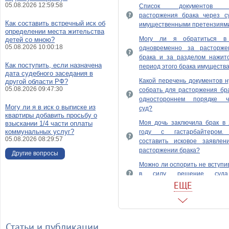
05.08.2026 12:59:58
Список документов 
расторжения брака через су
Как составить встречный иск об
имущественными претензиям
определении места жительства
Могу ли я обратиться в
детей со мною?
05.08.2026 10:00:18
одновременно за расторже
брака и за разделом нажито
Как поступить, если назначена
период этого брака имуществ
дата судебного заседания в
Какой перечень документов 
другой области РФ?
05.08.2026 09:47:30
собрать для расторжения бр
одностороннем порядке ч
Могу ли я в иск о выписке из
суд?
квартиры добавить просьбу о
Моя дочь заключила брак в 
взыскании 1/4 части оплаты
коммунальных услуг?
году с гастарбайтером.
05.08.2026 08:29:57
составить исковое заявлен
расторжении брака?
Другие вопросы
Можно ли оспорить не вступ
в силу решение суд
расторжении брака?
ЕЩЕ
Можно ли расторгнуть брак 
ЗАГС, а имущественные с
решать в мировом суде?
Статьи и публикации