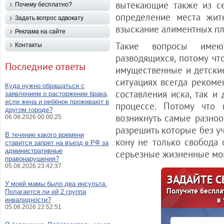
вытекающие также из с
Почему бесплатно?
определение места жите
Задать вопрос адвокату
взыскание алиментных пл
Реклама на сайте
Такие вопросы имею
Контакты
разводящихся, потому чт
Последние ответы
имущественные и детски
ситуациях всегда рекоме
Куда нужно обращаться с
составления иска, так и
заявлением о расторжении брака,
если жена и ребёнок проживают в
процессе. Потому что 
другом городе?
возникнуть самые разно
06.08.2026 00:00:25
разрешить которые без уч
В течение какого времени
кону не только свобода 
ставится запрет на въезд в РФ за
административные
серьезные жизненные мо
правонарушения?
05.08.2026 23:42:37
ЗАДАЙТЕ 
У моей мамы было два инсульта.
Получите беспла
Полагается ли ей 2 группа
в
инвалидности?
05.08.2026 22:52:51