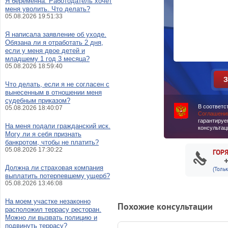
Я беременна. Работодатель хочет
меня уволить. Что делать?
05.08.2026 19:51:33
Я написала заявление об уходе.
Обязана ли я отработать 2 дня,
если у меня двое детей и
младшему 1 год 3 месяца?
05.08.2026 18:59:40
Что делать, если я не согласен с
вынесенным в отношении меня
судебным приказом?
В соответс
05.08.2026 18:40:07
Соглашени
гарантируе
На меня подали гражданский иск.
консультац
Могу ли я себя признать
банкротом, чтобы не платить?
05.08.2026 17:30:22
ГОР
Должна ли страховая компания
(Толь
выплатить потерпевшему ущерб?
05.08.2026 13:46:08
На моем участке незаконно
Похожие консультации
расположил террасу ресторан.
Можно ли вызвать полицию и
подвинуть террасу?