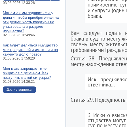
03.08.2026 12:33:26
примирению суп
и супруги (один
Можем ли мы подарить сыну
брака.
деньги, чтобы приобретенная на
эти деньги часть квартиры не
участвовала в разделе
имущества?
Вам следует подать 
02.08.2026 18:49:46
брака в суд по месту ж
своему месту жительст
Как будет делиться имущество
требованиями Гражданс
моих родителей и имею ли я на
какую-то долю право?
Статья 28. Предъявле
01.08.2026 17:59:20
месту нахождения отве
Моя мать запрещает мне
общаться с ребенком. Как
поступить в этой ситуации?
Иск предъявля
01.08.2026 14:36:21
ответчика...
Другие вопросы
Статья 29. Подсудность
3. Иски о взыск
отцовства могут
суд по месту его