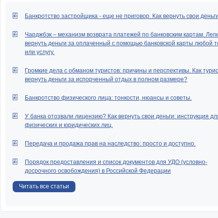
Банкротство застройщика - еще не приговор. Как вернуть свои деньг
Чарджбэк – механизм возврата платежей по банковским картам. Легк
вернуть деньги за оплаченный с помощью банковской карты любой т
или услугу.
Громкие дела с обманом туристов: причины и перспективы. Как тури
вернуть деньги за испорченный отдых в полном размере?
Банкротство физического лица: тонкости, нюансы и советы.
У банка отозвали лицензию? Как вернуть свои деньги: инструкция дл
физических и юридических лиц.
Передача и продажа прав на наследство: просто и доступно.
Порядок предоставления и список документов для УДО (условно-
досрочного освобождения) в Российской Федерации
Читать все статьи