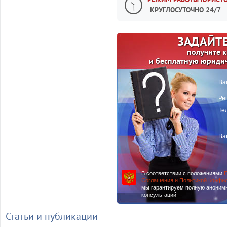
КРУГЛОСУТОЧНО 24/7
ЗАДАЙТЕ
получите 
и бесплатную юриди
Ва
Ре
Те
Ва
В соответствии с положениями
П
Соглашения и Политикой Конфи
мы гарантируем полную аноним
консультаций
Статьи и публикации