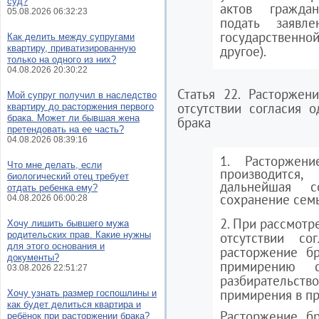
суд?
актов граждан
05.08.2026 06:32:23
подать заявл
государственной
Как делить между супругами
квартиру, приватизированную
другое).
только на одного из них?
04.08.2026 20:30:22
Статья 22. Расторжен
Мой супруг получил в наследство
отсутствии согласия 
квартиру до расторжения первого
брака. Может ли бывшая жена
брака
претендовать на ее часть?
04.08.2026 08:39:16
1. Расторжен
Что мне делать, если
производится,
биологический отец требует
дальнейшая с
отдать ребенка ему?
сохранение сем
04.08.2026 06:00:28
2. При рассмотр
Хочу лишить бывшего мужа
родительских прав. Какие нужны
отсутствии со
для этого основания и
расторжение б
документы?
примирению 
03.08.2026 22:51:27
разбирательство
примирения в пр
Хочу узнать размер госпошлины и
как будет делиться квартира и
Расторжение бр
ребёнок при расторжении брака?