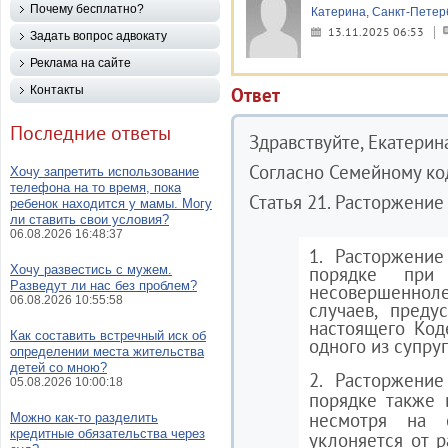
Почему бесплатно?
Катерина, Санкт-Петер
13.11.2025 06:53
Задать вопрос адвокату
Реклама на сайте
Контакты
Ответ
Последние ответы
Здравствуйте, Екатерин
Согласно Семейному ко
Хочу запретить использование
телефона на то время, пока
Статья 21. Расторжение
ребенок находится у мамы. Могу
ли ставить свои условия?
06.08.2026 16:48:37
1. Расторжение
Хочу развестись с мужем.
порядке при
Разведут ли нас без проблем?
несовершенно
06.08.2026 10:55:58
случаев, преду
настоящего Коде
Как составить встречный иск об
одного из супру
определении места жительства
детей со мною?
2. Расторжение
05.08.2026 10:00:18
порядке также в
несмотря на о
Можно как-то разделить
кредитные обязательства через
уклоняется от р