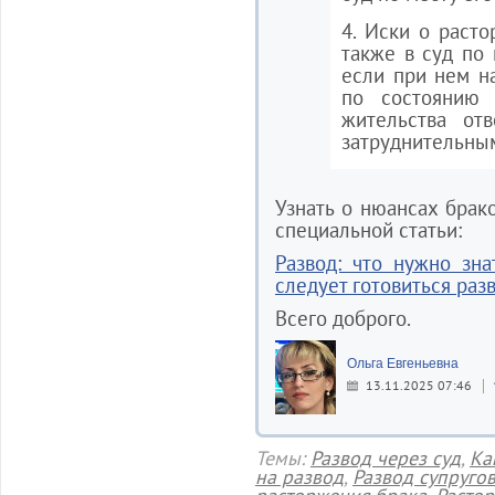
4. Иски о расто
также в суд по 
если при нем н
по состоянию 
жительства отв
затруднительны
Узнать о нюансах брак
специальной статьи:
Развод: что нужно зн
следует готовиться раз
Всего доброго.
Ольга Евгеньевна
13.11.2025 07:46
Темы:
Развод через суд
,
Ка
на развод
,
Развод супруго