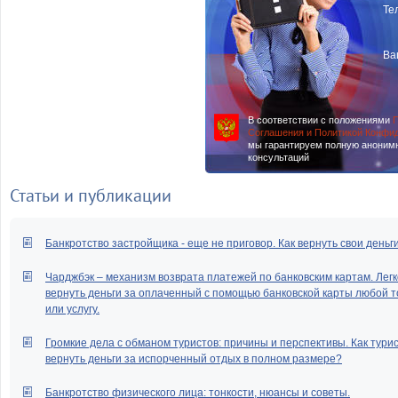
Те
Ва
В соответствии с положениями
П
Соглашения и Политикой Конфи
мы гарантируем полную аноним
консультаций
Статьи и публикации
Банкротство застройщика - еще не приговор. Как вернуть свои деньг
Чарджбэк – механизм возврата платежей по банковским картам. Легк
вернуть деньги за оплаченный с помощью банковской карты любой т
или услугу.
Громкие дела с обманом туристов: причины и перспективы. Как тури
вернуть деньги за испорченный отдых в полном размере?
Банкротство физического лица: тонкости, нюансы и советы.