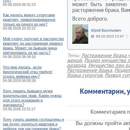
суд?
может быть заявлено 
05.08.2026 06:32:23
расторжения брака. Вам
Как делить между супругами
Всего доброго.
квартиру, приватизированную
только на одного из них?
04.08.2026 20:30:22
Юрий Васильевич
08.10.2025 13:47
Мой супруг получил в наследство
квартиру до расторжения первого
брака. Может ли бывшая жена
претендовать на ее часть?
Темы:
Расторжение брака ч
04.08.2026 08:39:16
женой
,
Раздел имущества 
развода
,
Имущество при р
Что мне делать, если
Расторжение брака
,
Раздел
биологический отец требует
брака супругов
,
Развод суп
отдать ребенка ему?
04.08.2026 06:00:28
Комментарии, у
Хочу лишить бывшего мужа
родительских прав. Какие нужны
для этого основания и
документы?
03.08.2026 22:51:27
Комментариев по
Хочу узнать размер госпошлины и
Вы должны пройти авт
как будет делиться квартира и
ребёнок при расторжении брака?