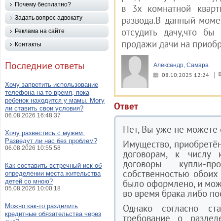
Почему бесплатно?
в 3х комнатной кварт
Задать вопрос адвокату
развода.В данный моме
отсудить дачу,что бы
Реклама на сайте
продажи дачи на приобр
Контакты
Последние ответы
Александр, Самара
08.10.2025 12:24
Хочу запретить использование
телефона на то время, пока
ребенок находится у мамы. Могу
Ответ
ли ставить свои условия?
06.08.2026 16:48:37
Нет, Вы уже не можете 
Хочу развестись с мужем.
Разведут ли нас без проблем?
Имущество, приобретё
06.08.2026 10:55:58
договорам, к числу 
договоры купли-пр
Как составить встречный иск об
собственностью обоих 
определении места жительства
детей со мною?
было оформлено, и мож
05.08.2026 10:00:18
во время брака либо по
Можно как-то разделить
Однако согласно ст
кредитные обязательства через
требование о раздел