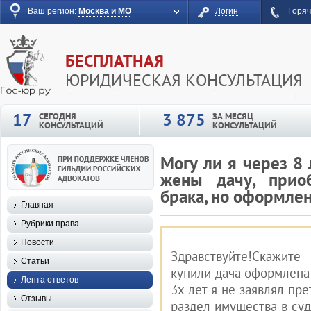
Ваш регион:
Москва и МО
Логин
Горяч
БЕСПЛАТНАЯ
ЮРИДИЧЕСКАЯ КОНСУЛЬТАЦИЯ
17
3 875
СЕГОДНЯ
ЗА МЕСЯЦ
КОНСУЛЬТАЦИЙ
КОНСУЛЬТАЦИЙ
Могу ли я через 8 
жены дачу, прио
брака, но оформле
Главная
Рубрики права
Новости
Здравствуйте!Скажит
Статьи
купили дача оформлена 
Лента ответов
3х лет я не заявлял пр
Отзывы
раздел имущества в суд