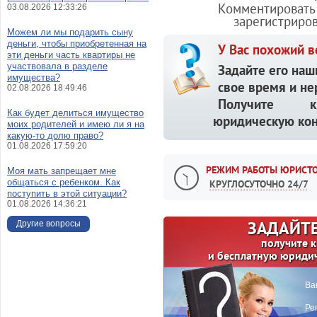
Комментировать 
03.08.2026 12:33:26
зарегистриро
Можем ли мы подарить сыну
деньги, чтобы приобретенная на
У Вас похожий в
эти деньги часть квартиры не
участвовала в разделе
Задайте его наш
имущества?
свое время и не
02.08.2026 18:49:46
Получите кв
Как будет делиться имущество
юридическую кон
моих родителей и имею ли я на
какую-то долю право?
01.08.2026 17:59:20
РЕЖИМ РАБОТЫ ЮРИСТО
Моя мать запрещает мне
общаться с ребенком. Как
КРУГЛОСУТОЧНО 24/7
поступить в этой ситуации?
01.08.2026 14:36:21
ЗАДАЙТЕ
Другие вопросы
получите 
и бесплатную юриди
Ва
Ре