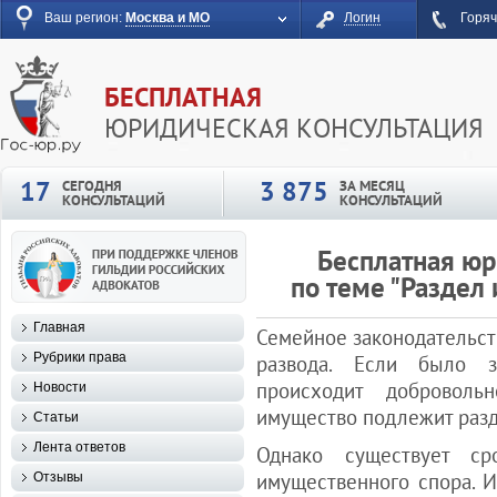
Ваш регион:
Москва и МО
Логин
Горяч
БЕСПЛАТНАЯ
ЮРИДИЧЕСКАЯ КОНСУЛЬТАЦИЯ
17
3 875
СЕГОДНЯ
ЗА МЕСЯЦ
КОНСУЛЬТАЦИЙ
КОНСУЛЬТАЦИЙ
Бесплатная юр
по теме "Раздел
Главная
Семейное законодательст
Рубрики права
развода. Если было з
происходит доброволь
Новости
имущество подлежит разд
Статьи
Лента ответов
Однако существует ср
имущественного спора. И
Отзывы