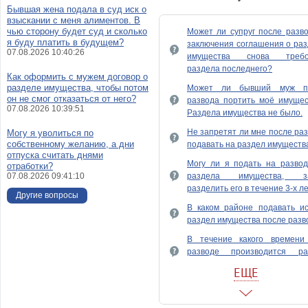
Бывшая жена подала в суд иск о
взыскании с меня алиментов. В
чью сторону будет суд и сколько
Может ли супруг после разв
я буду платить в будущем?
заключения соглашения о ра
07.08.2026 10:40:26
имущества снова требо
раздела последнего?
Как оформить с мужем договор о
разделе имущества, чтобы потом
Может ли бывший муж п
он не смог отказаться от него?
развода портить моё имущес
07.08.2026 10:39:51
Раздела имущества не было.
Не запретят ли мне после ра
Могу я уволиться по
собственному желанию, а дни
подавать на раздел имуществ
отпуска считать днями
Могу ли я подать на развод
отработки?
07.08.2026 09:41:10
раздела имущества, з
разделить его в течение 3-х л
Другие вопросы
В каком районе подавать ис
раздел имущества после разв
В течение какого времени
разводе производится ра
имущества?
ЕЩЕ
Вопрос по поводу развода с ж
Как я могу разделить попола