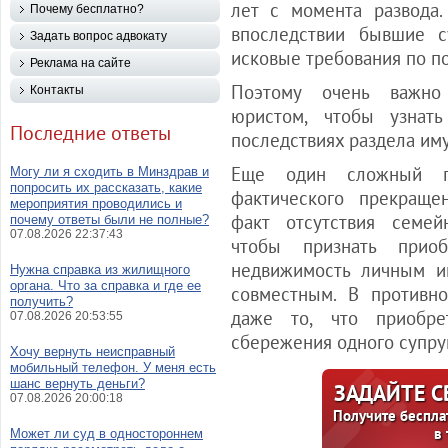
лет с момента развода.
Почему бесплатно?
впоследствии бывшие с
Задать вопрос адвокату
исковые требования по по
Реклама на сайте
Поэтому очень важно 
Контакты
юристом, чтобы узнат
Последние ответы
последствиях раздела им
Еще один сложный п
Могу ли я сходить в Минздрав и
попросить их рассказать, какие
фактического прекраще
мероприятия проводились и
факт отсутствия семей
почему ответы были не полные?
07.08.2026 22:37:43
чтобы признать прио
недвижимость личным и
Нужна справка из жилищного
органа. Что за справка и где ее
совместным. В противн
получить?
даже то, что приобре
07.08.2026 20:53:55
сбережения одного супруг
Хочу вернуть неисправный
мобильный телефон. У меня есть
шанс вернуть деньги?
ЗАДАЙТЕ 
07.08.2026 20:00:18
Получите беспла
в
Может ли суд в одностороннем