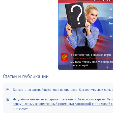
Ва
Ре
Те
Ва
В соответствии с положениями
П
Соглашения и Политикой Конфи
мы гарантируем полную аноним
консультаций
Статьи и публикации
Банкротство застройщика - еще не приговор. Как вернуть свои деньг
Чарджбэк – механизм возврата платежей по банковским картам. Легк
вернуть деньги за оплаченный с помощью банковской карты любой т
или услугу.