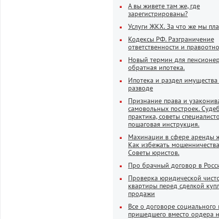
А вы живете там же, где
зарегистрированы?
Услуги ЖКХ. За что же мы пл
Кодексы РФ. Разграничение
ответственности и правоотн
Новый термин для пенсионер
обратная ипотека.
Ипотека и раздел имущества
разводе
Признание права и узаконив
самовольных построек. Суде
практика, советы специалисто
пошаговая инструкция.
Махинации в сфере аренды ж
Как избежать мошенничества
Советы юристов.
Про брачный договор в Росси
Проверка юридической чист
квартиры перед сделкой куп
продажи
Все о договоре социального
пришедшего вместо ордера 