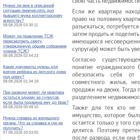
свою часть недвижимости
Нужно ли мне в описанной
Если же квартира наход
ситуации перечислять дол
бывшего мужа коллекторскому
право на половину кварти
агентству?
разъехаться, потребуется
08.08.2026 03:30:11
затем продать и поделить
Может ли правление ТСЖ
имеющихся несовершенно
пересмотреть смету,
утверждённую общим собранием
супруга(и) может быть ув
членов ТСЖ?
08.08.2026 02:44:23
Согласно существующем
понятие «гражданского 
Какие документы нужны для
взятия ребёнка из детского дома
обезопасить себя от 
под опеку?
совместного жилья, не
08.08.2026 01:34:19
продажи на двоих. Тогда 
При разводе может ли квартира
разделением недвижимос
остаться одному из супругов,
если была подарена ему до брак?
Также для тех кто не 
08.08.2026 00:49:10
имущество, которое был
Нужна справка из жилищного
остается только у того с
органа. Что за справка и где ее
получить?
делится. Поэтому прете
07.08.2026 20:53:55
после развода, если она 