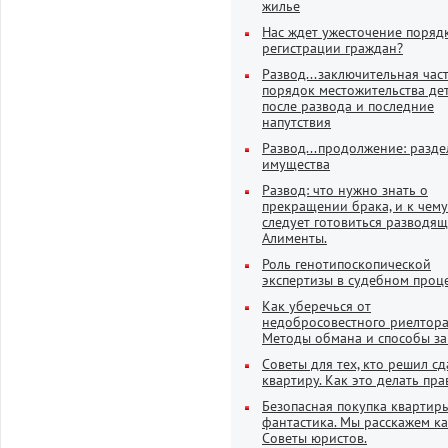
жилье
Нас ждет ужесточение поряд
регистрации граждан?
Развод...заключительная част
порядок местожительства де
после развода и последние
напутствия
Развод...продолжение: разде
имущества
Развод: что нужно знать о
прекращении брака, и к чему
следует готовиться разводящ
Алименты.
Роль генотипоскопической
экспертизы в судебном проц
Как уберечься от
недобросовестного риелтора
Методы обмана и способы з
Советы для тех, кто решил сд
квартиру. Как это делать пра
Безопасная покупка квартиры
фантастика. Мы расскажем ка
Советы юристов.