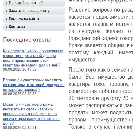
Почему бесплатно?
Решение вопроса по разд
Задать вопрос адвокату
касается недвижимости,
Реклама на сайте
является главным источ
Контакты
из супругов желает от
Гражданский кодекс говор
Последние ответы
браке является общим, в 
Как сделать, чтобы прописанные
поэтому каждый имее
в квартире дети моей дочери
имущества.
после приватизации этой
квартиры не имели доли в ней?
После того как в семье н
08.08.2026 10:48:52
было. Все имущество де
Вправе ли участковый выселить
квартира тоже поровну,
из квартиры, в которой гражданин
не зарегистрирован?
совместная собственност
08.08.2026 08:40:35
20 метров и другому 20 м
может распоряжаться да
Может ли мать моего мужа
выписать из своей квартиры
продать, может подарить
прописанную в ней вместе со
правом преимущественн
своим отцом нашу трёхлетнюю
дочь?
Только в случае наличи
08.08.2026 05:39:51