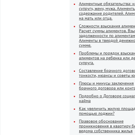
Алиментные обязательства: н
супругу, жену, мужа. Алимент
содержание родителей. Али
на мать или отца.
Сложности взыскания алимен
Расчет суммы алиментов. Вз
задолженности по алиментам
Алименты в твердой денежн
сумме.
Проблемы и порядок взыска
алиментов на ребенка или де
супруга.
Составление брачного догов
тонкости, нюансы и советы ю
Плюсы и минусы заключения
брачного договора или конт
Подробно о Договоре социа
найма
Как увеличить жилую площад
помощью лоджии?
Правовое обоснование
проникновения в квартиру б
ведома собственника жилья