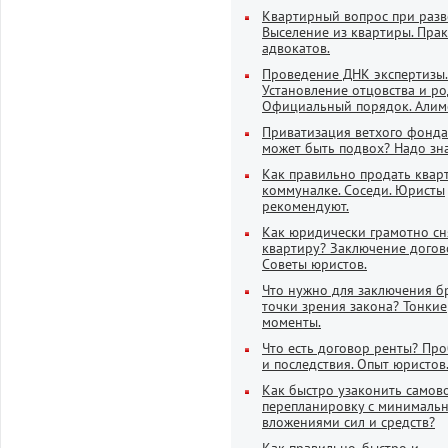
Квартирный вопрос при разв
Выселение из квартиры. Пра
адвокатов.
Проведение ДНК экспертизы.
Установление отцовства и ро
Официальный порядок. Алим
Приватизация ветхого фонда
может быть подвох? Надо зна
Как правильно продать квар
коммуналке. Соседи. Юристы
рекомендуют.
Как юридически грамотно сн
квартиру? Заключение догов
Советы юристов.
Что нужно для заключения б
точки зрения закона? Тонкие
моменты.
Что есть договор ренты? Пр
и последствия. Опыт юристов
Как быстро узаконить самов
перепланировку с минималь
вложениями сил и средств?