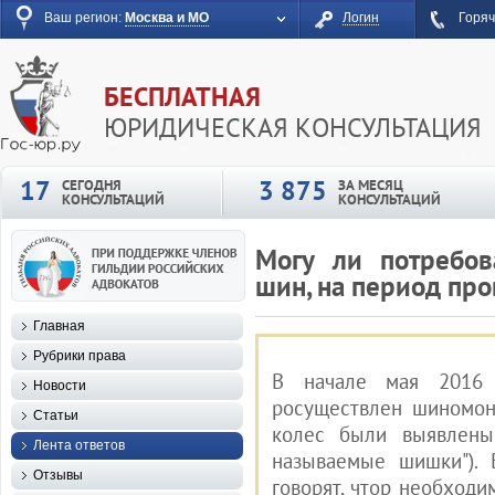
Ваш регион:
Москва и МО
Логин
Горяч
БЕСПЛАТНАЯ
ЮРИДИЧЕСКАЯ КОНСУЛЬТАЦИЯ
17
3 875
СЕГОДНЯ
ЗА МЕСЯЦ
КОНСУЛЬТАЦИЙ
КОНСУЛЬТАЦИЙ
Могу ли потребов
шин, на период пр
Главная
Рубрики права
В начале мая 2016
Новости
росуществлен шиномон
Статьи
колес были выявлены
Лента ответов
называемые шишки"). 
Отзывы
говорят, чтор необходи