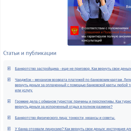
Ва
В соответствии с положениями
П
Соглашения и Политикой Конфи
мы гарантируем полную аноним
консультаций
Статьи и публикации
Банкротство застройщика - еще не приговор. Как вернуть свои деньг
Чарджбэк – механизм возврата платежей по банковским картам. Легк
вернуть деньги за оплаченный с помощью банковской карты любой т
или услугу.
Громкие дела с обманом туристов: причины и перспективы. Как тури
вернуть деньги за испорченный отдых в полном размере?
Банкротство физического лица: тонкости, нюансы и советы.
У банка отозвали лицензию? Как вернуть свои деньги: инструкция дл