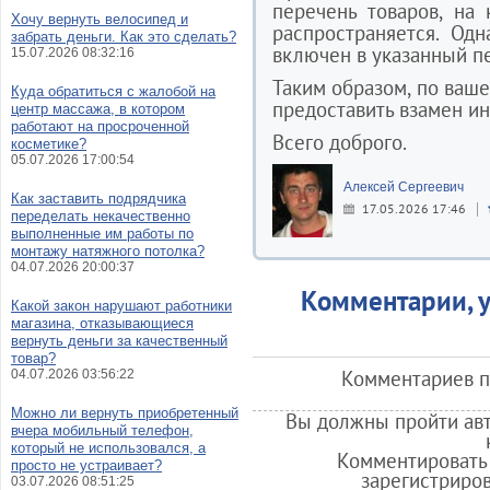
перечень товаров, на
Хочу вернуть велосипед и
распространяется. Од
забрать деньги. Как это сделать?
включен в указанный п
15.07.2026 08:32:16
Таким образом, по ваш
Куда обратиться с жалобой на
предоставить взамен и
центр массажа, в котором
работают на просроченной
Всего доброго.
косметике?
05.07.2026 17:00:54
Алексей Сергеевич
Как заставить подрядчика
17.05.2026 17:46
переделать некачественно
выполненные им работы по
монтажу натяжного потолка?
04.07.2026 20:00:37
Комментарии, у
Какой закон нарушают работники
магазина, отказывающиеся
вернуть деньги за качественный
товар?
Комментариев по
04.07.2026 03:56:22
Можно ли вернуть приобретенный
Вы должны пройти авт
вчера мобильный телефон,
который не использовался, а
Комментировать 
просто не устраивает?
зарегистриро
03.07.2026 08:51:25