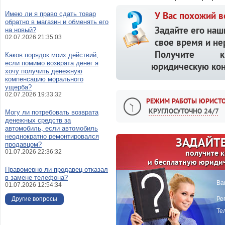
У Вас похожий в
Имею ли я право сдать товар
обратно в магазин и обменять его
Задайте его наш
на новый?
02.07.2026 21:35:03
свое время и не
Получите кв
Каков порядок моих действий,
если помимо возврата денег я
юридическую кон
хочу получить денежную
компенсацию морального
ущерба?
02.07.2026 19:33:32
РЕЖИМ РАБОТЫ ЮРИСТО
КРУГЛОСУТОЧНО 24/7
Могу ли потребовать возврата
денежных средств за
автомобиль, если автомобиль
неоднократно ремонтировался
ЗАДАЙТЕ
продавцом?
получите 
01.07.2026 22:36:32
и бесплатную юриди
Правомерно ли продавец отказал
в замене телефона?
Ва
01.07.2026 12:54:34
Другие вопросы
Ре
Те