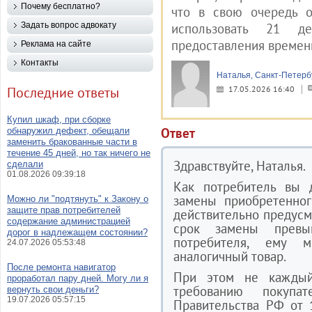
Почему бесплатно?
что в свою очередь о
Задать вопрос адвокату
использовать 21 д
предоставления време
Реклама на сайте
Контакты
Наталья, Санкт-Петерб
Последние ответы
17.05.2026 16:40
Купил шкаф, при сборке
Ответ
обнаружил дефект, обещали
заменить бракованные части в
течение 45 дней, но так ничего не
Здравствуйте, Наталья.
сделали
01.08.2026 09:39:18
Как потребитель вы д
замены приобретенног
Можно ли "подтянуть" к Закону о
защите прав потребителей
действительно предусм
содержание администрацией
срок замены превы
дорог в надлежащем состоянии?
потребителя, ему 
24.07.2026 05:53:48
аналогичный товар.
После ремонта навигатор
При этом не каждый
проработал пару дней. Могу ли я
требованию покупа
вернуть свои деньги?
19.07.2026 05:57:15
Правительства РФ от 