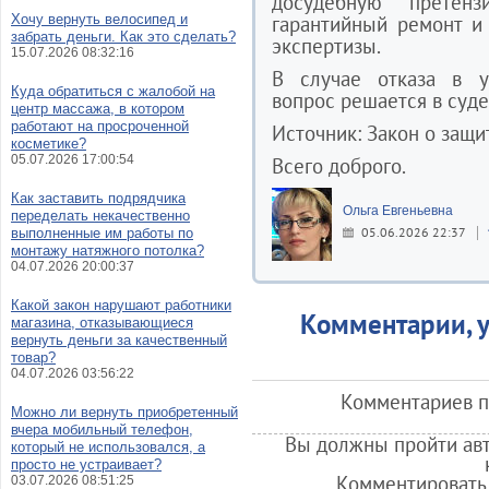
досудебную претен
Хочу вернуть велосипед и
гарантийный ремонт и
забрать деньги. Как это сделать?
экспертизы.
15.07.2026 08:32:16
В случае отказа в у
Куда обратиться с жалобой на
вопрос решается в суде
центр массажа, в котором
работают на просроченной
Источник: Закон о защи
косметике?
05.07.2026 17:00:54
Всего доброго.
Как заставить подрядчика
Ольга Евгеньевна
переделать некачественно
05.06.2026 22:37
выполненные им работы по
монтажу натяжного потолка?
04.07.2026 20:00:37
Какой закон нарушают работники
Комментарии, у
магазина, отказывающиеся
вернуть деньги за качественный
товар?
04.07.2026 03:56:22
Комментариев по
Можно ли вернуть приобретенный
вчера мобильный телефон,
Вы должны пройти авт
который не использовался, а
просто не устраивает?
Комментировать 
03.07.2026 08:51:25