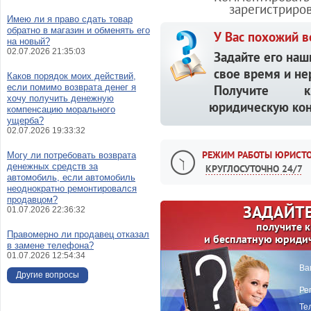
зарегистриро
Имею ли я право сдать товар
обратно в магазин и обменять его
У Вас похожий в
на новый?
02.07.2026 21:35:03
Задайте его наш
свое время и не
Каков порядок моих действий,
если помимо возврата денег я
Получите кв
хочу получить денежную
юридическую кон
компенсацию морального
ущерба?
02.07.2026 19:33:32
РЕЖИМ РАБОТЫ ЮРИСТО
Могу ли потребовать возврата
денежных средств за
КРУГЛОСУТОЧНО 24/7
автомобиль, если автомобиль
неоднократно ремонтировался
продавцом?
ЗАДАЙТЕ
01.07.2026 22:36:32
получите 
Правомерно ли продавец отказал
и бесплатную юриди
в замене телефона?
01.07.2026 12:54:34
Ва
Другие вопросы
Ре
Те