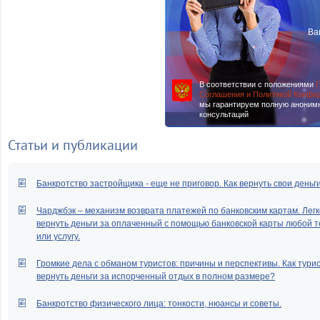
Ва
В соответствии с положениями
П
Соглашения и Политикой Конфи
мы гарантируем полную аноним
консультаций
Статьи и публикации
Банкротство застройщика - еще не приговор. Как вернуть свои деньг
Чарджбэк – механизм возврата платежей по банковским картам. Легк
вернуть деньги за оплаченный с помощью банковской карты любой т
или услугу.
Громкие дела с обманом туристов: причины и перспективы. Как тури
вернуть деньги за испорченный отдых в полном размере?
Банкротство физического лица: тонкости, нюансы и советы.