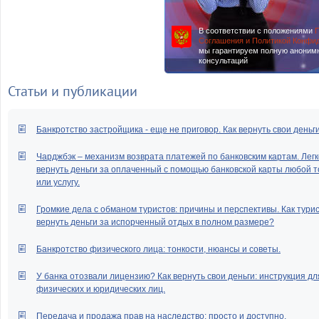
В соответствии с положениями
П
Соглашения и Политикой Конфи
мы гарантируем полную аноним
консультаций
Статьи и публикации
Банкротство застройщика - еще не приговор. Как вернуть свои деньг
Чарджбэк – механизм возврата платежей по банковским картам. Легк
вернуть деньги за оплаченный с помощью банковской карты любой т
или услугу.
Громкие дела с обманом туристов: причины и перспективы. Как тури
вернуть деньги за испорченный отдых в полном размере?
Банкротство физического лица: тонкости, нюансы и советы.
У банка отозвали лицензию? Как вернуть свои деньги: инструкция дл
физических и юридических лиц.
Передача и продажа прав на наследство: просто и доступно.