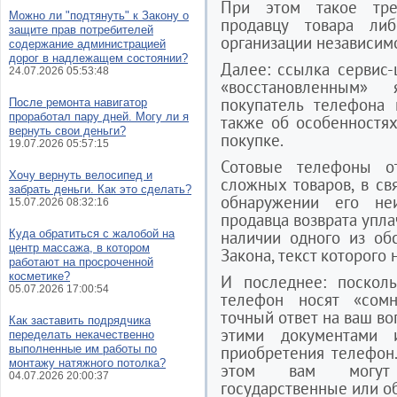
При этом такое тре
Можно ли "подтянуть" к Закону о
продавцу товара ли
защите прав потребителей
организации независимо
содержание администрацией
дорог в надлежащем состоянии?
Далее: ссылка сервис-
24.07.2026 05:53:48
«восстановленным» 
покупатель телефона
После ремонта навигатор
проработал пару дней. Могу ли я
также об особенностя
вернуть свои деньги?
покупке.
19.07.2026 05:57:15
Сотовые телефоны от
Хочу вернуть велосипед и
сложных товаров, в св
забрать деньги. Как это сделать?
обнаружении его не
15.07.2026 08:32:16
продавца возврата упла
Куда обратиться с жалобой на
наличии одного из обс
центр массажа, в котором
Закона, текст которого
работают на просроченной
косметике?
И последнее: поскол
05.07.2026 17:00:54
телефон носят «сомн
точный ответ на ваш в
Как заставить подрядчика
этими документами 
переделать некачественно
выполненные им работы по
приобретения телефон
монтажу натяжного потолка?
этом вам могут о
04.07.2026 20:00:37
государственные или о