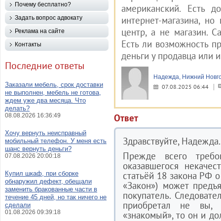
Почему бесплатно?
американский. Есть д
Задать вопрос адвокату
интернет-магазина, но 
центр, а не магазин. 
Реклама на сайте
Есть ли возможность пр
Контакты
деньги у продавца или 
Последние ответы
Надежда, Нижний Новг
Заказали мебель, срок доставки
07.08.2025 06:44
не выполнен, мебель не готова,
ждем уже два месяца. Что
делать?
08.08.2026 16:36:49
Ответ
Хочу вернуть неисправный
Здравствуйте, Надежда.
мобильный телефон. У меня есть
шанс вернуть деньги?
Прежде всего требо
07.08.2026 20:00:18
оказавшегося некачес
Купил шкаф, при сборке
статьёй 18 закона РФ о
обнаружил дефект, обещали
«Закон») может предъя
заменить бракованные части в
покупатель. Следовате
течение 45 дней, но так ничего не
приобретал не вы,
сделали
01.08.2026 09:39:18
«знакомый», то он и до