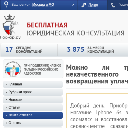
Ваш регион:
Москва и МО
Логин
Горяч
БЕСПЛАТНАЯ
ЮРИДИЧЕСКАЯ КОНСУЛЬТАЦИЯ
17
3 875
СЕГОДНЯ
ЗА МЕСЯЦ
КОНСУЛЬТАЦИЙ
КОНСУЛЬТАЦИЙ
Можно ли тре
некачественно
возвращения уплач
Главная
Рубрики права
Новости
Добрый день. Приобр
Статьи
магазине Iphone 6s 
Лента ответов
сломался и восстанов
Отзывы
сервис-центре сказа