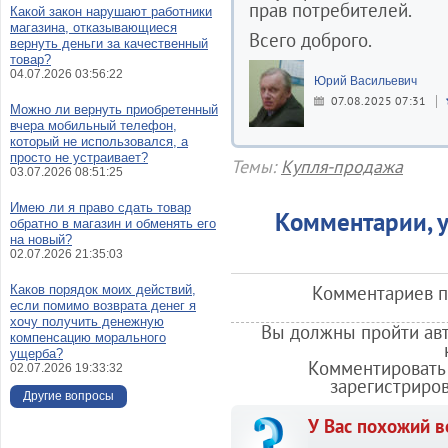
прав потребителей.
Какой закон нарушают работники
магазина, отказывающиеся
Всего доброго.
вернуть деньги за качественный
товар?
04.07.2026 03:56:22
Юрий Васильевич
07.08.2025 07:31
Можно ли вернуть приобретенный
вчера мобильный телефон,
который не использовался, а
просто не устраивает?
Темы:
Купля-продажа
03.07.2026 08:51:25
Имею ли я право сдать товар
Комментарии, у
обратно в магазин и обменять его
на новый?
02.07.2026 21:35:03
Комментариев по
Каков порядок моих действий,
если помимо возврата денег я
хочу получить денежную
Вы должны пройти авт
компенсацию морального
ущерба?
Комментировать 
02.07.2026 19:33:32
зарегистриро
Другие вопросы
У Вас похожий в