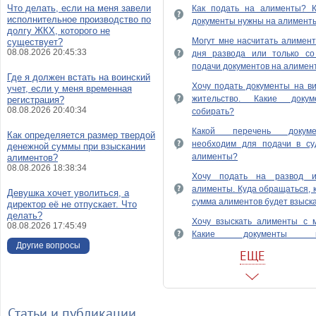
Что делать, если на меня завели
Как подать на алименты? К
исполнительное производство по
документы нужны на алимент
долгу ЖКХ, которого не
Могут мне насчитать алимен
существует?
08.08.2026 20:45:33
дня развода или только со
подачи документов на алимен
Где я должен встать на воинский
Хочу подать документы на в
учет, если у меня временная
жительство. Какие докум
регистрация?
08.08.2026 20:40:34
собирать?
Какой перечень докуме
Как определяется размер твердой
необходим для подачи в су
денежной суммы при взыскании
алименты?
алиментов?
08.08.2026 18:38:34
Хочу подать на развод 
алименты. Куда обращаться, 
Девушка хочет уволиться, а
сумма алиментов будет взыск
директор её не отпускает. Что
делать?
Хочу взыскать алименты с м
08.08.2026 17:45:49
Какие документы н
Другие вопросы
предоставить в суд?
ЕЩЕ
Подскажите пожалуйста,
правильно сделать перерасч
алиментам? Долг по алиме
вырос до 150000 рублей.
Статьи и публикации