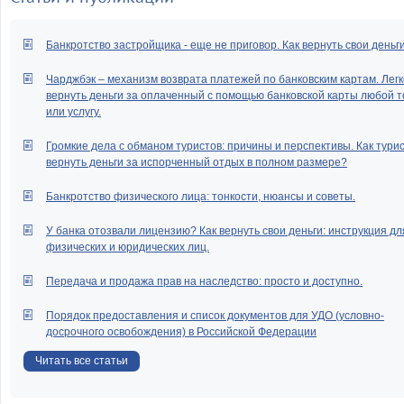
Выдача дублик
исполнительного докумен
взыскании алиментов.
Банкротство застройщика - еще не приговор. Как вернуть свои деньг
Может ли моя супр
Чарджбэк – механизм возврата платежей по банковским картам. Легк
рассчитывать на получ
вернуть деньги за оплаченный с помощью банковской карты любой т
алиментов? Как они б
или услугу.
рассчитываться и какие доку
предоставить в суд?
Громкие дела с обманом туристов: причины и перспективы. Как тури
Хочу подать на алименты. К
вернуть деньги за испорченный отдых в полном размере?
документы нужно собрать
этого и с чего начать?
Банкротство физического лица: тонкости, нюансы и советы.
Как составить исковое заявле
У банка отозвали лицензию? Как вернуть свои деньги: инструкция дл
взыскании алиментов в тве
физических и юридических лиц.
денежной форме и ка
документы приложить к нему?
Передача и продажа прав на наследство: просто и доступно.
Как осуществляется расчет 
задолженности алиментов до
Порядок предоставления и список документов для УДО (условно-
официального оформл
досрочного освобождения) в Российской Федерации
алиментов?
Читать все статьи
Какие документы надо подав
суд для снижения раз
алиментов?