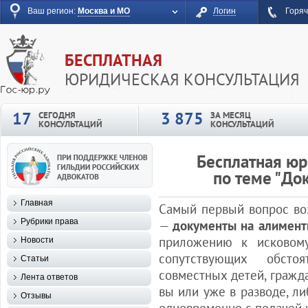
Ваш регион:
Москва и МО
Логин
Горяч
БЕСПЛАТНАЯ
ЮРИДИЧЕСКАЯ КОНСУЛЬТАЦИЯ
17
3 875
СЕГОДНЯ
ЗА МЕСЯЦ
КОНСУЛЬТАЦИЙ
КОНСУЛЬТАЦИЙ
Бесплатная юр
по теме "До
Главная
Самый первый вопрос во
Рубрики права
—
документы на алимен
приложению к исковому
Новости
сопутствующих обсто
Статьи
совместных детей, гражд
Лента ответов
вы или уже в разводе, л
Отзывы