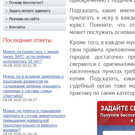
одновременно с подачей ис
Почему бесплатно?
Подсказать, какие име
Задать вопрос адвокату
прилагать к иску в кажд
Реклама на сайте
юрист. Помните, что о
Контакты
может послужить основан
Последние ответы
Кроме того, в каждом му
свои правила приложения
Можно ли развестись с женой
городов достаточно пр
через ЗАГС, если ребенку
исполнилось 18 лет?
сверяются с оригиналами
09.08.2026 03:51:35
населенных пунктах тре
Нужно ли в исковом заявлении о
копии. Подсказать, ка
взыскании алиментов на
судебный орган тоже м
содержание ребёнка указывать
сведения о составе семьи
практику по таким катего
ответчика?
09.08.2026 03:39:27
ЗАДАЙТЕ 
Можно ли добиться повышения
Получите беспла
зарплаты в случае значительного
в
превышения нормальной
продолжительности рабочего
времени?
09.08.2026 01:58:28