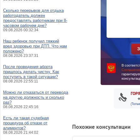
Сколько перерывов для отдыха
работодатель должен
предоставлять работникам при 8-
часовом рабочем дне?
09.08.2026 00:32:34
Наш ребенок получил тяжкий
вред здоровью при ДТП. Что нам
положено?
08.08.2026 23:37:31
В соответс
После проведения аборта
Соглашени
пришлось делать чистку. Как
гарантируе
поступить в такой ситуации?
консультац
08.08.2026 22:55:11
Можно ли отказаться от перевода
ГОР
на другую должность и сколько
раз?
(Толь
08.08.2026 22:45:16
Есть ли такая судебная
процедура об отказе от
Похожие консультации
алиментов?
08.08.2026 21:44:02