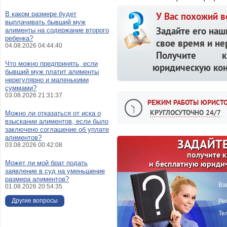
В каком размере будет
У Вас похожий в
выплачивать бывший муж
Задайте его наш
алименты на содержание второго
ребенка?
свое время и не
04.08.2026 04:44:40
Получите кв
Что можно предпринять, если
юридическую кон
бывший муж платит алименты
нерегулярно и маленькими
суммами?
03.08.2026 21:31:37
РЕЖИМ РАБОТЫ ЮРИСТО
КРУГЛОСУТОЧНО 24/7
Можно ли отказаться от иска о
взыскании алиментов, если было
заключено соглашение об уплате
алиментов?
ЗАДАЙТЕ
03.08.2026 00:42:08
получите 
и бесплатную юриди
Может ли мой брат подать
заявление в суд на уменьшение
размера алиментов?
Ва
01.08.2026 20:54:35
Другие вопросы
Ре
Те