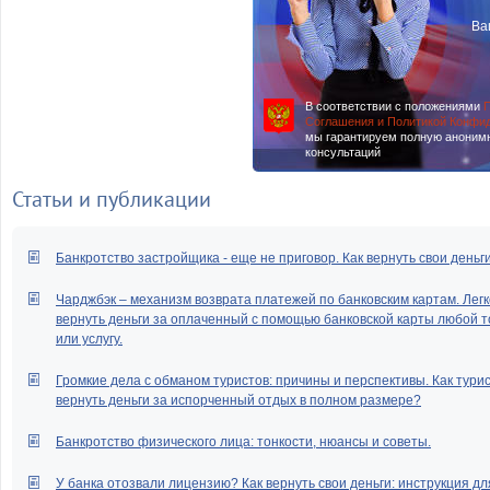
Ва
В соответствии с положениями
П
Соглашения и Политикой Конфи
мы гарантируем полную аноним
консультаций
Статьи и публикации
Банкротство застройщика - еще не приговор. Как вернуть свои деньг
Чарджбэк – механизм возврата платежей по банковским картам. Легк
вернуть деньги за оплаченный с помощью банковской карты любой т
или услугу.
Громкие дела с обманом туристов: причины и перспективы. Как тури
вернуть деньги за испорченный отдых в полном размере?
Банкротство физического лица: тонкости, нюансы и советы.
У банка отозвали лицензию? Как вернуть свои деньги: инструкция дл