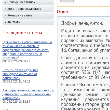
Почему бесплатно?
Задать вопрос адвокату
Ответ
Реклама на сайте
Добрый день, Антон.
Контакты
Родители вправе закл
Последние ответы
выплате алиментов, в
порядок их выплаты. У
Нужно ли в исковом заявлении о
соответствии с требов
взыскании алиментов на
16. Соглашения об упла
содержание ребёнка указывать
сведения о составе семьи
Если достигнуть согл
ответчика?
алиментов производи
09.08.2026 03:39:27
алиментов на содержа
Есть ли такая судебная
составит 33% (1/3 час
процедура об отказе от
требованиям ст. 81 Сем
алиментов?
08.08.2026 21:44:02
Если же Вы не имеете 
т.п., взыскание ал
Как определяется размер твердой
денежной сумме, ко
денежной суммы при взыскании
алиментов?
изучения документ
08.08.2026 18:38:34
положении сторон (роди
Семейного кодекса РФ.