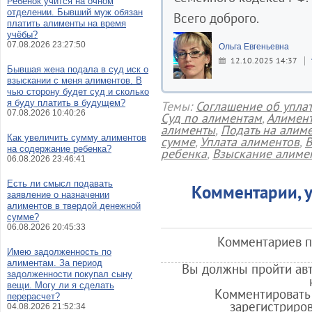
Ребенок учится на очном
отделении. Бывший муж обязан
Всего доброго.
платить алименты на время
учёбы?
07.08.2026 23:27:50
Ольга Евгеньевна
12.10.2025 14:37
Бывшая жена подала в суд иск о
взыскании с меня алиментов. В
чью сторону будет суд и сколько
я буду платить в будущем?
Темы:
Соглашение об упла
07.08.2026 10:40:26
Суд по алиментам
,
Алимент
алименты
,
Подать на алим
Как увеличить сумму алиментов
сумме
,
Уплата алиментов
,
В
на содержание ребенка?
ребенка
,
Взыскание алиме
06.08.2026 23:46:41
Есть ли смысл подавать
Комментарии, у
заявление о назначении
алиментов в твердой денежной
сумме?
06.08.2026 20:45:33
Комментариев по
Имею задолженность по
алиментам. За период
Вы должны пройти авт
задолженности покупал сыну
вещи. Могу ли я сделать
Комментировать 
перерасчет?
зарегистриро
04.08.2026 21:52:34