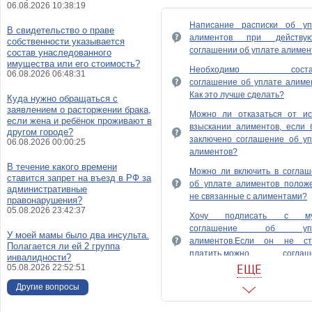
06.08.2026 10:38:19
Написание расписки об уп
В свидетельство о праве
алиментов при действу
собственности указывается
соглашении об уплате алимен
состав унаследованного
имущества или его стоимость?
Необходимо состав
06.08.2026 06:48:31
соглашение об уплате алиме
Как это лучше сделать?
Куда нужно обращаться с
заявлением о расторжении брака,
Можно ли отказаться от ис
если жена и ребёнок проживают в
взыскании алиментов, если 
другом городе?
заключено соглашение об уп
06.08.2026 00:00:25
алиментов?
В течение какого времени
Можно ли включить в соглаш
ставится запрет на въезд в РФ за
об уплате алиментов положе
административные
не связанные с алиментами?
правонарушения?
05.08.2026 23:42:37
Хочу подписать с му
соглашение об упл
У моей мамы было два инсульта.
алиментов.Если он не ст
Полагается ли ей 2 группа
платить,можно соглаш
инвалидности?
передать в бухгалтерию?
ЕЩЕ
05.08.2026 22:52:51
Может ли размер алимен
Другие вопросы
установленный соглашение
уплате алиментов, превы