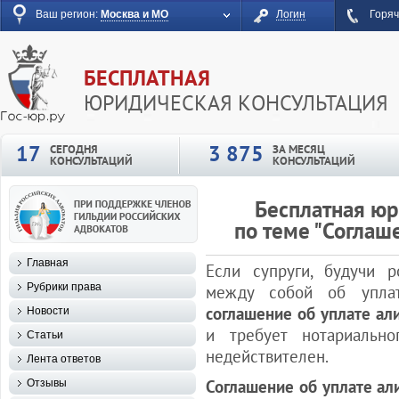
Ваш регион:
Москва и МО
Логин
Горяч
БЕСПЛАТНАЯ
ЮРИДИЧЕСКАЯ КОНСУЛЬТАЦИЯ
17
3 875
СЕГОДНЯ
ЗА МЕСЯЦ
КОНСУЛЬТАЦИЙ
КОНСУЛЬТАЦИЙ
Бесплатная юр
по теме "Соглаш
Главная
Если супруги, будучи р
Рубрики права
между собой об упла
соглашение об уплате ал
Новости
и требует нотариально
Статьи
недействителен.
Лента ответов
Соглашение об уплате ал
Отзывы