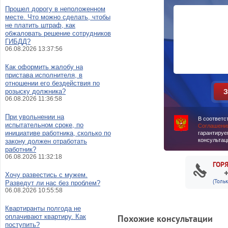
Прошел дорогу в неположенном
месте. Что можно сделать, чтобы
не платить штраф, как
обжаловать решение сотрудников
ГИБДД?
06.08.2026 13:37:56
Как оформить жалобу на
пристава исполнителя, в
отношении его бездействия по
розыску должника?
06.08.2026 11:36:58
При увольнении на
В соответс
испытательном сроке, по
Соглашени
инициативе работника, сколько по
гарантируе
консультац
закону должен отработать
работник?
06.08.2026 11:32:18
ГОР
Хочу развестись с мужем.
(Толь
Разведут ли нас без проблем?
06.08.2026 10:55:58
Квартиранты полгода не
оплачивают квартиру. Как
Похожие консультации
поступить?