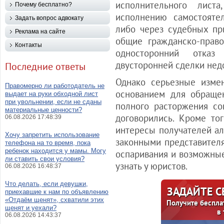
исполнительного лист
Почему бесплатно?
исполнению самостояте
Задать вопрос адвокату
либо через судебных пр
Реклама на сайте
общие гражданско-прав
Контакты
односторонний отка
двусторонней сделки нед
Последние ответы
Однако серьезные измен
Правомерно ли работодатель не
основанием для обраще
выдает на руки обходной лист
при увольнении, если не сданы
полного расторжения со
материальные ценности?
договорились. Кроме то
06.08.2026 17:48:39
интересы получателей ал
Хочу запретить использование
законными представителя
телефона на то время, пока
ребенок находится у мамы. Могу
оспаривания и возможные
ли ставить свои условия?
узнать у юристов.
06.08.2026 16:48:37
Что делать, если девушки,
ЗАДАЙТЕ 
приехавшие к нам по объявлению
«Отдаём щенят», схватили этих
Получите беспла
щенят и уехали?
в
06.08.2026 14:43:37