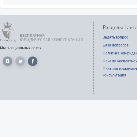
уплате алиментов с супругой
Действует ли соглашени
уплате алиментов после тог
брак расторгнут?
Разделы сайт
Как добиться уплаты алиме
БЕСПЛАТНАЯ
мужем, который уже выплачи
Задать вопрос
ЮРИДИЧЕСКАЯ КОНСУЛЬТАЦИЯ
алименты на ребёнка от др
База вопросов
женщины?
Мы в социальных сетях:
Политика конфиде
Могу ли я по соглашени
уплате алиментов перечис
Почему бесплатно
последние из своей зарплаты
Платная юридичес
Можно ли заключить соглаш
консультация
об уплате алиментов без
нотариального удостоверени
Для заверения соглашени
уплате алиментов, нота
требует справку 2-НДФЛ, су
негде не работает. Как нам бы
При изменении фамилии н
заключать новое соглашени
уплате алиментов?