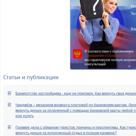
Ре
Те
Ва
В соответствии с положениями
П
Соглашения и Политикой Конфи
мы гарантируем полную аноним
консультаций
Статьи и публикации
Банкротство застройщика - еще не приговор. Как вернуть свои деньг
Чарджбэк – механизм возврата платежей по банковским картам. Легк
вернуть деньги за оплаченный с помощью банковской карты любой т
или услугу.
Громкие дела с обманом туристов: причины и перспективы. Как тури
вернуть деньги за испорченный отдых в полном размере?