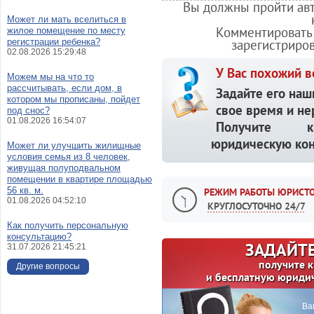
Вы должны пройти авт
Может ли мать вселиться в
Комментировать 
жилое помещение по месту
регистрации ребенка?
зарегистриро
02.08.2026 15:29:48
У Вас похожий в
Можем мы на что то
рассчитывать, если дом, в
Задайте его наш
котором мы прописаны, пойдет
свое время и не
под снос?
01.08.2026 16:54:07
Получите кв
юридическую кон
Может ли улучшить жилищные
условия семья из 8 человек,
живущая полуподвальном
помещении в квартире площадью
56 кв. м.
РЕЖИМ РАБОТЫ ЮРИСТО
01.08.2026 04:52:10
КРУГЛОСУТОЧНО 24/7
Как получить персональную
консультацию?
ЗАДАЙТЕ
31.07.2026 21:45:21
получите 
Другие вопросы
и бесплатную юриди
Ва