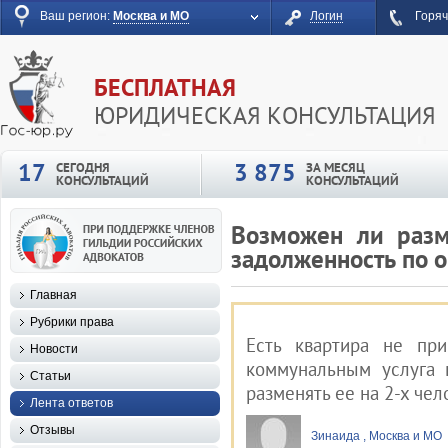
Ваш регион:
Москва и МО
Логин
Горяч
БЕСПЛАТНАЯ
ЮРИДИЧЕСКАЯ КОНСУЛЬТАЦИЯ
17
3 875
СЕГОДНЯ
ЗА МЕСЯЦ
КОНСУЛЬТАЦИЙ
КОНСУЛЬТАЦИЙ
Возможен ли разм
задолженность по о
Главная
Рубрики права
Есть квартира не при
Новости
коммунальным услуга 
Статьи
разменять ее на 2-х чел
Лента ответов
Отзывы
Зинаида , Москва и МО