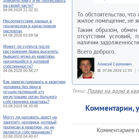
домовую книгу и не прописывать
на своей части?
04.08.2026 21:32:32
То обстоятельство, что
жилое помещение, не я
Несоответствие данных в
техническом и кадастровом
Таким образом, обмен
паспортах
отсутствии условий, 
04.08.2026 03:59:58
наличии задолженности
Может ли супруга после
Всего доброго.
расторжения брака выселить
бывшего мужа из квартиры,
находящейся в долевой
Алексей Сергеевич
собственности?
07.06.2026 12:35
04.08.2026 00:56:27
Как зарегистрировать в квартире
человека без явки в
Темы:
Право на долю в кв
осуществляющий эту
регистрацию орган больного
собственника квартиры?
Комментарии, у
03.08.2026 06:30:00
Могут ли наложить арест на
зарплату человека, который
прописан в квартире, но не
Комментариев по
является собственником?
03.08.2026 04:40:47