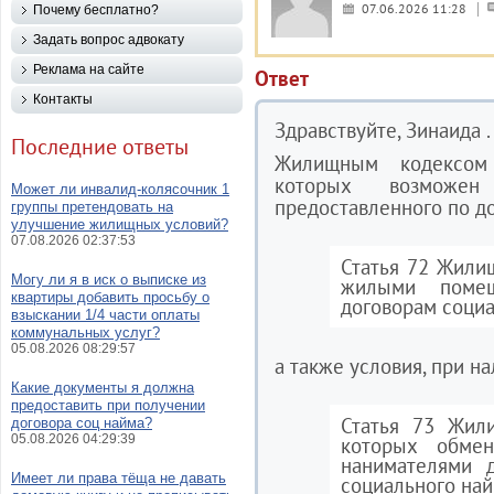
07.06.2026 11:28
Почему бесплатно?
Задать вопрос адвокату
Реклама на сайте
Ответ
Контакты
Здравствуйте, Зинаида .
Последние ответы
Жилищным кодексом
которых возможе
Может ли инвалид-колясочник 1
предоставленного по д
группы претендовать на
улучшение жилищных условий?
07.08.2026 02:37:53
Статья 72 Жили
Могу ли я в иск о выписке из
жилыми помещ
квартиры добавить просьбу о
договорам соци
взыскании 1/4 части оплаты
коммунальных услуг?
05.08.2026 08:29:57
а также условия, при 
Какие документы я должна
предоставить при получении
Статья 73 Жили
договора соц найма?
05.08.2026 04:29:39
которых обме
нанимателями 
Имеет ли права тёща не давать
социального най