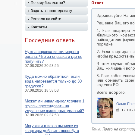
Ответ
Почему бесплатно?
Задать вопрос адвокату
Здравствуйте, Натал
Реклама на сайте
Решение Вашего воп
Контакты
1. Если квартира 
Жилищного кодекса
Последние ответы
наймодателя (муниц
порядке.
2. Если квартира н
Нужна справка из жилищного
чтобы предоставить
органа. Что за справка и где ее
получить?
В этом случае обра
07.08.2026 20:53:55
Ваш жилищный вопр
3. Если собственник
Куда можно обратиться, если
или обменять свою
вода нагревается только до 30
кодекса РФ.
градусов?
07.08.2026 18:58:03
Всего доброго.
Может ли инвалид-колясочник 1
Ольга Евг
группы претендовать на
12.10.2
улучшение жилищных условий?
07.08.2026 02:37:53
Могу ли я в иск о выписке из
Темы:
Право на квартир
квартиры добавить просьбу о