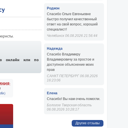
су
Родион
Спасибо Ольге Евгеньевне
быстро получил качественный
ответ на свой вопрос, хороший
специалист!
юристы.
Челябинск 06.08.2026 21:56:44
Надежда
Спасибо Владимиру
ию онлайн или по
Владимировичу за простое и
доступное объяснение моих
прав
САНКТ ПЕТЕРБУРГ 06.08.2026
16:23:06
ИНИЯ:
9
бл.)
Елена
Спасибо! Вы нам очень помогли.
Бологое Тверская область
06.08.2026 10:28:17
Другие отзывы