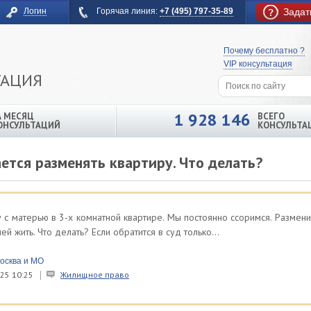
Логин
Горячая линия:
+7 (495) 797-35-89
Задат
Почему бесплатно ?
VIP консультация
ТАЦИЯ
1 928 146
А МЕСЯЦ
ВСЕГО
ОНСУЛЬТАЦИЙ
КОНСУЛЬТА
ется разменять квартиру. Что делать?
у с матерью в 3-х комнатной квартире. Мы постоянно ссоримся. Размени
ней жить. Что делать? Если обратится в суд только...
осква и МО
25 10:25
Жилищное право