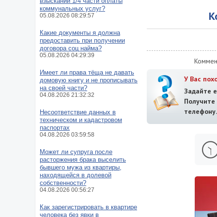
взыскании 1/4 части оплаты
коммунальных услуг?
К
05.08.2026 08:29:57
Какие документы я должна
предоставить при получении
договора соц найма?
05.08.2026 04:29:39
Коммен
Имеет ли права тёща не давать
У Вас пох
домовую книгу и не прописывать
на своей части?
Задайте е
04.08.2026 21:32:32
Получит
телефону.
Несоответствие данных в
техническом и кадастровом
паспортах
04.08.2026 03:59:58
Может ли супруга после
расторжения брака выселить
бывшего мужа из квартиры,
находящейся в долевой
собственности?
04.08.2026 00:56:27
Как зарегистрировать в квартире
человека без явки в