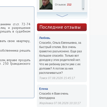
Отзывов:
212
Алексей Сергеевич
ниями ст.ст. 72-74
Консультаций:
763
Последние отзывы
е лиц и разрешения
я решать в судебном
Отзывов:
47
Любовь
вать свою квартиру,
Спасибо, Ольга Евгеньевна, за
быстрый отклик. Все очень
собственника решать
грамотно разъяснено. Еще раз
большое спасибо. Только вот
доли, вправе продать
доходов у этих родителей нет.
. 250 Гражданского
Что же ребенку расти уже с их
долгами? А потом за них
расплачиваться?
Томск 07.08.2026 15:45:17
Елена
Спасибо я Вам очень
блогодарна
Жердевка 07.08.2026 10:10:17