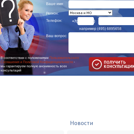
Ваше имя:
Регион:
Телефон:
+7(
)
например (495) 6895658
Ваш вопрос:
В соответствии с положениями
Пользовательского
ПОЛУЧИТЬ
Соглашения и Политикой Конфиденциальности
-
КОНСУЛЬТАЦИ
мы гарантируем полную анонимность всех
консультаций
Новости