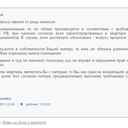
ья.
роса зависит от ряда нюансов:
муниципальная, то ее обмен производится в соответствии с требова
 РФ, при наличии согласия всех зарегистрированных в квартир
ипалитета). В случае, если достигнуто обосновано - вопрос придетс
аходится в собственности Вашей матери, то мать не обязана размени
 Вам отдельное жилое помещение.
щение в суд не поможет, поскольку суд не вправе в нарушение прав 
ос.
ами квартиры являетесь Вы с матерью, то Вы, как один из владельцев 
 долю без согласия матери, предварительно выполнив требования ст
еньевна
025 11:40
рейтинг: 9.5/10
у
,
Право на долю в квартире