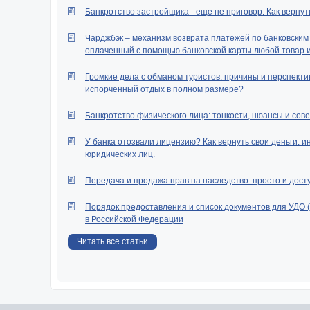
Банкротство застройщика - еще не приговор. Как вернут
Чарджбэк – механизм возврата платежей по банковским к
оплаченный с помощью банковской карты любой товар ил
Громкие дела с обманом туристов: причины и перспектив
испорченный отдых в полном размере?
Банкротство физического лица: тонкости, нюансы и сове
У банка отозвали лицензию? Как вернуть свои деньги: и
юридических лиц.
Передача и продажа прав на наследство: просто и дост
Порядок предоставления и список документов для УДО 
в Российской Федерации
Читать все статьи