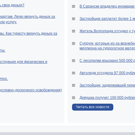
ь свои деньги?
В Саранске владелец иномарки 
артам. Легко вернуть деньги за
Застройщик заплатит более 1 
и услугу.
Житель Волгограда отсудил у т
ы. Как туристу вернуть деньги за
Супруги, которые из-за врачебн
миллиона на суррогатное мате
ты.
С лесопилки взыскано 500 000 
нструкция для физических и
Автоледи отсудила 97 000 рубле
упно.
Застройщик, задержавший перед
(условно-досрочного освобождения)
Девушка получит 100 000 рубле
Читать все новости