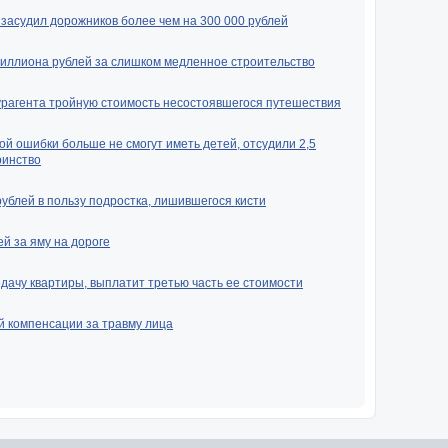
засудил дорожников более чем на 300 000 рублей
миллиона рублей за слишком медленное строительство
урагента тройную стоимость несостоявшегося путешествия
ой ошибки больше не смогут иметь детей, отсудили 2,5
ринство
рублей в пользу подростка, лишившегося кисти
й за яму на дороге
ачу квартиры, выплатит третью часть ее стоимости
й компенсации за травму лица