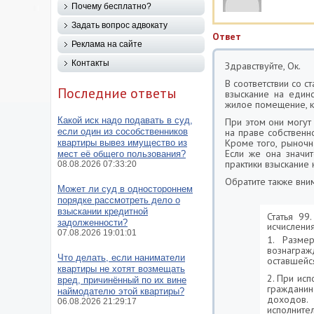
Почему бесплатно?
Задать вопрос адвокату
Ответ
Реклама на сайте
Контакты
Здравствуйте, Ок.
В соответствии со 
Последние ответы
взыскание на един
жилое помещение, к
Какой иск надо подавать в суд,
При этом они могут
если один из сособственников
на праве собственн
Кроме того, рыночн
квартиры вывез имущество из
Если же она значи
мест её общего пользования?
практики взыскание
08.08.2026 07:33:20
Обратите также вни
Может ли суд в одностороннем
порядке рассмотреть дело о
взыскании кредитной
Статья 99
задолженности?
исчислени
07.08.2026 19:01:01
1. Разме
вознаграж
Что делать, если наниматели
оставшейс
квартиры не хотят возмещать
2. При ис
вред, причинённый по их вине
граждани
наймодателю этой квартиры?
доходов.
06.08.2026 21:29:17
исполните