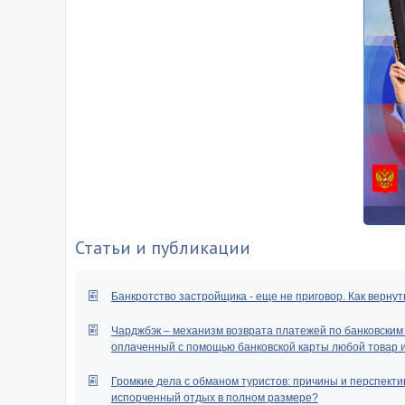
Статьи и публикации
Банкротство застройщика - еще не приговор. Как вернут
Чарджбэк – механизм возврата платежей по банковским к
оплаченный с помощью банковской карты любой товар ил
Громкие дела с обманом туристов: причины и перспектив
испорченный отдых в полном размере?