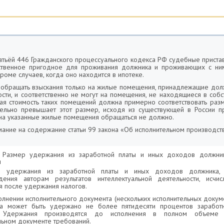
статьёй 446 Гражданского процессуального кодекса РФ судебные пристав
ственное пригодное для проживания должника и проживающих с ни
роме случаев, когда оно находится в ипотеке.
 обращать взыскания только на жилые помещения, принадлежащие долж
ости, и соответственно не могут на помещения, не находящиеся в собс
ая стоимость таких помещений должна примерно соответствовать раз
тельно превышает этот размер, исходя из существующей в России п
 на указанные жилые помещения обращаться не должно.
мание на содержание статьи 99 закона «Об исполнительном производств
. Размер удержания из заработной платы и иных доходов должни
я
р удержания из заработной платы и иных доходов должника,
дения авторам результатов интеллектуальной деятельности, исчи
я после удержания налогов.
полнении исполнительного документа (нескольких исполнительных докум
на может быть удержано не более пятидесяти процентов заработ
 Удержания производятся до исполнения в полном объеме
льном документе требований.