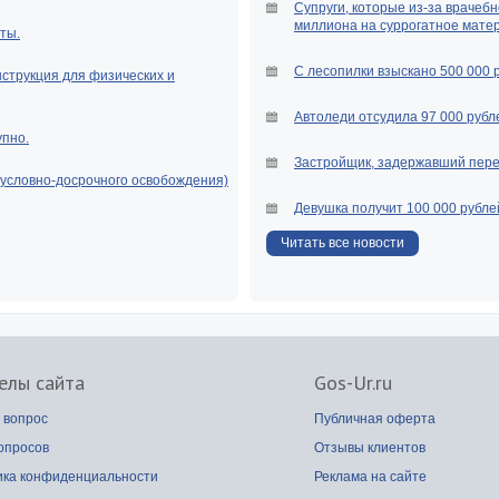
Супруги, которые из-за врачебн
миллиона на суррогатное мате
ты.
С лесопилки взыскано 500 000 
нструкция для физических и
Автоледи отсудила 97 000 рубле
упно.
Застройщик, задержавший перед
(условно-досрочного освобождения)
Девушка получит 100 000 рубле
Читать все новости
елы сайта
Gos-Ur.ru
 вопрос
Публичная оферта
опросов
Отзывы клиентов
ика конфиденциальности
Реклама на сайте