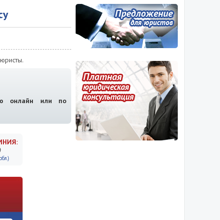
су
юристы.
ию онлайн или по
ИНИЯ:
9
бл.)