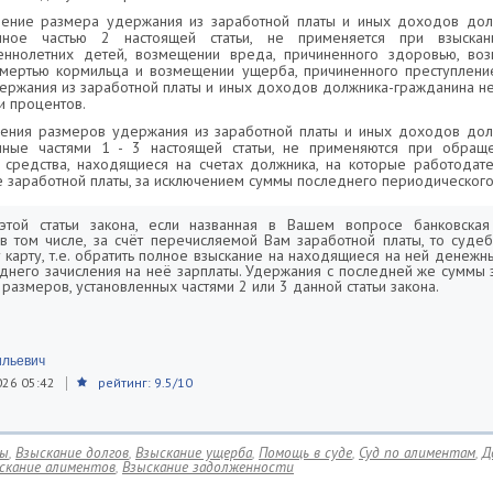
чение размера удержания из заработной платы и иных доходов дол
енное частью 2 настоящей статьи, не применяется при взыска
ннолетних детей, возмещении вреда, причиненного здоровью, во
смертью кормильца и возмещении ущерба, причиненного преступление
ержания из заработной платы и иных доходов должника-гражданина н
и процентов.
чения размеров удержания из заработной платы и иных доходов дол
нные частями 1 - 3 настоящей статьи, не применяются при обращ
средства, находящиеся на счетах должника, на которые работодат
е заработной платы, за исключением суммы последнего периодического
этой статьи закона, если названная в Вашем вопросе банковская
 в том числе, за счёт перечисляемой Вам заработной платы, то суде
у карту, т.е. обратить полное взыскание на находящиеся на ней денежн
днего зачисления на неё зарплаты. Удержания с последней же суммы 
размеров, установленных частями 2 или 3 данной статьи закона.
льевич
026 05:42
рейтинг: 9.5/10
вы
,
Взыскание долгов
,
Взыскание ущерба
,
Помощь в суде
,
Суд по алиментам
,
Д
скание алиментов
,
Взыскание задолженности