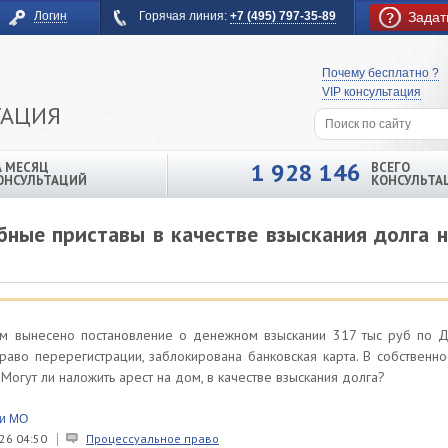
Логин
Горячая линия:
+7 (495) 797-35-89
Задат
Почему бесплатно ?
VIP консультация
ТАЦИЯ
1 928 146
А МЕСЯЦ
ВСЕГО
ОНСУЛЬТАЦИЙ
КОНСУЛЬТА
бные приставы в качестве взыскания долга 
м вынесено постановление о денежном взыскании 317 тыс руб по 
раво перерегистрации, заблокирована банковская карта. В собственно
Могут ли наложить арест на дом, в качестве взыскания долга?
 и МО
26 04:50
Процессуальное право