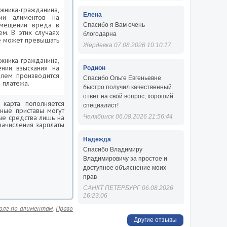
жника-гражданина,
Елена
нии алиментов на
змещении вреда в
Спасибо я Вам очень
м. В этих случаях
блогодарна
е может превышать
Жердевка 07.08.2026 10:10:17
жника-гражданина,
ении взыскания на
Родион
елем производится
Спасибо Ольге Евгеньевне
 платежа.
быстро получил качественный
ответ на свой вопрос, хороший
 карта пополняется
специалист!
бные приставы могут
ые средства лишь на
Челябинск 06.08.2026 21:56:44
зачисления зарплаты
Надежда
Спасибо Владимиру
Владимировичу за простое и
доступное объяснение моих
прав
САНКТ ПЕТЕРБУРГ 06.08.2026
16:23:06
олг по алиментам
,
Право
Другие отзывы