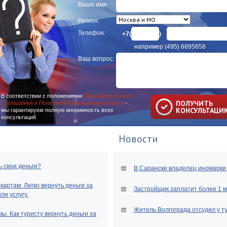
Ваше имя:
Регион:
Телефон:
+7(
)
например (495) 6895658
Ваш вопрос:
В соответствии с положениями
Пользовательского
ПОЛУЧИТЬ
Соглашения и Политикой Конфиденциальности
-
КОНСУЛЬТАЦИ
мы гарантируем полную анонимность всех
консультаций
Новости
ь свои деньги?
В Саранске владелец иномарки 
артам. Легко вернуть деньги за
Застройщик заплатит более 1 
и услугу.
Житель Волгограда отсудил у т
ы. Как туристу вернуть деньги за