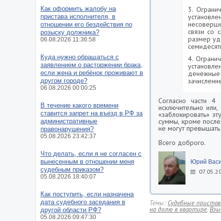
Как оформить жалобу на
3. Ограни
установл
пристава исполнителя, в
несоверше
отношении его бездействия по
связи со 
розыску должника?
размер уд
06.08.2026 11:36:58
семидесят
Куда нужно обращаться с
4. Ограни
заявлением о расторжении брака,
установле
если жена и ребёнок проживают в
денежные 
зачислени
другом городе?
06.08.2026 00:00:25
Согласно части 4 
В течение какого времени
исключительно или,
ставится запрет на въезд в РФ за
«заблокировать» эт
суммы, кроме после
административные
не могут превышать 
правонарушения?
05.08.2026 23:42:37
Всего доброго.
Что делать, если я не согласен с
вынесенным в отношении меня
Юрий Васи
судебным приказом?
07.05.2
05.08.2026 18:40:07
Как поступить, если назначена
дата судебного заседания в
Темы:
Судебные приста
на долю в квартире
,
Взы
другой области РФ?
05.08.2026 09:47:30