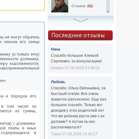
Отзывов:
212
Алексей Сергеевич
Консультаций:
763
Последние отзывы
ы не могут обратить
м членов его семьи
Отзывов:
47
Нина
нику (и только ему)
Спасибо большое Алексей
твенности должника.
Сергеевич, за консультацию!
меру задолженности.
равоприменительной
Ижевск 07.08.2026 23:49:01
е»:
Любовь
Спасибо, Ольга Евгеньевна, за
быстрый отклик. Все очень
ка и порядок его
грамотно разъяснено. Еще раз
большое спасибо. Только вот
 в том числе из
сляется из суммы,
доходов у этих родителей нет.
Что же ребенку расти уже с их
долгами? А потом за них
ентов) с должника-
ной платы и иных
расплачиваться?
 содержащихся в
Томск 07.08.2026 15:45:17