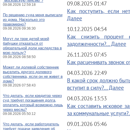
"московскую пенсию"?
09.08.2025 01:47
09.08.2026 12:59:18
Как поступить, если нет
По решению суда меня выписали
Далее
из дома. Насколько это
правомерно?
10.12.2025 04:54
09.08.2026 09:36:30
Как снизить процент 
Могут ли трое детей моей
задолженности?... Далее
бабушки отказаться от
обязательной доли наследства в
мою пользу?
26.11.2025 07:45
09.08.2026 08:58:50
Как расценивать звонок о
Может ли долевой собственник
04.03.2026 22:49
выселить другого долевого
собственника, если он не живет в
В какой срок должно быт
доме?
09.08.2026 07:58:43
вступит в силу?... Далее
Что делать, если кредитор через
04.03.2026 13:53
суд требует погашения долга,
Как составить исковое з
оплатить который возможно лишь
через месяц?
за коммунальные услуги?.
09.08.2026 05:50:12
09.01.2026 05:46
Что делать, если работодатель
требует подачи заявления об