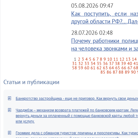
05.08.2026 09:47
Как поступить, если на
другой области РФ?... Да
28.07.2026 02:48
Почему работники полиц
на человека звонками и за
1
2
3
4
5
6
7
8
9
10
11
12
13
14
31
32
33
34
35
36
37
38
39
40
4
58
59
60
61
62
63
64
65
66
67
6
85
86
87
88
89
90
Статьи и публикации
Банкротство застройщика - еще не приговор. Как вернуть свои деньг
Чарджбэк – механизм возврата платежей по банковским картам. Легк
вернуть деньги за оплаченный с помощью банковской карты любой т
или услугу.
Громкие дела с обманом туристов: причины и перспективы. Как тури