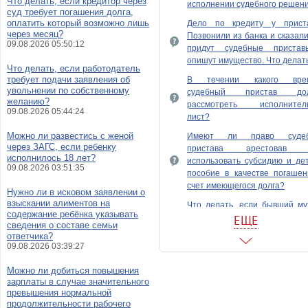
Что делать, если кредитор через
исполнении судебного решен
суд требует погашения долга,
оплатить который возможно лишь
Дело по кредиту у приста
через месяц?
Позвонили из банка и сказали
09.08.2026 05:50:12
придут судебные приста
опишут имущество. Что делат
Что делать, если работодатель
требует подачи заявления об
В течении какого вре
увольнении по собственному
судебный пристав до
желанию?
рассмотреть исполнител
09.08.2026 05:44:24
лист?
Можно ли развестись с женой
Имеют ли право суде
через ЗАГС, если ребенку
пристава арестовав 
исполнилось 18 лет?
использовать субсидию и де
09.08.2026 03:51:35
пособие в качестве погашен
счет имеющегося долга?
Нужно ли в исковом заявлении о
взыскании алиментов на
Что делать, если бывший му
содержание ребёнка указывать
лет не платит алимент
ЕЩЕ
сведения о составе семьи
судебные прист
ответчика?
бездействуют?
09.08.2026 03:39:27
Как воздействовать на суде
Можно ли добиться повышения
приставов, не принимающих 
зарплаты в случае значительного
по взысканию алиментов?
превышения нормальной
продолжительности рабочего
Где писать жалобу на суде