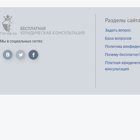
свои обязанности по взыск
алиментов?
Правомерно ли судеб
Разделы сайт
приставы по месту м
БЕСПЛАТНАЯ
жительства отказались при
Задать вопрос
ЮРИДИЧЕСКАЯ КОНСУЛЬТАЦИЯ
выданный мне су
База вопросов
исполнительный лист?
Мы в социальных сетях:
Политика конфиде
Что делать, если должник с
Почему бесплатно
года не платит алименты 
словам судебных приставов о
Платная юридичес
могут найти его?
консультация
Что делать, если суде
пристав-исполнитель око
исполнительное производств
неполном взыскании суммы до
Обязательно ли дело о взыс
задолженности по коммунал
платежам передадут в сл
судебных приставов?
Можно ли пожаловаться н
судебного пристава, 
Районный отдел ССП?