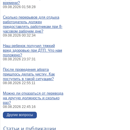
времени?
приставов, чтобы полу
09.08.2026 01:58:28
положительный результат?
Сколько перерывов для отдыха
Что делать, если суде
работодатель должен
пристав не выполняет 
предоставлять работникам при 8-
работу?
часовом рабочем дне?
09.08.2026 00:32:34
Что делать, если суде
пристав-исполнитель снял с 
Наш ребенок получил тяжкий
банковского счёта уже оплач
вред здоровью при ДТП. Что нам
сумму пени?
положено?
08.08.2026 23:37:31
Могу ли написать жало
письмо в суд на суде
После проведения аборта
приставов за невыполн
пришлось делать чистку. Как
служебных обязанностей?
поступить в такой ситуации?
08.08.2026 22:55:11
Что делать, если по сл
судебных приставов 
Можно ли отказаться от перевода
перечисляют мне деньги, од
на другую должность и сколько
эти деньги ко мне не поступаю
раз?
08.08.2026 22:45:16
Кому жаловаться на бездейс
судебного пристава?
Другие вопросы
Как оформить жалобу-заявл
на судебного приста
Статьи и публикации