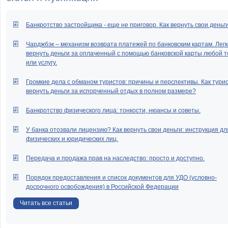
исполнителя прокурору?
Как можно обжалов
Банкротство застройщика - еще не приговор. Как вернуть свои деньг
бездействие судебных прист
исполнителей?
Чарджбэк – механизм возврата платежей по банковским картам. Легк
Как можно воздействоват
вернуть деньги за оплаченный с помощью банковской карты любой т
судебных приставов,
или услугу.
предпринимающих действи
исполнению решения суда?
Громкие дела с обманом туристов: причины и перспективы. Как тури
Как можно воздействоват
вернуть деньги за испорченный отдых в полном размере?
судебного пристава, сли
медленно ведущ
Банкротство физического лица: тонкости, нюансы и советы.
исполнительное производств
У банка отозвали лицензию? Как вернуть свои деньги: инструкция дл
Могу ли я подать в прокура
физических и юридических лиц.
или в суд на судебных прист
не принимающих мер
Передача и продажа прав на наследство: просто и доступно.
взысканию алиментов?
Что делать, если суде
Порядок предоставления и список документов для УДО (условно-
приставы не приним
досрочного освобождения) в Российской Федерации
необходимых мер по взыск
алиментов?
Читать все статьи
Что делать, если суде
пристав-исполнитель нару