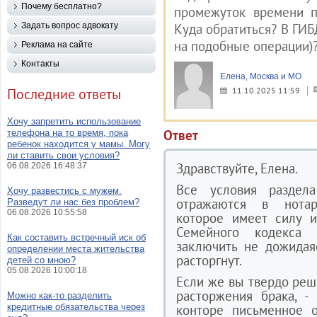
Почему бесплатно?
промежуток времени п
Задать вопрос адвокату
Куда обратиться? В ГИБ
на подобные операции)
Реклама на сайте
Контакты
Елена, Москва и МО
Последние ответы
11.10.2025 11:59
Хочу запретить использование
Ответ
телефона на то время, пока
ребенок находится у мамы. Могу
ли ставить свои условия?
Здравствуйте, Елена.
06.08.2026 16:48:37
Все условия раздел
Хочу развестись с мужем.
отражаются в нотар
Разведут ли нас без проблем?
06.08.2026 10:55:58
которое имеет силу и
Семейного кодекса 
Как составить встречный иск об
заключить не дожидая
определении места жительства
расторгнут.
детей со мною?
05.08.2026 10:00:18
Если же вы твердо реш
расторжения брака, -
Можно как-то разделить
кредитные обязательства через
конторе письменное о