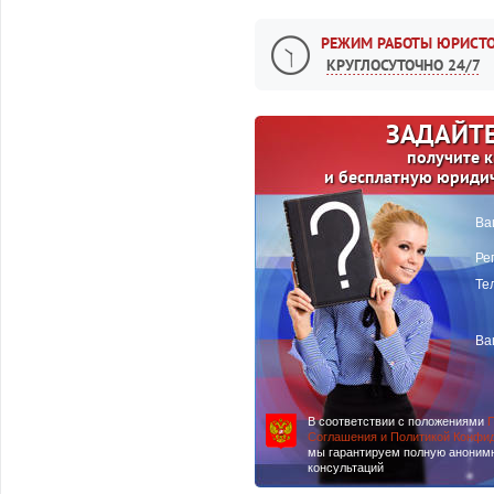
РЕЖИМ РАБОТЫ ЮРИСТО
КРУГЛОСУТОЧНО 24/7
ЗАДАЙТЕ
получите 
и бесплатную юриди
Ва
Ре
Те
Ва
В соответствии с положениями
П
Соглашения и Политикой Конфи
мы гарантируем полную аноним
консультаций