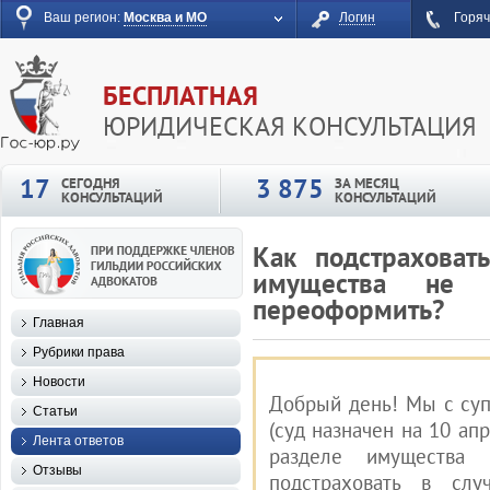
Ваш регион:
Москва и МО
Логин
Горяч
БЕСПЛАТНАЯ
ЮРИДИЧЕСКАЯ КОНСУЛЬТАЦИЯ
17
3 875
СЕГОДНЯ
ЗА МЕСЯЦ
КОНСУЛЬТАЦИЙ
КОНСУЛЬТАЦИЙ
Как подстраховат
имущества не 
переоформить?
Главная
Рубрики права
Новости
Добрый день! Мы с суп
Статьи
(суд назначен на 10 ап
Лента ответов
разделе имущества
Отзывы
подстраховать в слу