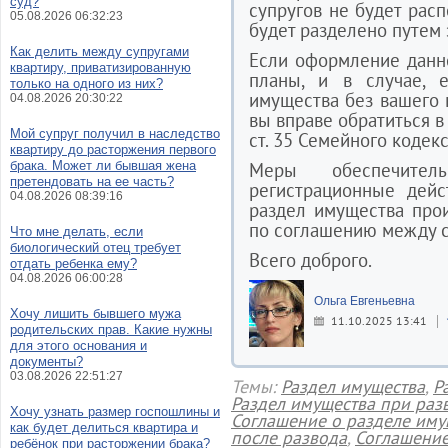
суд?
супругов не будет рас
05.08.2026 06:32:23
будет разделено путем
Как делить между супругами
Если оформление данно
квартиру, приватизированную
планы, и в случае, 
только на одного из них?
имущества без вашего н
04.08.2026 20:30:22
вы вправе обратиться в
Мой супруг получил в наследство
ст. 35 Семейного кодек
квартиру до расторжения первого
брака. Может ли бывшая жена
Меры обеспечител
претендовать на ее часть?
регистрационные дейс
04.08.2026 08:39:16
раздел имущества прои
по соглашению между с
Что мне делать, если
биологический отец требует
Всего доброго.
отдать ребенка ему?
04.08.2026 06:00:28
Ольга Евгеньевна
Хочу лишить бывшего мужа
11.10.2025 13:41
родительских прав. Какие нужны
для этого основания и
документы?
03.08.2026 22:51:27
Темы:
Раздел имущества
,
Р
Раздел имущества при раз
Хочу узнать размер госпошлины и
Соглашение о разделе иму
как будет делиться квартира и
после развода
,
Соглашение
ребёнок при расторжении брака?