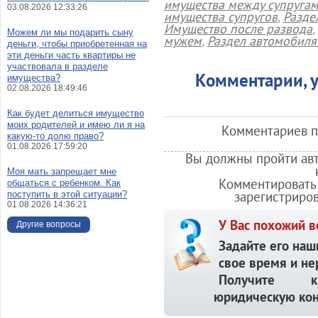
имущества между супруга
03.08.2026 12:33:26
имущества супругов
,
Разде
Имущество после развода
,
Можем ли мы подарить сыну
мужем
,
Раздел автомобиля
деньги, чтобы приобретенная на
эти деньги часть квартиры не
участвовала в разделе
Комментарии, у
имущества?
02.08.2026 18:49:46
Как будет делиться имущество
моих родителей и имею ли я на
Комментариев по
какую-то долю право?
01.08.2026 17:59:20
Вы должны пройти авт
Моя мать запрещает мне
Комментировать 
общаться с ребенком. Как
зарегистриро
поступить в этой ситуации?
01.08.2026 14:36:21
У Вас похожий в
Другие вопросы
Задайте его наш
свое время и не
Получите кв
юридическую кон