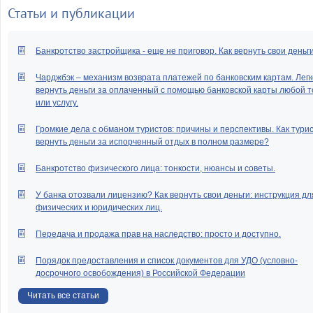
Статьи и публикации
Банкротство застройщика - еще не приговор. Как вернуть свои деньг
Чарджбэк – механизм возврата платежей по банковским картам. Легк
вернуть деньги за оплаченный с помощью банковской карты любой т
или услугу.
Громкие дела с обманом туристов: причины и перспективы. Как тури
вернуть деньги за испорченный отдых в полном размере?
Банкротство физического лица: тонкости, нюансы и советы.
У банка отозвали лицензию? Как вернуть свои деньги: инструкция дл
физических и юридических лиц.
Передача и продажа прав на наследство: просто и доступно.
Порядок предоставления и список документов для УДО (условно-
досрочного освобождения) в Российской Федерации
Читать все статьи