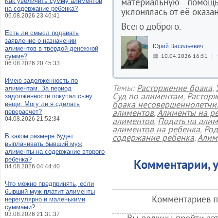
материальную помощ
Как увеличить сумму алиментов
на содержание ребенка?
уклонялась от её оказан
06.08.2026 23:46:41
Всего доброго.
Есть ли смысл подавать
заявление о назначении
Юрий Васильевич
алиментов в твердой денежной
10.04.2026 16:51
сумме?
06.08.2026 20:45:33
Имею задолженность по
Темы:
Расторжение брака
,
алиментам. За период
Суд по алиментам
,
Расторж
задолженности покупал сыну
брака несовершеннолетни
вещи. Могу ли я сделать
алиментов
,
Алименты на р
перерасчет?
04.08.2026 21:52:34
алиментов
,
Подать на али
алиментов на ребенка
,
Род
содержание ребенка
,
Алим
В каком размере будет
выплачивать бывший муж
алименты на содержание второго
ребенка?
Комментарии, у
04.08.2026 04:44:40
Что можно предпринять, если
бывший муж платит алименты
Комментариев по
нерегулярно и маленькими
суммами?
03.08.2026 21:31:37