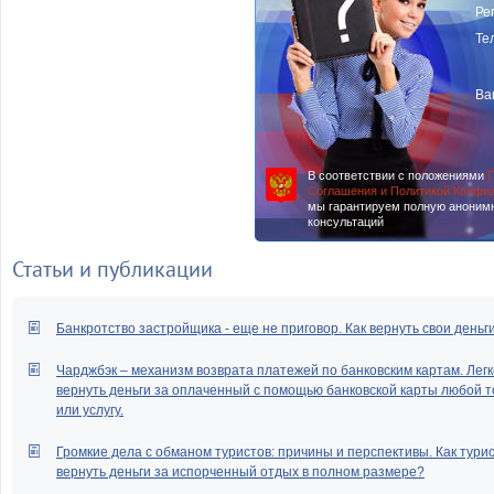
Ре
Те
Ва
В соответствии с положениями
П
Соглашения и Политикой Конфи
мы гарантируем полную аноним
консультаций
Статьи и публикации
Банкротство застройщика - еще не приговор. Как вернуть свои деньг
Чарджбэк – механизм возврата платежей по банковским картам. Легк
вернуть деньги за оплаченный с помощью банковской карты любой т
или услугу.
Громкие дела с обманом туристов: причины и перспективы. Как тури
вернуть деньги за испорченный отдых в полном размере?