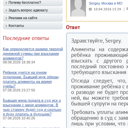
Почему бесплатно?
Sergey, Москва и МО
10.04.2026 15:29
Задать вопрос адвокату
Реклама на сайте
Контакты
Ответ
Последние ответы
Здравствуйте, Sergey.
Алименты на содержа
Как определяется размер твердой
денежной суммы при взыскании
ребёнка проживающи
алиментов?
взыскать с другого 
08.08.2026 18:38:34
последний постоянно 
требующего взыскания 
Ребенок учится на очном
отделении. Бывший муж обязан
Отсюда следует, что
платить алименты на время
проживание ребёнка с 
учёбы?
07.08.2026 23:27:50
о разводе не будет пр
ней, вы можете требов
Бывшая жена подала в суд иск о
бывшей супруги на пер
взыскании с меня алиментов. В
чью сторону будет суд и сколько
Требовать уплаты алим
я буду платить в будущем?
обращению в суд с зая
07.08.2026 10:40:26
лишь при условии, что