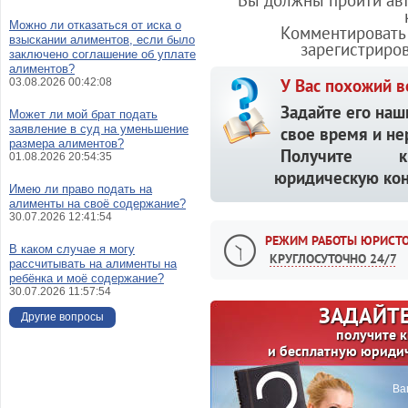
Вы должны пройти авт
Можно ли отказаться от иска о
Комментировать 
взыскании алиментов, если было
зарегистриро
заключено соглашение об уплате
алиментов?
У Вас похожий в
03.08.2026 00:42:08
Задайте его наш
Может ли мой брат подать
заявление в суд на уменьшение
свое время и не
размера алиментов?
Получите кв
01.08.2026 20:54:35
юридическую кон
Имею ли право подать на
алименты на своё содержание?
30.07.2026 12:41:54
РЕЖИМ РАБОТЫ ЮРИСТО
В каком случае я могу
КРУГЛОСУТОЧНО 24/7
рассчитывать на алименты на
ребёнка и моё содержание?
30.07.2026 11:57:54
ЗАДАЙТЕ
Другие вопросы
получите 
и бесплатную юриди
Ва