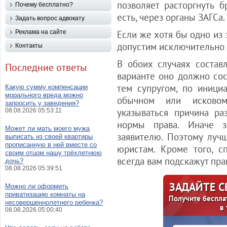
позволяет расторгнуть б
Почему бесплатно?
есть, через органы ЗАГСа.
Задать вопрос адвокату
Реклама на сайте
Если же хотя бы одно из 
допустим исключительно 
Контакты
В обоих случаях состав
Последние ответы
варианте оно должно сос
тем супругом, по инициа
Какую сумму компенсации
морального вреда можно
обычном или исковом
запросить у заведения?
указываться причина ра
08.08.2026 05:53:11
нормы права. Иначе з
Может ли мать моего мужа
заявителю. Поэтому лучш
выписать из своей квартиры
прописанную в ней вместе со
юристам. Кроме того, 
своим отцом нашу трёхлетнюю
всегда вам подскажут пра
дочь?
08.08.2026 05:39:51
ЗАДАЙТЕ 
Можно ли оформить
приватизацию комнаты на
Получите беспла
несовершеннолетнего ребенка?
в
08.08.2026 05:00:40