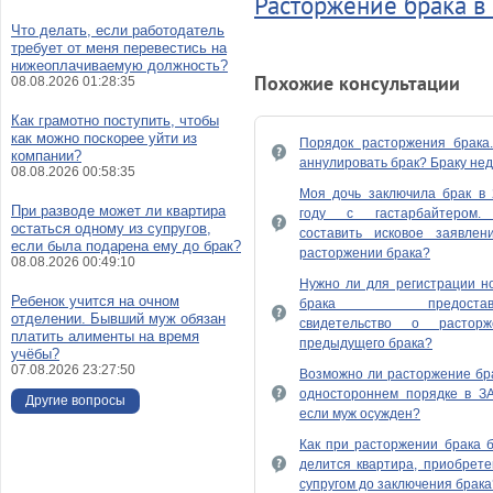
Расторжение брака в
Что делать, если работодатель
требует от меня перевестись на
нижеоплачиваемую должность?
Похожие консультации
08.08.2026 01:28:35
Как грамотно поступить, чтобы
как можно поскорее уйти из
Порядок расторжения брака.
компании?
аннулировать брак? Браку нед
08.08.2026 00:58:35
Моя дочь заключила брак в 
При разводе может ли квартира
году с гастарбайтером.
остаться одному из супругов,
составить исковое заявлен
если была подарена ему до брак?
расторжении брака?
08.08.2026 00:49:10
Нужно ли для регистрации н
Ребенок учится на очном
брака предоставл
отделении. Бывший муж обязан
свидетельство о расторж
платить алименты на время
предыдущего брака?
учёбы?
07.08.2026 23:27:50
Возможно ли расторжение бр
одностороннем порядке в ЗА
Другие вопросы
если муж осужден?
Как при расторжении брака 
делится квартира, приобрет
супругом до заключения брака