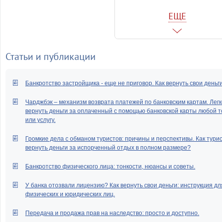
Порядок расторжения брака.
ЕЩЕ
расторгнуть брак с женой?
Какой срок расторжения бра
судебном порядке при обою
согласии?
Статьи и публикации
Если приобретённая во в
брака квартира оплачен
полностью, что происходит 
Банкротство застройщика - еще не приговор. Как вернуть свои деньг
после расторжения этого бра
Чарджбэк – механизм возврата платежей по банковским картам. Легк
Порядок расторжения брака 
вернуть деньги за оплаченный с помощью банковской карты любой т
гражданином РФ и иностра
или услугу.
гражданином, поря
определения места житель
Громкие дела с обманом туристов: причины и перспективы. Как тури
ребенка
вернуть деньги за испорченный отдых в полном размере?
Может ли супруг при растор
брака претендовать на купл
Банкротство физического лица: тонкости, нюансы и советы.
в период брака квартиру?
У банка отозвали лицензию? Как вернуть свои деньги: инструкция дл
Какой перечень документов 
физических и юридических лиц.
собрать для расторжения бр
одностороннем порядке ч
Передача и продажа прав на наследство: просто и доступно.
суд?