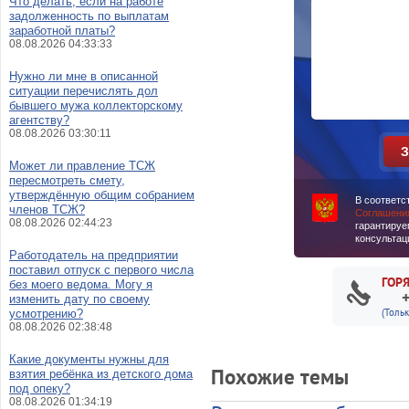
Что делать, если на работе
задолженность по выплатам
заработной платы?
08.08.2026 04:33:33
Нужно ли мне в описанной
ситуации перечислять дол
бывшего мужа коллекторскому
агентству?
08.08.2026 03:30:11
Может ли правление ТСЖ
пересмотреть смету,
утверждённую общим собранием
В соответс
членов ТСЖ?
Соглашени
08.08.2026 02:44:23
гарантируе
консультац
Работодатель на предприятии
поставил отпуск с первого числа
ГОР
без моего ведома. Могу я
изменить дату по своему
(Толь
усмотрению?
08.08.2026 02:38:48
Какие документы нужны для
Похожие темы
взятия ребёнка из детского дома
под опеку?
08.08.2026 01:34:19