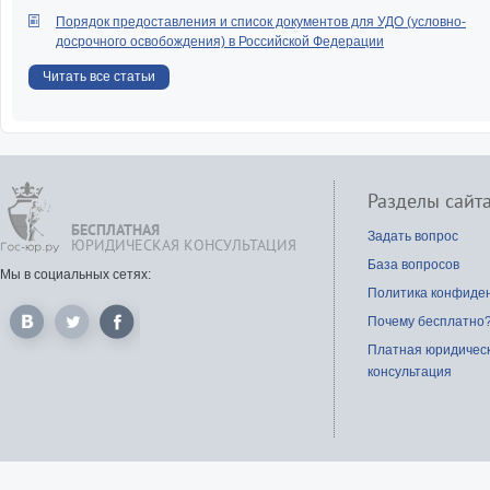
Могу ли я обратиться в
Порядок предоставления и список документов для УДО (условно-
одновременно за расторже
досрочного освобождения) в Российской Федерации
брака и за разделом нажито
период этого брака имуществ
Читать все статьи
Возможно ли расторжение бр
одностороннем порядке, 
один из супругов против?
Перечень документов
расторжения брака в суде
Разделы сайт
порядке
БЕСПЛАТНАЯ
Задать вопрос
Срок расторжения брака.
ЮРИДИЧЕСКАЯ КОНСУЛЬТАЦИЯ
можно подать на развод и сд
База вопросов
Мы в социальных сетях:
это максимально быстро?
Политика конфиде
Обязательно ли в заявлен
Почему бесплатно
расторжении брака указыват
отсутствие спора о раз
Платная юридичес
имущества?
консультация
Хочу расторгнуть брак с супр
Какой порядок действий?
Порядок подачи заявлен
расторжения брака