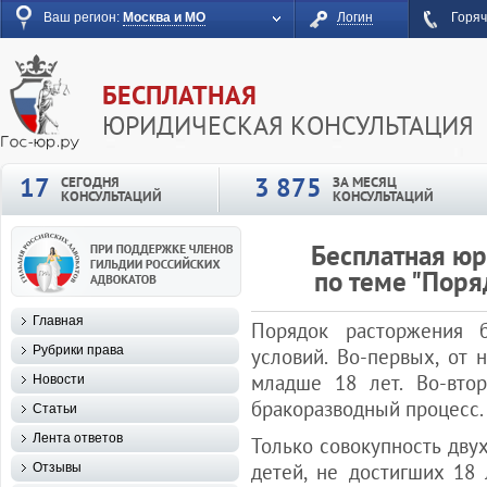
Ваш регион:
Москва и МО
Логин
Горяч
БЕСПЛАТНАЯ
ЮРИДИЧЕСКАЯ КОНСУЛЬТАЦИЯ
17
3 875
СЕГОДНЯ
ЗА МЕСЯЦ
КОНСУЛЬТАЦИЙ
КОНСУЛЬТАЦИЙ
Бесплатная юр
по теме "Поря
Главная
Порядок расторжения 
Рубрики права
условий. Во-первых, от 
младше 18 лет. Во-втор
Новости
бракоразводный процесс.
Статьи
Лента ответов
Только совокупность дву
детей, не достигших 18 
Отзывы