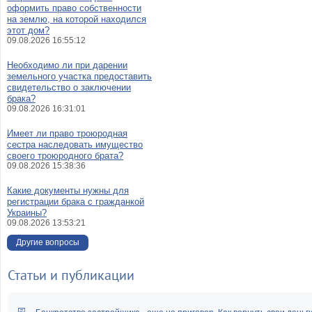
заемщика кредита
оформить право собственности
на землю, на которой находился
Взяла кредит на себя для др
этот дом?
человека. Попросила зак
09.08.2026 16:55:12
кредит - мне отказали. Что 
сделать?
Необходимо ли при дарении
земельного участка предоставить
Переоформление кредит
свидетельство о заключении
договора
брака?
09.08.2026 16:31:01
Что делать, если при проср
внесения платежей по кре
Имеет ли право троюродная
банк требует досрочного воз
сестра наследовать имущество
всей суммы кредита?
своего троюродного брата?
09.08.2026 15:38:36
Насколько один из пун
договора аренды нарушает
Какие документы нужны для
интересы как арендодател
регистрации брака с гражданкой
этому договору?
Украины?
09.08.2026 13:53:21
Взяла кредит гражданскому 
Можно ли как-то доказать, чт
Другие вопросы
не мои кредиты и привлечь 
ответственности?
Статьи и публикации
Можно ли потратить материн
капитал на погашение кредит
кредитов?