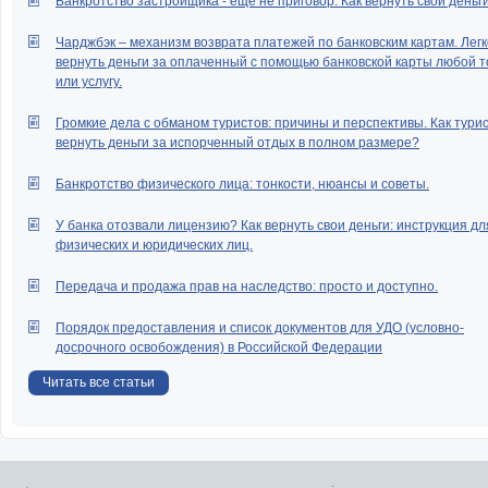
Банкротство застройщика - еще не приговор. Как вернуть свои деньг
Может ли кредитор потребо
Чарджбэк – механизм возврата платежей по банковским картам. Легк
возврата денежных средст
вернуть деньги за оплаченный с помощью банковской карты любой т
кредиту за пределами с
или услугу.
исковой давности?
Кто несет обязательств
Громкие дела с обманом туристов: причины и перспективы. Как тури
кредитному договору
вернуть деньги за испорченный отдых в полном размере?
У меня долги по кредитам
платила два месяца, звоня
Банкротство физического лица: тонкости, нюансы и советы.
банков. Как договоритьс
отсрочке или реструктуризац
У банка отозвали лицензию? Как вернуть свои деньги: инструкция дл
физических и юридических лиц.
Может ли заёмщик отсро
платежи по кредитному дого
Передача и продажа прав на наследство: просто и доступно.
до окончания периода време
неплатёжеспособности?
Порядок предоставления и список документов для УДО (условно-
Вправе ли банк расторг
досрочного освобождения) в Российской Федерации
кредитный договор и потреб
к возврату всю сумму долга,
Читать все статьи
просрочка по нему 2 недели?
Расторжение кредитного дог
по инициативе заемщика
Я взяла кредит в банке 