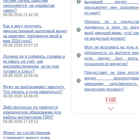
летний лагерь работник
выдавший кредит б
увольняется, не доработав
предъявляет мне задолженн
смену?
по нему?
09.08.2026 21:42:35
Обязана ли я предостав
Как я могу получить
документы в банк по кред
имущественный налоговый вычет
моей умершей мамы, чтоб за
за квартиру, проданную мной в
её кредитный договор?
мае 2014 года?
09.08.2026 20:57:22
Могу ли возложить на дочь и
обязанность по выплате кре
Должна ли я собирать справки и
если кредит был взят
вставать на учёт, как
погашение их кредитов?
малообеспеченная, если дом
готовят к сносу?
Предоставит ли банк ипоте
09.08.2026 18:56:46
кредит военнослужащ
имеющему задолженност
Мужу не выплачивают зарплату.
кредитному договору?
Что делать и куда обратиться?
09.08.2026 18:48:05
Может ли должник во внесуд
ЕЩЕ
порядке добиться от креди
Действительно ли требуется
уменьшения общей су
юридическое образование для
платежей по кредитн
работы инспектором ПДН?
договору?
09.08.2026 17:29:12
Возможность расторж
Может ли сособственник
договора страхования ж
сгоревшего жилого дома