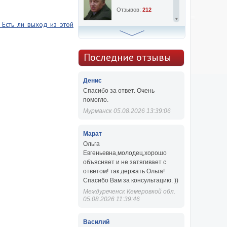
Отзывов:
212
 Есть ли выход из этой
Алексей Сергеевич
Консультаций:
763
Последние отзывы
Отзывов:
47
Денис
Спасибо за ответ. Очень
помогло.
Мурманск 05.08.2026 13:39:06
Марат
Ольга
Евгеньевна,молодец,хорошо
объясняет и не затягивает с
ответом! так держать Ольга!
Спасибо Вам за консультацию. ))
Междуреченск Кемеровкой обл.
05.08.2026 11:39:46
Василий