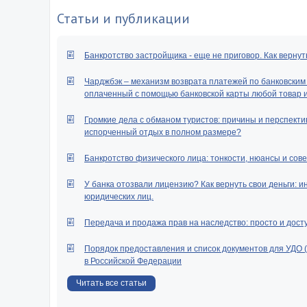
Статьи и публикации
Банкротство застройщика - еще не приговор. Как вернут
Чарджбэк – механизм возврата платежей по банковским к
оплаченный с помощью банковской карты любой товар ил
Громкие дела с обманом туристов: причины и перспектив
испорченный отдых в полном размере?
Банкротство физического лица: тонкости, нюансы и сове
У банка отозвали лицензию? Как вернуть свои деньги: и
юридических лиц.
Передача и продажа прав на наследство: просто и дост
Порядок предоставления и список документов для УДО 
в Российской Федерации
Читать все статьи