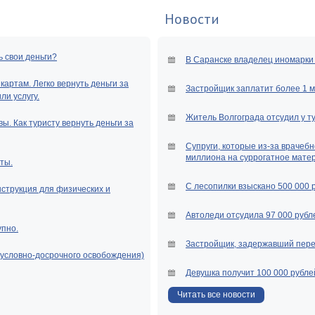
Новости
ь свои деньги?
В Саранске владелец иномарки 
артам. Легко вернуть деньги за
Застройщик заплатит более 1 
и услугу.
Житель Волгограда отсудил у т
ы. Как туристу вернуть деньги за
Супруги, которые из-за врачебн
миллиона на суррогатное мате
ты.
С лесопилки взыскано 500 000 
нструкция для физических и
Автоледи отсудила 97 000 рубле
упно.
Застройщик, задержавший перед
(условно-досрочного освобождения)
Девушка получит 100 000 рубле
Читать все новости