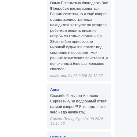
Ольга Евгеньевна благодарю Вас
!Попробую воспользоваться
Вашим советом,но я ещё вопрос
с задолженностью когда
находился в отпуске по уходу за
ребёнком решить никак не
могу.Было только слушание,а
23сентября приговор,но
мировой судья всё ставит под
сомнение и проверяет мои
ранние отчисления приставам ,в
пенсионный.Ещё раз Большое
спасибо!
владимир 04.08.2026 20:18:37
Анна
Спасибо большое Алексею
Сергеевичу за подробный ответ
на мой вопрос!!! Я теперь знаю с
чего надо начинать)
Санкт-Петербург 04.08.2026
13:15:00