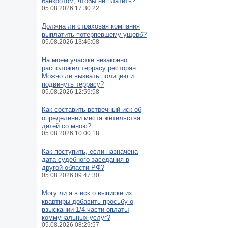
банкротом, чтобы не платить?
05.08.2026 17:30:22
Должна ли страховая компания
выплатить потерпевшему ущерб?
05.08.2026 13:46:08
На моем участке незаконно
расположил террасу ресторан.
Можно ли вызвать полицию и
подвинуть террасу?
05.08.2026 12:59:58
Как составить встречный иск об
определении места жительства
детей со мною?
05.08.2026 10:00:18
Как поступить, если назначена
дата судебного заседания в
другой области РФ?
05.08.2026 09:47:30
Могу ли я в иск о выписке из
квартиры добавить просьбу о
взыскании 1/4 части оплаты
коммунальных услуг?
05.08.2026 08:29:57