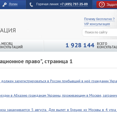
Логин
Горячая линия:
+7 (495) 797-35-89
Задат
Почему бесплатно ?
VIP консультация
ТАЦИЯ
1 928 144
А МЕСЯЦ
ВСЕГО
ОНСУЛЬТАЦИЙ
КОНСУЛЬТА
ационное право", страница 1
а должен зарегистрироваться в России прибывший в неё гражданин Укра
здки в Абхазию гражданам Украины, проживающим в Москве, загранич
за заканчивается 5 августа. Для вылет в Грецию из Москвы в 4 утра 5