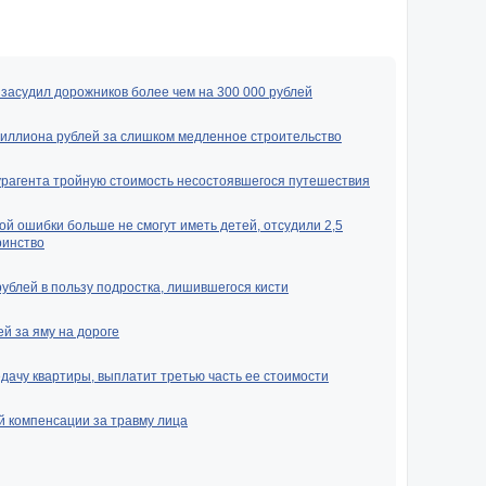
засудил дорожников более чем на 300 000 рублей
миллиона рублей за слишком медленное строительство
урагента тройную стоимость несостоявшегося путешествия
ой ошибки больше не смогут иметь детей, отсудили 2,5
ринство
рублей в пользу подростка, лишившегося кисти
й за яму на дороге
ачу квартиры, выплатит третью часть ее стоимости
й компенсации за травму лица