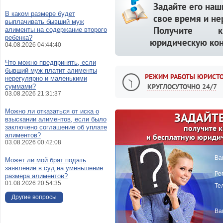
Задайте его наш
В каком размере будет
свое время и не
выплачивать бывший муж
Получите кв
алименты на содержание второго
ребенка?
юридическую кон
04.08.2026 04:44:40
Что можно предпринять, если
бывший муж платит алименты
РЕЖИМ РАБОТЫ ЮРИСТО
нерегулярно и маленькими
КРУГЛОСУТОЧНО 24/7
суммами?
03.08.2026 21:31:37
Можно ли отказаться от иска о
ЗАДАЙТЕ
взыскании алиментов, если было
получите 
заключено соглашение об уплате
алиментов?
и бесплатную юриди
03.08.2026 00:42:08
Ва
Может ли мой брат подать
заявление в суд на уменьшение
Ре
размера алиментов?
01.08.2026 20:54:35
Те
Другие вопросы
Ва