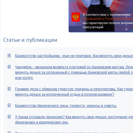
В соответствии с положениями
П
Соглашения и Политикой Конфи
мы гарантируем полную аноним
консультаций
Статьи и публикации
Банкротство застройщика - еще не приговор. Как вернуть свои деньг
Чарджбэк – механизм возврата платежей по банковским картам. Легк
вернуть деньги за оплаченный с помощью банковской карты любой т
или услугу.
Громкие дела с обманом туристов: причины и перспективы. Как тури
вернуть деньги за испорченный отдых в полном размере?
Банкротство физического лица: тонкости, нюансы и советы.
У банка отозвали лицензию? Как вернуть свои деньги: инструкция дл
физических и юридических лиц.