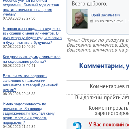
Ребенок учится на очном
Всего доброго.
отделении. Бывший муж обязан
платить алименты на время
учёбы?
Юрий Васильевич
07.08.2026 23:27:50
09.09.2025 17:52
Бывшая жена подала в суд иск о
взыскании с меня алиментов. В
чью сторону будет суд и сколько
Темы:
Отпуск по уходу за 
я буду платить в будущем?
Взыскание алиментов
,
Док
07.08.2026 10:40:26
Взыскание алиментов на р
Как увеличить сумму алиментов
на содержание ребенка?
Комментарии, у
06.08.2026 23:46:41
Есть ли смысл подавать
заявление о назначении
Комментариев по
алиментов в твердой денежной
сумме?
06.08.2026 20:45:33
Вы должны пройти авт
Имею задолженность по
Комментировать 
алиментам. За период
зарегистриро
задолженности покупал сыну
вещи. Могу ли я сделать
перерасчет?
У Вас похожий в
04.08.2026 21:52:34