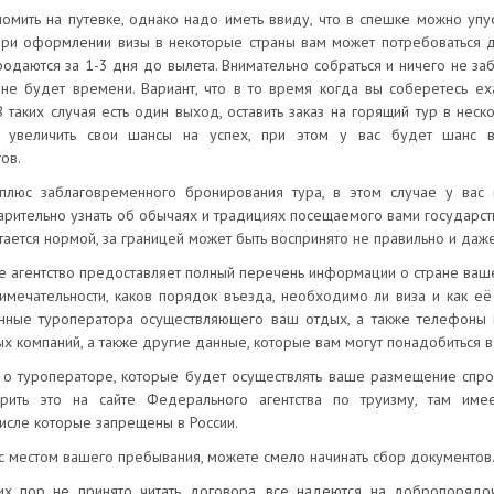
номить на путевке, однако надо иметь ввиду, что в спешке можно упу
при оформлении визы в некоторые страны вам может потребоваться д
родаются за 1-3 дня до вылета. Внимательно собраться и ничего не заб
не будет времени. Вариант, что в то время когда вы соберетесь ех
таких случая есть один выход, оставить заказ на горящий тур в неско
увеличить свои шансы на успех, при этом у вас будет шанс в
ов.
плюс заблаговременного бронирования тура, в этом случае у вас 
рительно узнать об обычаях и традициях посещаемого вами государства
итается нормой, за границей может быть воспринято не правильно и даж
 агентство предоставляет полный перечень информации о стране ваше
имечательности, каков порядок въезда, необходимо ли виза и как её
нные туроператора осуществляющего ваш отдых, а также телефоны
х компаний, а также другие данные, которые вам могут понадобиться в
 о туроператоре, которые будет осуществлять ваше размещение спрос
рить это на сайте Федерального агентства по труизму, там име
числе которые запрещены в России.
с местом вашего пребывания, можете смело начинать сбор документов
х пор не принято читать договора, все надеются на добропорядоч