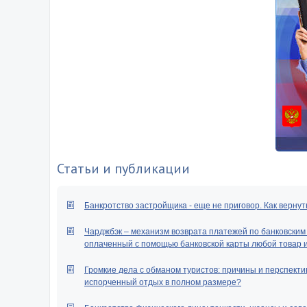
Статьи и публикации
Банкротство застройщика - еще не приговор. Как вернут
Чарджбэк – механизм возврата платежей по банковским к
оплаченный с помощью банковской карты любой товар ил
Громкие дела с обманом туристов: причины и перспектив
испорченный отдых в полном размере?