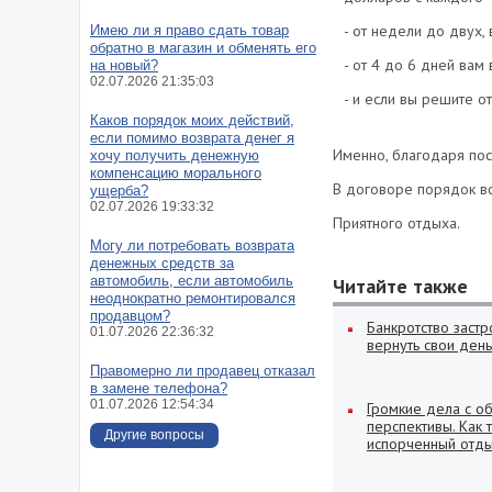
- от недели до двух,
Имею ли я право сдать товар
обратно в магазин и обменять его
- от 4 до 6 дней вам
на новый?
02.07.2026 21:35:03
- и если вы решите от
Каков порядок моих действий,
если помимо возврата денег я
Именно, благодаря пос
хочу получить денежную
компенсацию морального
В договоре порядок во
ущерба?
02.07.2026 19:33:32
Приятного отдыха.
Могу ли потребовать возврата
денежных средств за
автомобиль, если автомобиль
Читайте также
неоднократно ремонтировался
продавцом?
Банкротство застр
01.07.2026 22:36:32
вернуть свои день
Правомерно ли продавец отказал
в замене телефона?
01.07.2026 12:54:34
Громкие дела с об
перспективы. Как 
Другие вопросы
испорченный отды