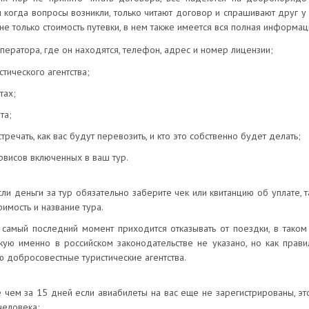
 когда вопросы возникли, только читают договор и спрашивают друг у д
не только стоимость путевки, в нем также имеется вся полная информац
ператора, где он находятся, телефон, адрес и номер лицензии;
стического агентства;
тах;
та;
встречать, как вас будут перевозить, и кто это собственно будет делать;
ервисов включенных в ваш тур.
сли деньги за тур обязательно заберите чек или квитанцию об уплате,
оимость и название тура.
в самый последний момент приходится отказывать от поездки, в так
акую именно в российском законодательстве не указано, но как прав
 добросовестные туристические агентства.
е чем за 15 дней если авиабилеты на вас еще не зарегистрированы, эт
человека;