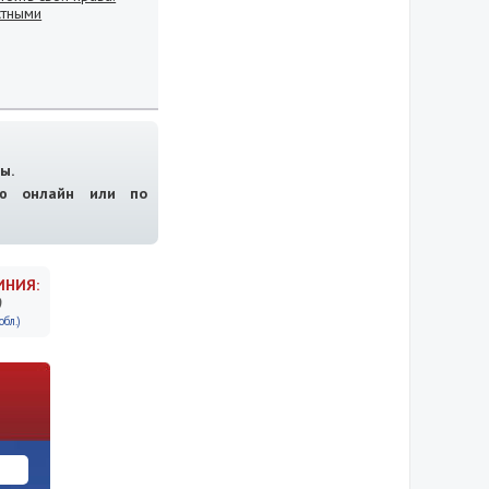
стными
ы.
ию онлайн или по
ИНИЯ:
9
бл.)