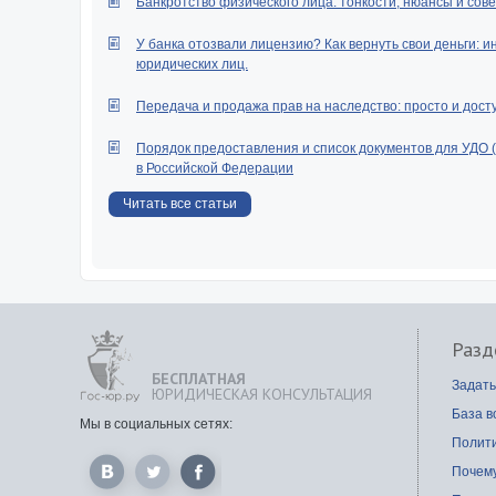
Банкротство физического лица: тонкости, нюансы и сове
У банка отозвали лицензию? Как вернуть свои деньги: и
юридических лиц.
Передача и продажа прав на наследство: просто и дост
Порядок предоставления и список документов для УДО 
в Российской Федерации
Читать все статьи
Разд
БЕСПЛАТНАЯ
Задать
ЮРИДИЧЕСКАЯ КОНСУЛЬТАЦИЯ
База в
Мы в социальных сетях:
Полит
Почем