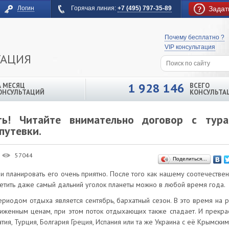
Логин
Горячая линия:
+7 (495) 797-35-89
Задат
Почему бесплатно ?
VIP консультация
ТАЦИЯ
1 928 146
А МЕСЯЦ
ВСЕГО
ОНСУЛЬТАЦИЙ
КОНСУЛЬТА
ь! Читайте внимательно договор с тура
путевки.
57044
Поделиться…
 планировать его очень приятно. После того как нашему соотечествен
етить даже самый дальний уголок планеты можно в любой время года.
иодом отдыха является сентябрь, бархатный сезон. В это время на 
ниженным ценам, при этом поток отдыхающих также спадает. И прекра
атия, Турция, Болгария Греция, Испания или та же Украина с её Крымск