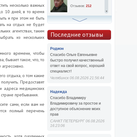
стить несколько важных
Отзывов:
212
о 10 дней, в то время
ыть и при этом не быть
Алексей Сергеевич
ать на отдых не будет
льких агентствах, таким
Консультаций:
763
Последние отзывы
ыбрать из нескольких
Отзывов:
47
Родион
много времени, чтобы
Спасибо Ольге Евгеньевне
, бывает такое, что, то
быстро получил качественный
е агрессивно.
ответ на свой вопрос, хороший
специалист!
го отдыха, о том какие
Челябинск 06.08.2026 21:56:44
 получить. Предоставят
 и адреса медицинских
Надежда
 стране пребывания.
Спасибо Владимиру
Владимировичу за простое и
ите сами, если вам не
доступное объяснение моих
ется полный перечень
прав
САНКТ ПЕТЕРБУРГ 06.08.2026
16:23:06
.
ность, хотя различных