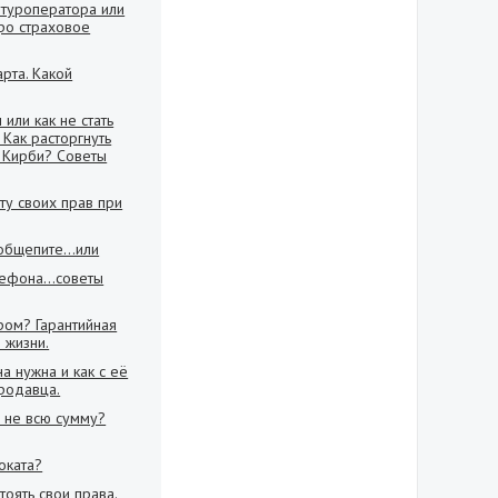
 туроператора или
про страховое
рта. Какой
ли как не стать
 Как расторгнуть
 Кирби? Советы
ту своих прав при
общепите...или
ефона...советы
ром? Гарантийная
 жизни.
а нужна и как с её
родавца.
л не всю сумму?
оката?
тоять свои права.