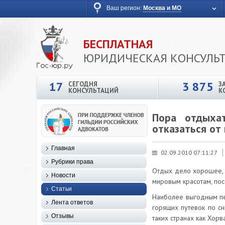
Ваш регион:
Москва и МО
БЕСПЛАТНАЯ
ЮРИДИЧЕСКАЯ КОНСУЛЬ
17
3 875
СЕГОДНЯ
З
КОНСУЛЬТАЦИЙ
К
Пора отдыхат
отказаться от 
Главная
02.09.2010 07:11:27
Рубрики права
Отдых дело хорошее, и
Новости
мировым красотам, пос
Статьи
Наиболее выгодным пер
Лента ответов
горящих путевок по с
Отзывы
таких странах как Хорв