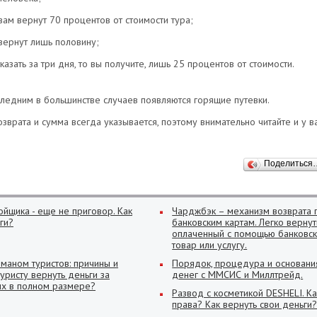
 вам вернут 70 процентов от стоимости тура;
 вернут лишь половину;
казать за три дня, то вы получите, лишь 25 процентов от стоимости.
ледним в большинстве случаев появляются горящие путевки.
зврата и сумма всегда указывается, поэтому внимательно читайте и у в
Поделиться
ойщика - еще не приговор. Как
Чарджбэк – механизм возврата 
ги?
банковским картам. Легко вернут
оплаченный с помощью банковск
товар или услугу.
маном туристов: причины и
Порядок, процедура и основани
туристу вернуть деньги за
денег с ММСИС и Миллтрейд.
х в полном размере?
Развод с косметикой DESHELI. Ка
права? Как вернуть свои деньги