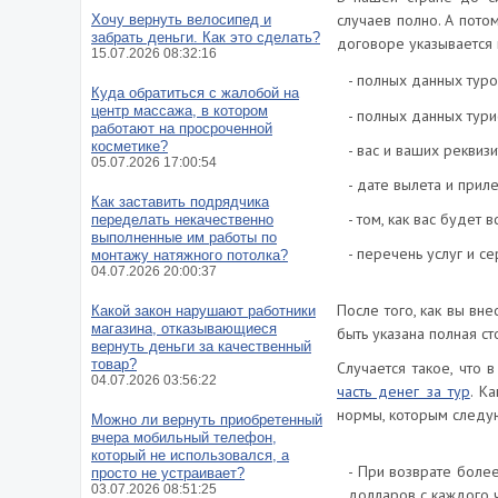
случаев полно. А потом
Хочу вернуть велосипед и
забрать деньги. Как это сделать?
договоре указывается 
15.07.2026 08:32:16
- полных данных туро
Куда обратиться с жалобой на
центр массажа, в котором
- полных данных тури
работают на просроченной
косметике?
- вас и ваших реквизи
05.07.2026 17:00:54
- дате вылета и приле
Как заставить подрядчика
- том, как вас будет 
переделать некачественно
выполненные им работы по
- перечень услуг и с
монтажу натяжного потолка?
04.07.2026 20:00:37
После того, как вы вне
Какой закон нарушают работники
магазина, отказывающиеся
быть указана полная ст
вернуть деньги за качественный
товар?
Случается такое, что 
04.07.2026 03:56:22
часть денег за тур
. К
нормы, которым следую
Можно ли вернуть приобретенный
вчера мобильный телефон,
который не использовался, а
- При возврате боле
просто не устраивает?
03.07.2026 08:51:25
долларов с каждого 