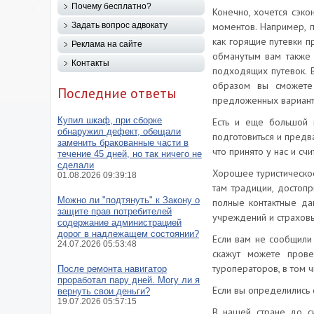
Почему бесплатно?
Конечно, хочется сэко
Задать вопрос адвокату
моментов. Например, 
как горящие путевки п
Реклама на сайте
обманутым вам также 
Контакты
подходящих путевок. В 
образом вы сможете 
Последние ответы
предложенных вариант
Купил шкаф, при сборке
Есть и еще большой 
обнаружил дефект, обещали
подготовиться и предва
заменить бракованные части в
что принято у нас и сч
течение 45 дней, но так ничего не
сделали
Хорошее туристическое
01.08.2026 09:39:18
там традиции, достопр
Можно ли "подтянуть" к Закону о
полные контактные да
защите прав потребителей
учреждений и страховы
содержание администрацией
дорог в надлежащем состоянии?
Если вам не сообщили
24.07.2026 05:53:48
скажут можете прове
туроператоров, в том 
После ремонта навигатор
проработал пару дней. Могу ли я
Если вы определились 
вернуть свои деньги?
19.07.2026 05:57:15
В нашей стране до си