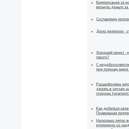
Компенсация за ис
вернуть деньги за
Составляем прете
Дело нелегкое - с
Хороший юрист - 
такого?
С недобросовест
при помощи книги
Расшифровка хитро
делать в случае 
стороны турагентс
Как добиться кач
Правильная претен
Насколько легко в
купленную со ски