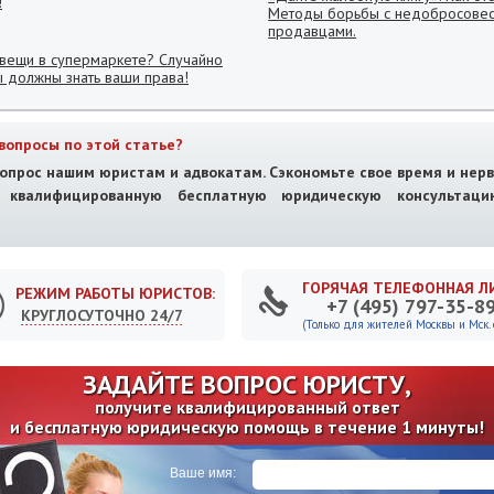
!
Методы борьбы с недобросове
продавцами.
 вещи в супермаркете? Случайно
ы должны знать ваши права!
вопросы по этой статье?
опрос нашим юристам и адвокатам. Сэкономьте свое время и нерв
е квалифицированную бесплатную юридическую консультац
ГОРЯЧАЯ ТЕЛЕФОННАЯ Л
РЕЖИМ РАБОТЫ ЮРИСТОВ:
+7 (495) 797-35-8
КРУГЛОСУТОЧНО 24/7
(Только для жителей Москвы и Мск. о
ЗАДАЙТЕ ВОПРОС ЮРИСТУ,
получите квалифицированный ответ
и бесплатную юридическую помощь в течение 1 минуты!
Ваше имя: