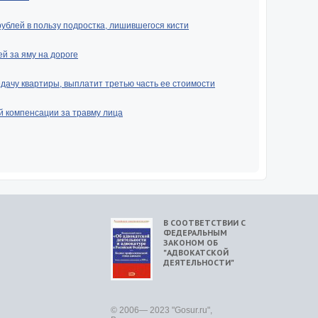
рублей в пользу подростка, лишившегося кисти
й за яму на дороге
ачу квартиры, выплатит третью часть ее стоимости
й компенсации за травму лица
В СООТВЕТСТВИИ С
ФЕДЕРАЛЬНЫМ
ЗАКОНОМ ОБ
"АДВОКАТСКОЙ
ДЕЯТЕЛЬНОСТИ"
© 2006— 2023 "Gosur.ru",