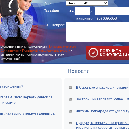
Регион:
Телефон:
+7(
)
например (495) 6895658
Ваш вопрос:
В соответствии с положениями
Пользовательского
ПОЛУЧИТЬ
Соглашения и Политикой Конфиденциальности
-
КОНСУЛЬТАЦИ
мы гарантируем полную анонимность всех
консультаций
Новости
ь свои деньги?
В Саранске владелец иномарки 
артам. Легко вернуть деньги за
Застройщик заплатит более 1 
и услугу.
Житель Волгограда отсудил у т
ы. Как туристу вернуть деньги за
Супруги, которые из-за врачебн
миллиона на суррогатное мате