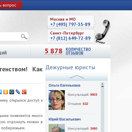
ь вопрос
Москва и МО
+7 (495) 797-35-89
Санкт-Петербург
+7 (812) 649-72-89
5 878
КОЛИЧЕСТВО
ЦИЙ
ОТЗЫВОВ
Дежурные юристы
генством! Как
Ольга Евгеньевна
Консультаций:
9903
нику открылся доступ к
Отзывов:
632
рынке появляется много
Юрий Васильевич
сно отдохнуть можно в
им побережьем.
Консультаций:
3460