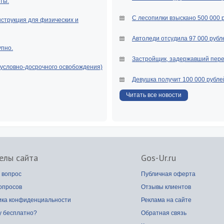
ты.
С лесопилки взыскано 500 000 
нструкция для физических и
Автоледи отсудила 97 000 рубле
упно.
Застройщик, задержавший перед
(условно-досрочного освобождения)
Девушка получит 100 000 рубле
Читать все новости
елы сайта
Gos-Ur.ru
 вопрос
Публичная оферта
опросов
Отзывы клиентов
ика конфиденциальности
Реклама на сайте
у бесплатно?
Обратная связь