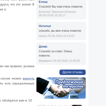
Елена
руга, что это значит. В
Спасибо! Вы нам очень помогли.
ия о:
Бологое Тверская область
06.08.2026 10:28:17
Наталья
спасибо ,вы мне очень помогли
абаза 05.08.2026 20:23:43
Денис
Спасибо за ответ. Очень
помогло.
Мурманск 05.08.2026 13:39:06
 там как правило должна
Другие отзывы
ом случае можно
вернуть
ило есть определенные
о обойдется вам в 10