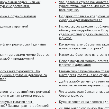
порченный отдых...или как
Что делать в случае банкротства
 тур с недостатками.
турагентства? Жалоба. Иск. Все 
возмещение.
нзию в обувной магазин
Подарок от банка – кредитная ка
сюрприз ждет потребителя?
удиться с врачами!
Пылесосы, создающие проблемы и
обманутым: подробности о Kirby.
сделку купли-продажи пылесоса
юристов.
миф или реальность? Где найти
Как покупателю обеспечить защи
помощи гарантийного срока?
ными торговцами можно бороться
Насколько безопасно питаться в 
 жалоб и предложений
Перед покупкой мобильного тел
юристов и адвокатов
го языка турагентств. Что
Столкнулись с бракованным това
нарушения условий договора со
мастерская, советы на все случаи
тва?
Дайте жалобную книгу - зачем он
помощью наказать нерадивого п
ественного гарантийного ремонта?
Что делать, если банкомат выда
зия и случаи замены товара.
Советы юристов.
ернуть в магазин вещь,
Куда жаловаться на плохого адв
дкой? Защита прав потребителей
«Дайте жалобную книгу». Как отс