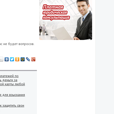
ас не будет вопросов.
…
платежей по
ь деньги за
ой карты любой
я для взыскания
к защитить свои
?