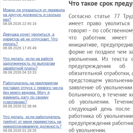
Что такое срок пред
Можно ли отказаться от перевода
на другую должность и сколько
Согласно статье 77 Тру
раз?
имеет право уволиться
08.08.2026 22:45:16
говорят – по собственном
Девушка хочет уволиться, а
что работник имеет 
директор её не отпускает. Что
инициативе, предупреди
делать?
08.08.2026 17:45:49
форме не позднее чем з
увольнения. Из текста 
Что делать, если на работе
задолженность по выплатам
предупреждения об 
заработной платы?
обязательной отработки,
08.08.2026 04:33:33
предстоящем увольнении
Работодатель на предприятии
заявление об увольнении
поставил отпуск с первого числа
без моего ведома. Могу я
больничного, в течение 
изменить дату по своему
об увольнении. Течени
усмотрению?
08.08.2026 02:38:48
следующий день после 
работника об увольнении.
Что делать, если работодатель
требует от меня перевестись на
предупреждения работник
нижеоплачиваемую должность?
об увольнении.
08.08.2026 01:28:35