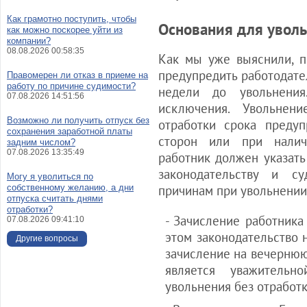
Как грамотно поступить, чтобы
Основания для уволь
как можно поскорее уйти из
компании?
08.08.2026 00:58:35
Как мы уже выяснили, п
предупредить работодате
Правомерен ли отказ в приеме на
работу по причине судимости?
недели до увольнения
07.08.2026 14:51:56
исключения. Увольнен
Возможно ли получить отпуск без
отработки срока преду
сохранения заработной платы
сторон или при налич
задним числом?
07.08.2026 13:35:49
работник должен указать
законодательству и с
Могу я уволиться по
собственному желанию, а дни
причинам при увольнении
отпуска считать днями
отработки?
- Зачисление работника
07.08.2026 09:41:10
этом законодательство 
Другие вопросы
зачисление на вечерню
является уважитель
увольнения без отработк