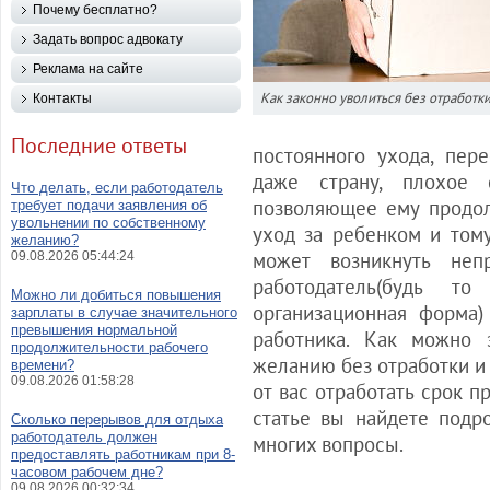
Почему бесплатно?
Задать вопрос адвокату
Реклама на сайте
Как законно уволиться без отработк
Контакты
Последние ответы
постоянного ухода, пер
даже страну, плохое 
Что делать, если работодатель
позволяющее ему продол
требует подачи заявления об
увольнении по собственному
уход за ребенком и том
желанию?
может возникнуть неп
09.08.2026 05:44:24
работодатель(будь 
Можно ли добиться повышения
организационная форма)
зарплаты в случае значительного
превышения нормальной
работника. Как можно 
продолжительности рабочего
желанию без отработки и 
времени?
09.08.2026 01:58:28
от вас отработать срок 
статье вы найдете подр
Сколько перерывов для отдыха
работодатель должен
многих вопросы.
предоставлять работникам при 8-
часовом рабочем дне?
09.08.2026 00:32:34