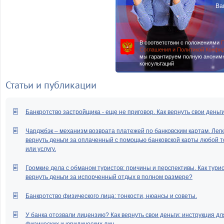
Ва
В соответствии с положениями
П
Соглашения и Политикой Конфи
мы гарантируем полную аноним
консультаций
Статьи и публикации
Банкротство застройщика - еще не приговор. Как вернуть свои деньг
Чарджбэк – механизм возврата платежей по банковским картам. Легк
вернуть деньги за оплаченный с помощью банковской карты любой т
или услугу.
Громкие дела с обманом туристов: причины и перспективы. Как тури
вернуть деньги за испорченный отдых в полном размере?
Банкротство физического лица: тонкости, нюансы и советы.
У банка отозвали лицензию? Как вернуть свои деньги: инструкция дл