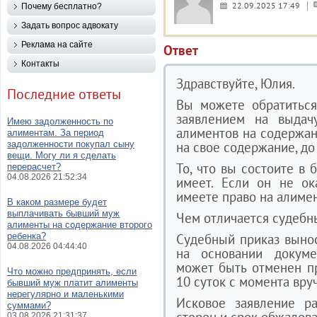
22.09.2025 17:49
Почему бесплатно?
Задать вопрос адвокату
Реклама на сайте
Ответ
Контакты
Здравствуйте, Юлия.
Последние ответы
Вы можете обратиться
заявлением на выдач
Имею задолженность по
алиментов на содержа
алиментам. За период
задолженности покупал сыну
на свое содержание, до
вещи. Могу ли я сделать
То, что вы состоите в 
перерасчет?
04.08.2026 21:52:34
имеет. Если он не ок
имеете право на алиме
В каком размере будет
выплачивать бывший муж
Чем отличается судебны
алименты на содержание второго
ребенка?
Судебный приказ вынос
04.08.2026 04:44:40
на основании докуме
может быть отменен п
Что можно предпринять, если
10 суток с момента вру
бывший муж платит алименты
нерегулярно и маленькими
Исковое заявление ра
суммами?
03.08.2026 21:31:37