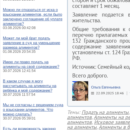
сторон и срок обжалов
составляет 1 месяц.
Можно ли отказаться от иска о
Заявление подается
взыскании алиментов, если было
заключено соглашение об уплате
жительства.
алиментов?
Общие требования к 
03.08.2026 00:42:08
перечню прилагаемых д
Может ли мой брат подать
132 Гражданского про
заявление в суд на уменьшение
содержание заявлени
размера алиментов?
установлены ст. 124 Гр
01.08.2026 20:54:35
РФ.
Имею ли право подать на
Источник: Семейный кодек
алименты на своё содержание?
30.07.2026 12:41:54
Всего доброго.
В каком случае я могу
рассчитывать на алименты на
Ольга Евгеньевна
ребёнка и моё содержание?
22.09.2025 18:46
30.07.2026 11:57:54
Мы не согласны с решением суда
о взыскании алиментов. Что
Темы:
Подать на алименты
можно сделать?
алиментов
,
Алименты на р
30.07.2026 05:39:01
алиментов
,
Исковое заявл
на алименты
,
Алименты в 
Есть ли возможность законно