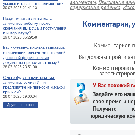
алиментам
,
Взыскание али
уменьшить выплаты алиментов?
содержание ребенка
,
Иско
30.07.2026 01:41:13
Продолжается ли выплата
Комментарии, у
алиментов ребёнку после
окончания им ВУЗа и поступления
в интернатуру?
29.07.2026 06:29:58
Комментариев по
Как составить исковое заявление
о взыскании алиментов в твердой
Вы должны пройти авт
денежной форме и какие
документы приложить к нему?
Комментировать 
28.07.2026 23:51:00
зарегистриро
С чего будут насчитываться
алименты, если я ИП и
У Вас похожий в
предприятие не приносит никакой
прибыли?
Задайте его наш
28.07.2026 19:00:04
свое время и не
Другие вопросы
Получите кв
юридическую кон