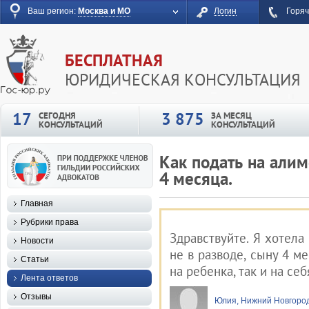
Ваш регион:
Москва и МО
Логин
Горяч
БЕСПЛАТНАЯ
ЮРИДИЧЕСКАЯ КОНСУЛЬТАЦИЯ
17
3 875
СЕГОДНЯ
ЗА МЕСЯЦ
КОНСУЛЬТАЦИЙ
КОНСУЛЬТАЦИЙ
Как подать на алим
4 месяца.
Главная
Рубрики права
Здравствуйте. Я хотела
Новости
не в разводе, сыну 4 м
Статьи
на ребенка, так и на себ
Лента ответов
Отзывы
Юлия, Нижний Новгоро