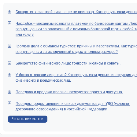
Банкротство застройщика - еще не приговор. Как вернуть свои деньг
Чарджбэк – механизм возврата платежей по банковским картам. Легк
вернуть деньги за оплаченный с помощью банковской карты любой т
или услугу.
Громкие дела с обманом туристов: причины и перспективы. Как тури
вернуть деньги за испорченный отдых в полном размере?
Банкротство физического лица: тонкости, нюансы и советы.
У банка отозвали лицензию? Как вернуть свои деньги: инструкция дл
физических и юридических лиц.
Передача и продажа прав на наследство: просто и доступно.
Порядок предоставления и список документов для УДО (условно-
досрочного освобождения) в Российской Федерации
Читать все статьи