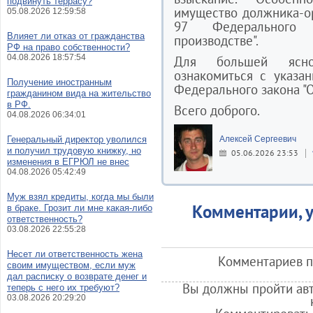
подвинуть террасу?
имущество должника-ор
05.08.2026 12:59:58
97 Федерального 
Влияет ли отказ от гражданства
производстве".
РФ на право собственности?
04.08.2026 18:57:54
Для большей ясно
ознакомиться с указа
Получение иностранным
Федерального закона "
гражданином вида на жительство
в РФ.
Всего доброго.
04.08.2026 06:34:01
Генеральный директор уволился
Алексей Сергеевич
и получил трудовую книжку, но
05.06.2026 23:53
изменения в ЕГРЮЛ не внес
04.08.2026 05:42:49
Муж взял кредиты, когда мы были
Комментарии, у
в браке. Грозит ли мне какая-либо
ответственность?
03.08.2026 22:55:28
Несет ли ответственность жена
Комментариев по
своим имуществом, если муж
дал расписку о возврате денег и
Вы должны пройти авт
теперь с него их требуют?
03.08.2026 20:29:20