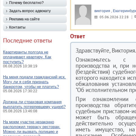
Почему бесплатно?
Задать вопрос адвокату
виктория , Екатеринбур
05.06.2026 22:28
Реклама на сайте
Контакты
Ответ
Последние ответы
Здравствуйте, Виктория
Квартиранты полгода не
оплачивают квартиру. Как
Ознакомьтесь с м
поступить?
производства и, при 
06.08.2026 10:38:19
(бездействия) судебно
которого находится ис
На меня подали гражданский иск.
Могу ли я себя признать
обжалования установл
банкротом, чтобы не платить?
"Об исполнительном про
05.08.2026 17:30:22
При ознакомлении с
Должна ли страховая компания
производства обрати
выплатить потерпевшему ущерб?
судебным приставом-и
05.08.2026 13:46:08
может быть обращен
На моем участке незаконно
действительно осуще
расположил террасу ресторан.
иметь имущество, н
Можно ли вызвать полицию и
взыскание. Особен