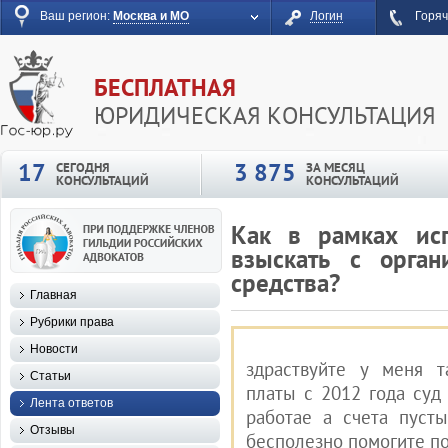
Ваш регион:
Москва и МО
Логин
Горяч
БЕСПЛАТНАЯ
ЮРИДИЧЕСКАЯ КОНСУЛЬТАЦИЯ
17
3 875
СЕГОДНЯ
ЗА МЕСЯЦ
КОНСУЛЬТАЦИЙ
КОНСУЛЬТАЦИЙ
Как в рамках исп
взыскать с орган
средства?
Главная
Рубрики права
Новости
здраствуйте у меня т
Статьи
платы с 2012 года суд
Лента ответов
работае а счета пуст
Отзывы
бесполезно помогите по