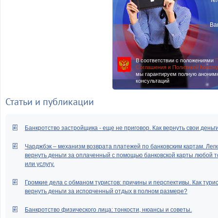
Те
Ва
В соответствии с положениями
П
Соглашения и Политикой Конфи
мы гарантируем полную аноним
консультаций
Статьи и публикации
Банкротство застройщика - еще не приговор. Как вернуть свои деньг
Чарджбэк – механизм возврата платежей по банковским картам. Легк
вернуть деньги за оплаченный с помощью банковской карты любой т
или услугу.
Громкие дела с обманом туристов: причины и перспективы. Как тури
вернуть деньги за испорченный отдых в полном размере?
Банкротство физического лица: тонкости, нюансы и советы.