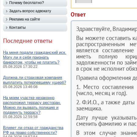
Почему бесплатно?
Задать вопрос адвокату
Ответ
Реклама на сайте
Здравствуйте, Владимир
Контакты
Вы можете составить ка
Последние ответы
распространенным м
является составление
На меня подали гражданский иск.
иметь полную юри
Могу ли я себя признать
задолженности по займ
банкротом, чтобы не платить?
05.08.2026 17:30:22
в срок не исполнит обя
Правила оформления до
Должна ли страховая компания
выплатить потерпевшему ущерб?
1. Место составления 
05.08.2026 13:46:08
(число, месяц и год).
На моем участке незаконно
2. Ф.И.О., а также дат
расположил террасу ресторан.
заемщика.
Можно ли вызвать полицию и
подвинуть террасу?
Дату лучше указыват
05.08.2026 12:59:58
сменить фамилию и пасп
Влияет ли отказ от гражданства
В этом случае знани
РФ на право собственности?