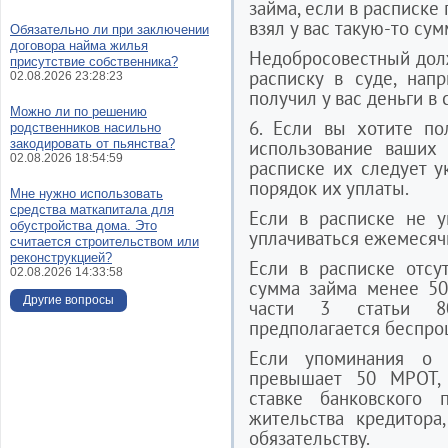
займа, если в расписке 
взял у вас такую-то сум
Обязательно ли при заключении
договора найма жилья
Недобросовестный дол
присутствие собственника?
расписку в суде, нап
02.08.2026 23:28:23
получил у вас деньги в 
Можно ли по решению
6. Если вы хотите по
родственников насильно
закодировать от пьянства?
использование ваших 
02.08.2026 18:54:59
расписке их следует у
порядок их уплаты.
Мне нужно использовать
средства маткапитала для
Если в расписке не у
обустройства дома. Это
уплачиваться ежемесяч
считается строительством или
реконструкцией?
Если в расписке отсу
02.08.2026 14:33:58
сумма займа менее 50
Другие вопросы
части 3 статьи 8
предполагается беспро
Если упоминания о 
превышает 50 МРОТ,
ставке банковского 
жительства кредитора
обязательству.