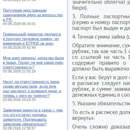
04.08.2026 18:57:54
значительно облегчат 
бюро).
Получение иностранным
гражданином вида на жительство
3. Полные паспортн
в РФ.
(серию и номер паспорт
04.08.2026 06:34:01
паспорт был выдан и да
Генеральный директор уволился
4. Точная сумма займа 
и получил трудовую книжку, но
изменения в ЕГРЮЛ не внес
Обратите внимание, сум
04.08.2026 05:42:49
рублях, так как часть 
со ссылкой на часть 
Муж взял кредиты, когда мы были
содержит правило о 
в браке. Грозит ли мне какая-либо
ответственность?
должно быть выражено 
03.08.2026 22:55:28
Если у вас берут в долг
Несет ли ответственность жена
в расписке следует на
своим имуществом, если муж
рублях, в сумме эквив
дал расписку о возврате денег и
денежных единиц в соо
теперь с него их требуют?
03.08.2026 20:29:20
5. Указано обязательств
Заявление вернули в связи с тем,
То есть в расписке дол
что отсутствует подпись
вернуть».
заявителя. Подписывать
заявление обязательно?
Очень сложно доказыв
03.08.2026 12:59:57