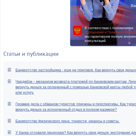
Ва
В соответствии с положениями
П
Соглашения и Политикой Конфи
мы гарантируем полную аноним
консультаций
Статьи и публикации
Банкротство застройщика - еще не приговор. Как вернуть свои деньг
Чарджбэк – механизм возврата платежей по банковским картам. Легк
вернуть деньги за оплаченный с помощью банковской карты любой т
или услугу.
Громкие дела с обманом туристов: причины и перспективы. Как тури
вернуть деньги за испорченный отдых в полном размере?
Банкротство физического лица: тонкости, нюансы и советы.
У банка отозвали лицензию? Как вернуть свои деньги: инструкция дл