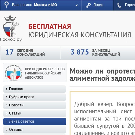
Ваш регион:
Москва и МО
Логин
Горяч
БЕСПЛАТНАЯ
ЮРИДИЧЕСКАЯ КОНСУЛЬТАЦИЯ
17
3 875
СЕГОДНЯ
ЗА МЕСЯЦ
КОНСУЛЬТАЦИЙ
КОНСУЛЬТАЦИЙ
Можно ли опротес
алиментной задолж
Главная
Рубрики права
Добрый вечер. Вопро
Новости
исполнительный лист
Статьи
алиментам за три пос
Лента ответов
бывшей супругой в 20
Отзывы
соглашение, и все это в