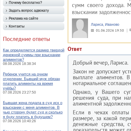
Почему бесплатно?
сумм своего дохода. 
Задать вопрос адвокату
взыскании задолженнос
Реклама на сайте
Лариса, Иваново
Контакты
01.06.2026 19:50
Последние ответы
Ответ
Как определяется размер твердой
денежной суммы при взыскании
алиментов?
Добрый вечер, Лариса.
08.08.2026 18:38:34
Закон не допускает ус
Ребенок учится на очном
выплате алиментов. В
отделении. Бывший муж обязан
нотариальное соглашени
платить алименты на время
учёбы?
Однако, у Вашего су
07.08.2026 23:27:50
решения суда, при на
алиментной задолженно
Бывшая жена подала в суд иск о
взыскании с меня алиментов. В
Если в чеках оплаты 
чью сторону будет суд и сколько
я буду платить в будущем?
размере, за какой пер
07.08.2026 10:40:26
денежные средства, с
доказательств может 