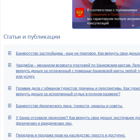
В соответствии с положениями
П
Соглашения и Политикой Конфи
мы гарантируем полную аноним
консультаций
Статьи и публикации
Банкротство застройщика - еще не приговор. Как вернуть свои деньг
Чарджбэк – механизм возврата платежей по банковским картам. Легк
вернуть деньги за оплаченный с помощью банковской карты любой т
или услугу.
Громкие дела с обманом туристов: причины и перспективы. Как тури
вернуть деньги за испорченный отдых в полном размере?
Банкротство физического лица: тонкости, нюансы и советы.
У банка отозвали лицензию? Как вернуть свои деньги: инструкция дл
физических и юридических лиц.
Передача и продажа прав на наследство: просто и доступно.