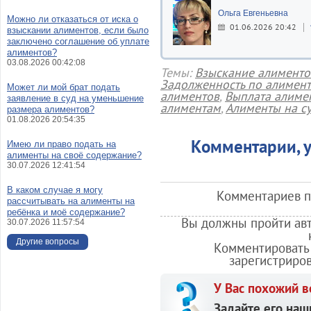
Ольга Евгеньевна
Можно ли отказаться от иска о
01.06.2026 20:42
взыскании алиментов, если было
заключено соглашение об уплате
алиментов?
03.08.2026 00:42:08
Темы:
Взыскание алименто
Задолженность по алимен
Может ли мой брат подать
алиментов
,
Выплата алиме
заявление в суд на уменьшение
алиментам
,
Алименты на с
размера алиментов?
01.08.2026 20:54:35
Комментарии, у
Имею ли право подать на
алименты на своё содержание?
30.07.2026 12:41:54
В каком случае я могу
Комментариев по
рассчитывать на алименты на
ребёнка и моё содержание?
Вы должны пройти авт
30.07.2026 11:57:54
Другие вопросы
Комментировать 
зарегистриро
У Вас похожий в
Задайте его наш