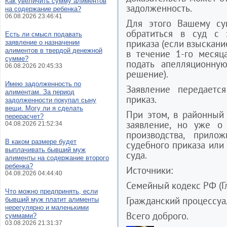
Как увеличить сумму алиментов
задолженность.
на содержание ребенка?
06.08.2026 23:46:41
Для этого Вашему су
обратиться в суд с 
Есть ли смысл подавать
приказа (если взыскани
заявление о назначении
алиментов в твердой денежной
в течение 1-го месяц
сумме?
подать апелляционну
06.08.2026 20:45:33
решение).
Имею задолженность по
Заявление передает
алиментам. За период
приказ.
задолженности покупал сыну
вещи. Могу ли я сделать
При этом, в районный
перерасчет?
заявление, но уже о 
04.08.2026 21:52:34
производства, прил
В каком размере будет
судебного приказа ил
выплачивать бывший муж
суда.
алименты на содержание второго
ребенка?
Источники:
04.08.2026 04:44:40
Семейный кодекс РФ (Гл
Что можно предпринять, если
Гражданский процессуал
бывший муж платит алименты
нерегулярно и маленькими
Всего доброго.
суммами?
03.08.2026 21:31:37