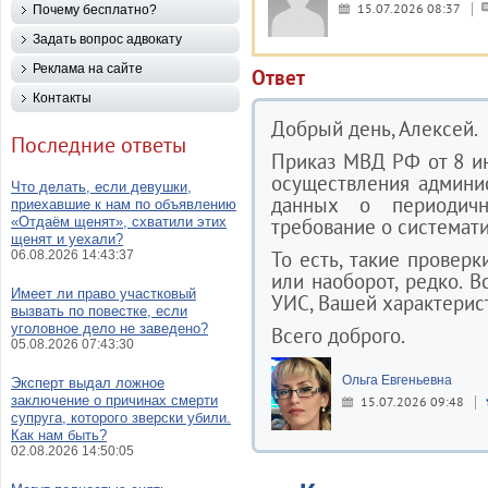
15.07.2026 08:37
Почему бесплатно?
Задать вопрос адвокату
Реклама на сайте
Ответ
Контакты
Добрый день, Алексей.
Последние ответы
Приказ МВД РФ от 8 и
осуществления админис
Что делать, если девушки,
данных о периодичн
приехавшие к нам по объявлению
«Отдаём щенят», схватили этих
требование о системат
щенят и уехали?
То есть, такие проверк
06.08.2026 14:43:37
или наоборот, редко. В
Имеет ли право участковый
УИС, Вашей характерис
вызвать по повестке, если
уголовное дело не заведено?
Всего доброго.
05.08.2026 07:43:30
Ольга Евгеньевна
Эксперт выдал ложное
заключение о причинах смерти
15.07.2026 09:48
супруга, которого зверски убили.
Как нам быть?
02.08.2026 14:50:05