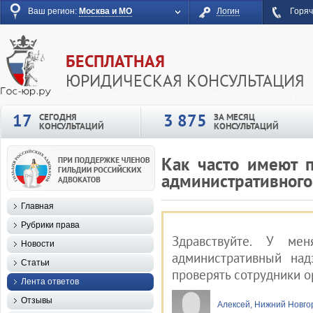
Ваш регион:
Москва и МО
Логин
Горяч
БЕСПЛАТНАЯ
ЮРИДИЧЕСКАЯ КОНСУЛЬТАЦИЯ
17
3 875
СЕГОДНЯ
ЗА МЕСЯЦ
КОНСУЛЬТАЦИЙ
КОНСУЛЬТАЦИЙ
Как часто имеют 
административного
Главная
Рубрики права
Здравствуйте. У ме
Новости
административный над
Статьи
проверять сотрудники о
Лента ответов
Отзывы
Алексей, Нижний Новго