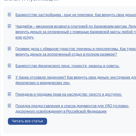
Банкротство застройщика - еще не приговор. Как вернуть свои деньг
Чарджбэк – механизм возврата платежей по банковским картам. Легк
вернуть деньги за оплаченный с помощью банковской карты любой т
или услугу.
Громкие дела с обманом туристов: причины и перспективы. Как тури
вернуть деньги за испорченный отдых в полном размере?
Банкротство физического лица: тонкости, нюансы и советы.
У банка отозвали лицензию? Как вернуть свои деньги: инструкция дл
физических и юридических лиц.
Передача и продажа прав на наследство: просто и доступно.
Порядок предоставления и список документов для УДО (условно-
досрочного освобождения) в Российской Федерации
Читать все статьи