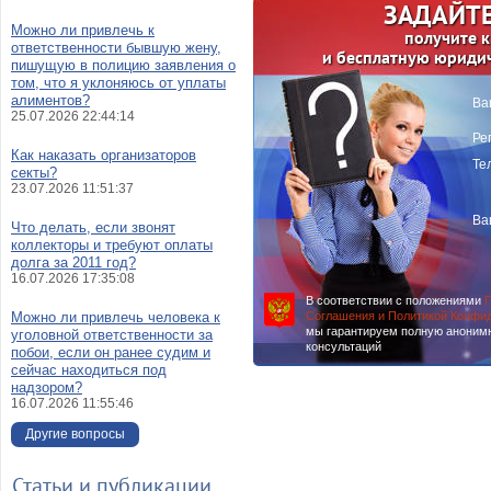
ЗАДАЙТЕ
Можно ли привлечь к
получите 
ответственности бывшую жену,
и бесплатную юриди
пишущую в полицию заявления о
том, что я уклоняюсь от уплаты
алиментов?
Ва
25.07.2026 22:44:14
Ре
Как наказать организаторов
Те
секты?
23.07.2026 11:51:37
Ва
Что делать, если звонят
коллекторы и требуют оплаты
долга за 2011 год?
16.07.2026 17:35:08
В соответствии с положениями
П
Можно ли привлечь человека к
Соглашения и Политикой Конфи
мы гарантируем полную аноним
уголовной ответственности за
консультаций
побои, если он ранее судим и
сейчас находиться под
надзором?
16.07.2026 11:55:46
Другие вопросы
Статьи и публикации