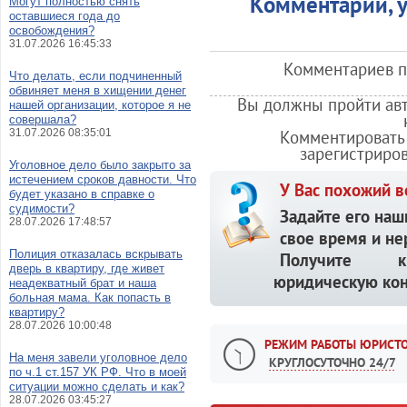
Комментарии, у
Могут полностью снять
оставшиеся года до
освобождения?
31.07.2026 16:45:33
Комментариев по
Что делать, если подчиненный
обвиняет меня в хищении денег
Вы должны пройти авт
нашей организации, которое я не
совершала?
31.07.2026 08:35:01
Комментировать 
зарегистриро
Уголовное дело было закрыто за
истечением сроков давности. Что
У Вас похожий в
будет указано в справке о
судимости?
Задайте его наш
28.07.2026 17:48:57
свое время и не
Полиция отказалась вскрывать
Получите кв
дверь в квартиру, где живет
юридическую кон
неадекватный брат и наша
больная мама. Как попасть в
квартиру?
28.07.2026 10:00:48
РЕЖИМ РАБОТЫ ЮРИСТО
На меня завели уголовное дело
КРУГЛОСУТОЧНО 24/7
по ч.1 ст.157 УК РФ. Что в моей
ситуации можно сделать и как?
28.07.2026 03:45:27