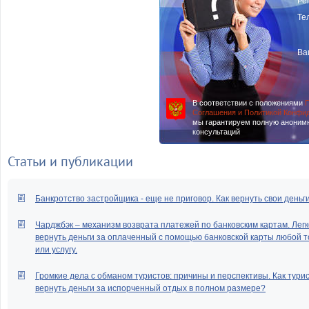
Ре
Те
Ва
В соответствии с положениями
П
Соглашения и Политикой Конфи
мы гарантируем полную аноним
консультаций
Статьи и публикации
Банкротство застройщика - еще не приговор. Как вернуть свои деньг
Чарджбэк – механизм возврата платежей по банковским картам. Легк
вернуть деньги за оплаченный с помощью банковской карты любой т
или услугу.
Громкие дела с обманом туристов: причины и перспективы. Как тури
вернуть деньги за испорченный отдых в полном размере?