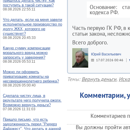
пришлось делать чистку. Как
поступить в такой ситуации?
Основание: ст
08.08.2026 22:55:11
кодекса РФ.
Что делать, если на меня завели
исполнительное производство по
Часть первую ГК РФ, в
долгу ЖКХ, которого не
статьи закона, несложн
существует?
08.08.2026 20:45:33
Всего доброго.
Какую сумму компенсации
морального вреда можно
Юрий Васильевич
запросить у заведения?
17.07.2026 00:46
08.08.2026 05:53:11
Можно ли оформить
приватизацию комнаты на
Темы:
Вернуть деньги
,
Иско
несовершеннолетнего ребенка?
08.08.2026 05:00:40
Комментарии, у
Сделала чистку лица, в
результате чего получила ожоги.
Возможно вернуть деньги?
07.08.2026 11:31:03
Комментариев по
Пришло письмо, что есть
задолженность перед "Ридерз
Вы должны пройти авт
Дайджест". Что делать в данной