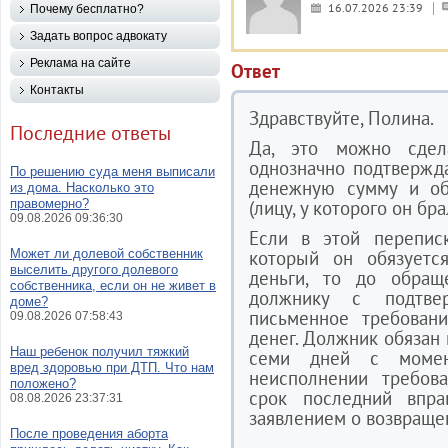
16.07.2026 23:39
Почему бесплатно?
Задать вопрос адвокату
Реклама на сайте
Ответ
Контакты
Здравствуйте, Полина.
Последние ответы
Да, это можно сдел
однозначно подтвержд
По решению суда меня выписали
денежную сумму и обя
из дома. Насколько это
правомерно?
(лицу, у которого он бр
09.08.2026 09:36:30
Если в этой перепис
Может ли долевой собственник
который он обязуетс
выселить другого долевого
деньги, то до обращ
собственника, если он не живет в
должнику с подтве
доме?
письменное требован
09.08.2026 07:58:43
денег. Должник обязан 
Наш ребенок получил тяжкий
семи дней с момен
вред здоровью при ДТП. Что нам
неисполнении требова
положено?
срок последний впр
08.08.2026 23:37:31
заявлением о возвраще
После проведения аборта