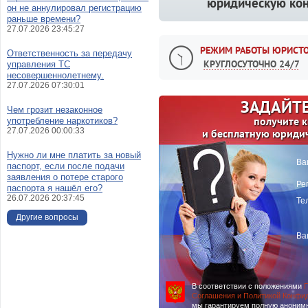
юридическую кон
он не аннулировал регистрацию
раньше времени?
27.07.2026 23:45:27
РЕЖИМ РАБОТЫ ЮРИСТО
Ответственность за передачу
КРУГЛОСУТОЧНО 24/7
управления ТС
несовершеннолетнему.
27.07.2026 07:30:01
ЗАДАЙТЕ
Чем грозит незаконное
получите 
употребление наркотиков?
27.07.2026 00:00:33
и бесплатную юриди
Нужно ли мне платить за новый
Ва
паспорт, если после подачи
заявления о потере старого
Ре
паспорта я нашёл его?
26.07.2026 20:37:45
Те
Другие вопросы
Ва
В соответствии с положениями
П
Соглашения и Политикой Конфи
мы гарантируем полную аноним