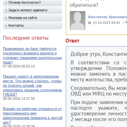
Почему бесплатно?
обратиться?
Задать вопрос адвокату
Константин, Красноярс
Реклама на сайте
15.10.2025 00:45
Контакты
Последние ответы
Ответ
Правомерно ли банк требуется
Доброе утро, Константи
досрочного возврата кредита и
угрожает лишением родительских
В соответствии со 
прав?
07.08.2026 00:55:15
утверждении Положени
можно заменить в па
Прошел дорогу в неположенном
месту жительства, преб
месте. Что можно сделать, чтобы
не платить штраф, как
Следовательно, Вы мож
обжаловать решение сотрудников
ОВД или МФЦ по месту 
ГИБДД?
06.08.2026 13:37:56
При подаче заявления н
паспорте укажите, 
Вправе ли работник отказаться от
удостоверение личности
предложенного ему
работодателем перевода в другой
2 месяца после его пол
цех?
04.08.2026 10:36:39