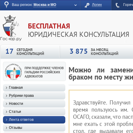
Ваш регион:
Москва и МО
Логин
Горяч
БЕСПЛАТНАЯ
ЮРИДИЧЕСКАЯ КОНСУЛЬТАЦИЯ
17
3 875
СЕГОДНЯ
ЗА МЕСЯЦ
КОНСУЛЬТАЦИЙ
КОНСУЛЬТАЦИЙ
Можно ли замени
браком по месту жи
Главная
Рубрики права
Здравствуйте. Получил
Новости
время пользуюсь им. 
Статьи
ОСАГО, сказали, что пас
Лента ответов
мне ехать с этой проб
Отзывы
стол, где выдавали е