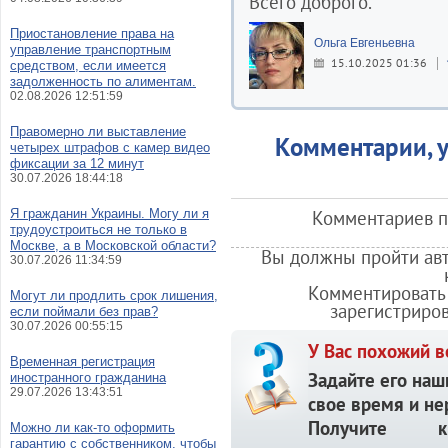
Всего доброго.
Приостановление права на
Ольга Евгеньевна
управление транспортным
15.10.2025 01:36
средством, если имеется
задолженность по алиментам.
02.08.2026 12:51:59
Правомерно ли выставление
Комментарии, у
четырех штрафов с камер видео
фиксации за 12 минут
30.07.2026 18:44:18
Я гражданин Украины. Могу ли я
Комментариев по
трудоустроиться не только в
Москве, а в Московской области?
Вы должны пройти авт
30.07.2026 11:34:59
Комментировать 
Могут ли продлить срок лишения,
зарегистриро
если поймали без прав?
30.07.2026 00:55:15
У Вас похожий в
Временная регистрация
Задайте его наш
иностранного гражданина
29.07.2026 13:43:51
свое время и не
Получите кв
Можно ли как-то оформить
гарантию с собственником, чтобы