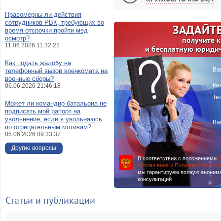
Правомерны ли действия
сотрудников РВК, требующих во
ЗАДАЙТЕ
время отсрочки пройти мед
осмотр?
получите 
11.06.2026 11:32:22
и бесплатную юриди
Как подать жалобу на
Ва
телефонный вызов военкомата на
военные сборы?
Ре
06.06.2026 21:46:18
Те
Может ли командир батальона не
подписать мой рапорт на
увольнение, если я увольняюсь
Ва
по отрицательным мотивам?
05.06.2026 09:33:37
Другие вопросы
В соответствии с положениями
П
Соглашения и Политикой Конфи
мы гарантируем полную аноним
консультаций
Статьи и публикации