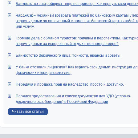
Банкротство застройщика - еще не приговор. Как вернуть свои деньг
Чарджбэк – механизм возврата платежей по банковским картам. Легк
вернуть деньги за оплаченный с помощью банковской карты любой т
или услугу.
Громкие дела с обманом туристов: причины и перспективы. Как тури
вернуть деньги за испорченный отдых в полном размере?
Банкротство физического лица: тонкости, нюансы и советы.
У банка отозвали лицензию? Как вернуть свои деньги: инструкция дл
физических и юридических лиц.
Передача и продажа прав на наследство: просто и доступно.
Порядок предоставления и список документов для УДО (условно-
досрочного освобождения) в Российской Федерации
Читать все статьи