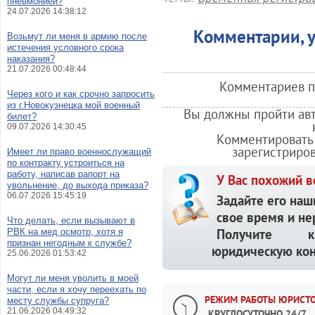
пневмонией?
24.07.2026 14:38:12
Комментарии, у
Возьмут ли меня в армию после
истечения условного срока
наказания?
21.07.2026 00:48:44
Комментариев по
Через кого и как срочно запросить
из г.Новокузнецка мой военный
Вы должны пройти авт
билет?
09.07.2026 14:30:45
Комментировать 
зарегистриро
Имеет ли право военнослужащий
по контракту устроиться на
работу, написав рапорт на
У Вас похожий в
увольнение, до выхода приказа?
06.07.2026 15:45:19
Задайте его наш
свое время и не
Что делать, если вызывают в
Получите кв
РВК на мед осмотр, хотя я
признан негодным к службе?
юридическую кон
25.06.2026 01:53:42
Могут ли меня уволить в моей
части, если я хочу переехать по
РЕЖИМ РАБОТЫ ЮРИСТО
месту службы супруга?
21.06.2026 04:49:32
КРУГЛОСУТОЧНО 24/7