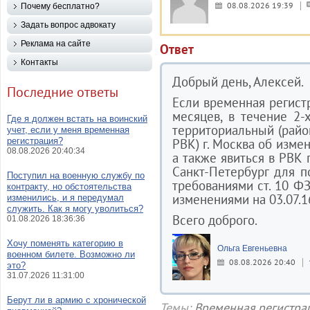
08.08.2026 19:39
Почему бесплатно?
Задать вопрос адвокату
Реклама на сайте
Ответ
Контакты
Добрый день, Алексей.
Последние ответы
Если временная регист
месяцев, в течение 2
Где я должен встать на воинский
территориальный (райо
учет, если у меня временная
регистрация?
РВК) г. Москва об изме
08.08.2026 20:40:34
а также явиться в РВК 
Санкт-Петербург для по
Поступил на военную службу по
требованиями ст. 10 ФЗ
контракту, но обстоятельства
изменениями на 03.07.16
изменились, и я передумал
служить. Как я могу уволиться?
Всего доброго.
01.08.2026 18:36:36
Хочу поменять категорию в
Ольга Евгеньевна
военном билете. Возможно ли
08.08.2026 20:40
это?
31.07.2026 11:31:00
Берут ли в армию с хронической
Темы:
Временная регистра