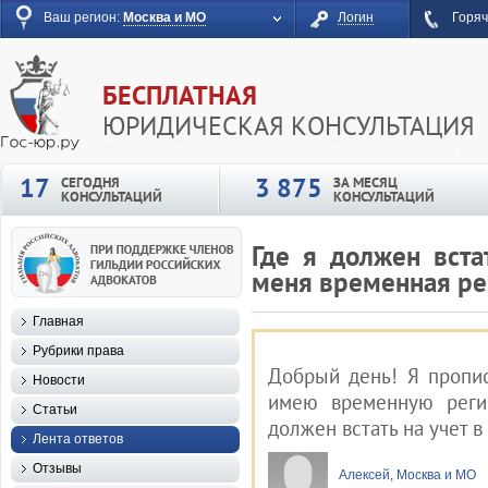
Ваш регион:
Москва и МО
Логин
Горяч
БЕСПЛАТНАЯ
ЮРИДИЧЕСКАЯ КОНСУЛЬТАЦИЯ
17
3 875
СЕГОДНЯ
ЗА МЕСЯЦ
КОНСУЛЬТАЦИЙ
КОНСУЛЬТАЦИЙ
Где я должен вста
меня временная ре
Главная
Рубрики права
Добрый день! Я пропис
Новости
имею временную регис
Статьи
должен встать на учет в
Лента ответов
Отзывы
Алексей, Москва и МО