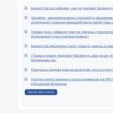
Банкротство застройщика - еще не приговор. Как вернут
Чарджбэк – механизм возврата платежей по банковским к
оплаченный с помощью банковской карты любой товар ил
Громкие дела с обманом туристов: причины и перспектив
испорченный отдых в полном размере?
Банкротство физического лица: тонкости, нюансы и сове
У банка отозвали лицензию? Как вернуть свои деньги: и
юридических лиц.
Передача и продажа прав на наследство: просто и дост
Порядок предоставления и список документов для УДО 
в Российской Федерации
Читать все статьи