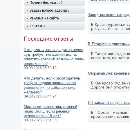
Почему бесплатно?
Задать вопрос адвокату
Завод выплатит сотруд
Реклама на сайте
В Краснотурьинске с
Контакты
результате несчастн
Последние ответы
В Татарстане учительн
Что делать, если кредитор через
В Татарстане суд вы
суд требует погашения долга,
после того, как тата
оплатить который возможно лишь
через месяц?
09.08.2026 05:50:12
Открытый люк канализ
Что делать, если работодатель
В Кемерово суд выне
требует подачи заявления об
дороге был открытый
увольнении по собственному
желанию?
09.08.2026 05:44:24
ИП заплатит покупател
Можно ли развестись с женой
через ЗАГС, если ребенку
В Орске местная 
исполнилось 18 лет?
предпринимательницу
09.08.2026 03:51:35