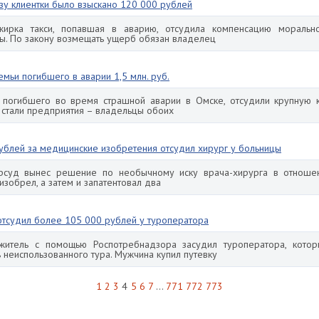
ьзу клиентки было взыскано 120 000 рублей
жирка такси, попавшая в аварию, отсудила компенсацию моральн
ы. По закону возмещать ущерб обязан владелец
емьи погибшего в аварии 1,5 млн. руб.
, погибшего во время страшной аварии в Омске, отсудили крупную 
 стали предприятия – владельцы обоих
ублей за медицинские изобретения отсудил хирург у больницы
орсуд вынес решение по необычному иску врача-хирурга в отнош
изобрел, а затем и запатентовал два
отсудил более 105 000 рублей у туроператора
итель с помощью Роспотребнадзора засудил туроператора, котор
 неиспользованного тура. Мужчина купил путевку
1
2
3
4
5
6
7
...
771
772
773