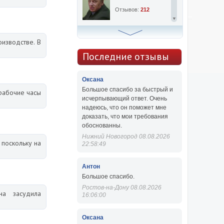
Отзывов:
212
Алексей Сергеевич
изводстве. В
Консультаций:
763
Последние отзывы
Отзывов:
47
Оксана
Большое спасибо за быстрый и
рабочие часы
исчерпывающий ответ. Очень
надеюсь, что он поможет мне
доказать, что мои требования
обоснованны.
Нижний Новогород 08.08.2026
 поскольку на
22:58:49
Антон
Большое спасибо.
Ростов-на-Дону 08.08.2026
на засудила
16:06:00
Оксана