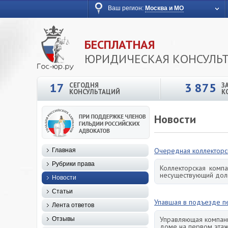
Ваш регион:
Москва и МО
БЕСПЛАТНАЯ
ЮРИДИЧЕСКАЯ КОНСУЛЬ
17
3 875
СЕГОДНЯ
З
КОНСУЛЬТАЦИЙ
К
Новости
Очередная коллекторск
Главная
Рубрики права
Коллекторская компа
несуществующий долг
Новости
Статьи
Упавшая в подъезде п
Лента ответов
Управляющая компан
Отзывы
доме на первом этаж