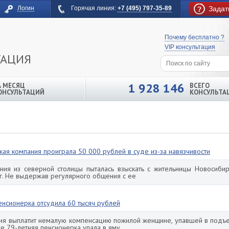
Логин
Горячая линия:
+7 (495) 797-35-89
Задат
Почему бесплатно ?
VIP консультация
ТАЦИЯ
1 928 146
А МЕСЯЦ
ВСЕГО
ОНСУЛЬТАЦИЙ
КОНСУЛЬТА
ая компания проиграла 50 000 рублей в суде из-за навязчивости
ния из северной столицы пыталась взыскать с жительницы Новосибир
. Не выдержав регулярного общения с ее
енсионерка отсудила 60 тысяч рублей
ия выплатит немалую компенсацию пожилой женщине, упавшей в подъе
е 79-летняя пенсионерка упала в яму,