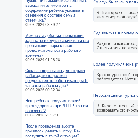
Нужно ли в исковом заявлении о
Со службы такси в пол
взыскании алиментов на
содержание ребёнка указывать
В Белгороде пасса
сведения о составе семьи
диспетчерской служб
ответчика?
09.08.2026 03:39:27
Суд взыскал в пользу с
Можно ли добиться повышения
зарплаты в случае значительного
Родные инкассатора
превышения нормальной
Ответчиками по делу
продолжительности рабочего
времени?
09.08.2026 01:58:28
Более полумиллиона р
Сколько перерывов для отдыха
Краснотурьинский г
работодатель должен
работодателя. Истец 
предоставлять работникам при 8-
часовом рабочем дне?
09.08.2026 00:32:34
Несостявшийся турист 
Наш ребенок получил тяжкий
В Кирове местный ж
вред здоровью при ДТП. Что нам
возвращать стоимость
положено?
08.08.2026 23:37:31
После проведения аборта
пришлось делать чистку. Как
поступить в такой ситуации?