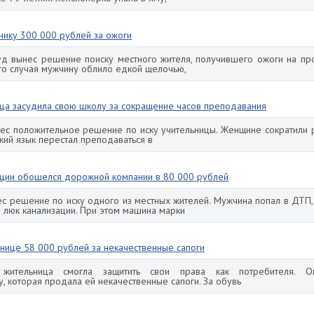
нику 300 000 рублей за ожоги
уд вынес решение поиску местного жителя, получившего ожоги на про
ого случая мужчину облило едкой щелочью,
ица засудила свою школу за сокращение часов преподавания
нес положительное решение по иску учительницы. Женщине сократили 
рский язык перестал преподаваться в
ации обошелся дорожной компании в 80 000 рублей
с решение по иску одного из местных жителей. Мужчина попал в ДТП,
 люк канализации. При этом машина марки
ьнице 58 000 рублей за некачественные сапоги
жительница смогла защитить свои права как потребителя. О
, которая продала ей некачественные сапоги. За обувь