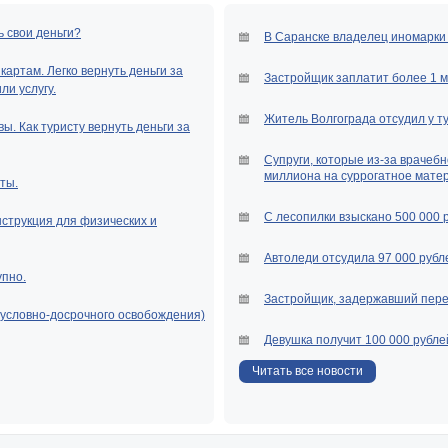
ь свои деньги?
В Саранске владелец иномарки 
артам. Легко вернуть деньги за
Застройщик заплатит более 1 
и услугу.
Житель Волгограда отсудил у т
ы. Как туристу вернуть деньги за
Супруги, которые из-за врачебн
миллиона на суррогатное мате
ты.
С лесопилки взыскано 500 000 
нструкция для физических и
Автоледи отсудила 97 000 рубле
упно.
Застройщик, задержавший перед
(условно-досрочного освобождения)
Девушка получит 100 000 рубле
Читать все новости