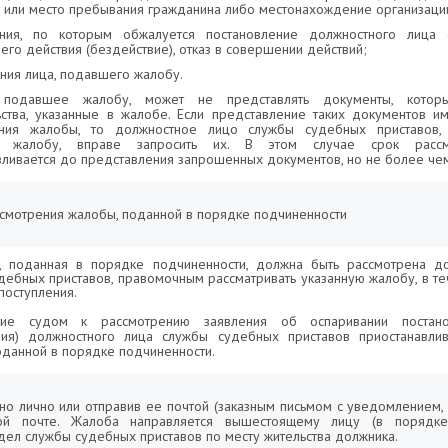
а или место пребывания гражданина либо местонахождение организаци
ания, по которым обжалуется постановление должностного лица
 его действия (бездействие), отказ в совершении действий;
ания лица, подавшего жалобу.
 подавшее жалобу, может не представлять документы, котор
ьства, указанные в жалобе. Если представление таких документов и
ения жалобы, то должностное лицо службы судебных приставов,
ю жалобу, вправе запросить их. В этом случае срок расс
вливается до представления запрошенных документов, но не более чем
ассмотрения жалобы, поданной в порядке подчиненности
, поданная в порядке подчиненности, должна быть рассмотрена д
дебных приставов, правомочным рассматривать указанную жалобу, в т
поступления.
тие судом к рассмотрению заявления об оспаривании постанов
вия) должностного лица службы судебных приставов приостанавли
оданной в порядке подчиненности.
о лично или отправив ее почтой (заказным письмом с уведомлением, 
ой почте. Жалоба направляется вышестоящему лицу (в порядке
дел службы судебных приставов по месту жительства должника.