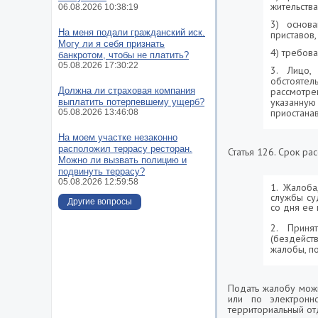
жительств
06.08.2026 10:38:19
3) основ
На меня подали гражданский иск.
приставов,
Могу ли я себя признать
4) требов
банкротом, чтобы не платить?
05.08.2026 17:30:22
3. Лицо,
обстоятел
Должна ли страховая компания
рассмотр
указанну
выплатить потерпевшему ущерб?
приостана
05.08.2026 13:46:08
На моем участке незаконно
расположил террасу ресторан.
Статья 126. Срок р
Можно ли вызвать полицию и
подвинуть террасу?
05.08.2026 12:59:58
1. Жалоба
службы су
Другие вопросы
со дня ее 
2. Приня
(бездейст
жалобы, п
Подать жалобу можн
или по электронн
территориальный от