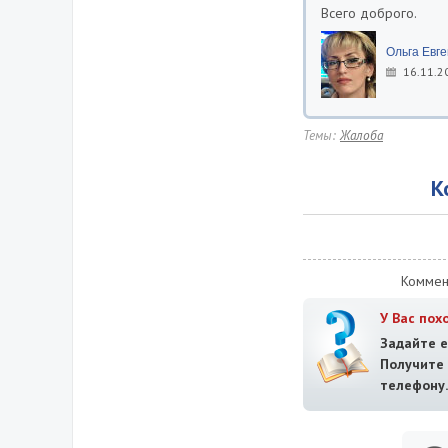
Всего доброго.
Ольга Евг
16.11.2
Темы:
Жалоба
К
Коммен
У Вас пох
Задайте е
Получит
телефону.