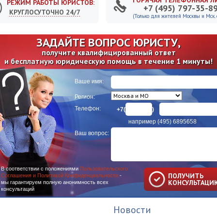
ГОРЯЧАЯ ТЕЛЕФОННАЯ Л
РЕЖИМ РАБОТЫ ЮРИСТОВ:
+7 (495) 797-35-8
КРУГЛОСУТОЧНО 24/7
(Только для жителей Москвы и Мск. о
ЗАДАЙТЕ ВОПРОС ЮРИСТУ,
получите квалифицированный ответ
и бесплатную юридическую помощь в течение 1 минуты!
Ваше имя:
Регион:
Телефон:
+7(
)
например (495) 6895658
Ваш вопрос:
В соответствии с положениями
Пользовательского
ПОЛУЧИТЬ
Соглашения и Политикой Конфиденциальности
-
КОНСУЛЬТАЦИ
мы гарантируем полную анонимность всех
консультаций
Новости