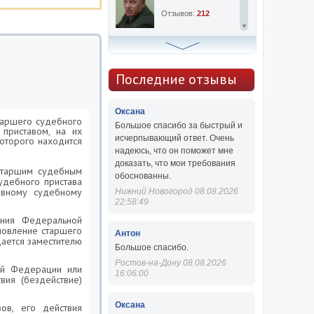
Отзывов:
212
Алексей Сергеевич
Консультаций:
763
Последние отзывы
Отзывов:
47
Оксана
старшего судебного
Большое спасибо за быстрый и
 приставом, на их
исчерпывающий ответ. Очень
которого находится
надеюсь, что он поможет мне
доказать, что мои требования
 старшим судебным
обоснованны.
судебного пристава
лавному судебному
Нижний Новогород 08.08.2026
22:58:49
ения Федеральной
новление старшего
Антон
дается заместителю
Большое спасибо.
Ростов-на-Дону 08.08.2026
кой Федерации или
16:06:00
вия (бездействие)
Оксана
ов, его действия