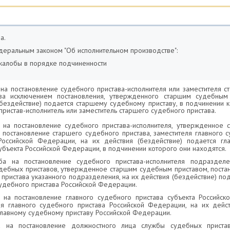
а.
едеральным законом "Об исполнительном производстве":
 жалобы в порядке подчиненности
 на постановление судебного пристава-исполнителя или заместителя 
 за исключением постановления, утвержденного старшим судебным
(бездействие) подается старшему судебному приставу, в подчинении 
ристав-исполнитель или заместитель старшего судебного пристава.
 на постановление судебного пристава-исполнителя, утвержденное
, постановление старшего судебного пристава, заместителя главного 
Российской Федерации, на их действия (бездействие) подается г
убъекта Российской Федерации, в подчинении которого они находятся.
ба на постановление судебного пристава-исполнителя подраздел
дебных приставов, утвержденное старшим судебным приставом, поста
 пристава указанного подразделения, на их действия (бездействие) по
судебного пристава Российской Федерации.
 на постановление главного судебного пристава субъекта Российс
ля главного судебного пристава Российской Федерации, на их дейст
главному судебному приставу Российской Федерации.
а на постановление должностного лица службы судебных пристав