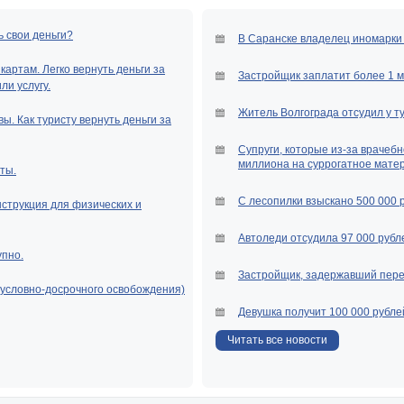
ь свои деньги?
В Саранске владелец иномарки 
артам. Легко вернуть деньги за
Застройщик заплатит более 1 
и услугу.
Житель Волгограда отсудил у т
ы. Как туристу вернуть деньги за
Супруги, которые из-за врачебн
миллиона на суррогатное мате
ты.
С лесопилки взыскано 500 000 
нструкция для физических и
Автоледи отсудила 97 000 рубле
упно.
Застройщик, задержавший перед
(условно-досрочного освобождения)
Девушка получит 100 000 рубле
Читать все новости