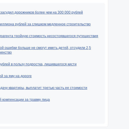
засудил дорожников более чем на 300 000 рублей
миллиона рублей за слишком медленное строительство
урагента тройную стоимость несостоявшегося путешествия
ой ошибки больше не смогут иметь детей, отсудили 2,5
ринство
рублей в пользу подростка, лишившегося кисти
й за яму на дороге
ачу квартиры, выплатит третью часть ее стоимости
й компенсации за травму лица