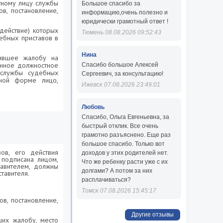
тному лицу службы
Большое спасибо за
в, постановление,
информацию,очень полезно и
юридически грамотный ответ !
здействие) которых
Тюмень 08.08.2026 09:52:43
ебных приставов в
Нина
чившее жалобу на
занное должностное
Спасибо большое Алексей
 службы судебных
Сергеевич, за консультацию!
нной форме лицо,
Ижевск 07.08.2026 23:49:01
Любовь
Спасибо, Ольга Евгеньевна, за
быстрый отклик. Все очень
грамотно разъяснено. Еще раз
большое спасибо. Только вот
ов, его действия
доходов у этих родителей нет.
 подписана лицом,
Что же ребенку расти уже с их
тавителем, должны
долгами? А потом за них
тавителя.
расплачиваться?
Томск 07.08.2026 15:45:17
в, постановление,
Другие отзывы
ших жалобу, место