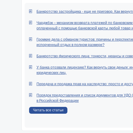
Банкротство застройщика - еще не приговор. Как вернут
Чарджбэк – механизм возврата платежей по банковским к
оплаченный с помощью банковской карты любой товар ил
Громкие дела с обманом туристов: причины и перспектив
испорченный отдых в полном размере?
Банкротство физического лица: тонкости, нюансы и сове
У банка отозвали лицензию? Как вернуть свои деньги: и
юридических лиц.
Передача и продажа прав на наследство: просто и дост
Порядок предоставления и список документов для УДО 
в Российской Федерации
Читать все статьи