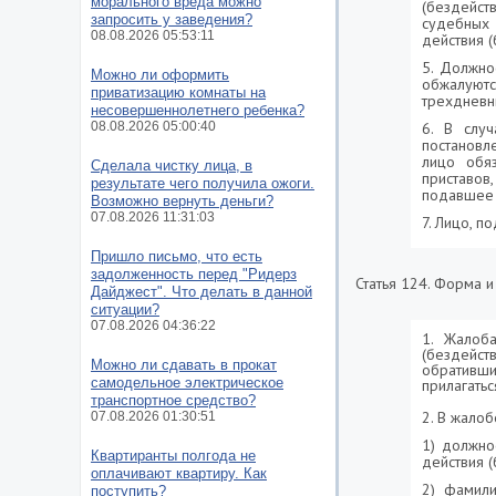
морального вреда можно
(бездейст
запросить у заведения?
судебных 
08.08.2026 05:53:11
действия (
5. Должно
Можно ли оформить
обжалуютс
приватизацию комнаты на
трехдневн
несовершеннолетнего ребенка?
08.08.2026 05:00:40
6. В слу
постановл
лицо обя
Сделала чистку лица, в
приставо
результате чего получила ожоги.
подавшее 
Возможно вернуть деньги?
07.08.2026 11:31:03
7. Лицо, п
Пришло письмо, что есть
задолженность перед "Ридерз
Статья 124. Форма 
Дайджест". Что делать в данной
ситуации?
07.08.2026 04:36:22
1. Жалоб
(бездейст
Можно ли сдавать в прокат
обративши
самодельное электрическое
прилагать
транспортное средство?
2. В жалоб
07.08.2026 01:30:51
1) должно
Квартиранты полгода не
действия (
оплачивают квартиру. Как
2) фамили
поступить?