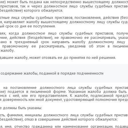
вие) может быть подана как непосредственно вышестоящему должнос
приставов, так и через должностное лицо службы судебных приставо
бездействие) которого обжалуются.
стные лица службы судебных приставов, постановления, действия (бе
я, направляют жалобу вышестоящему должностному лицу службы суд
ый срок со дня ее поступления.
чаях, когда должностное лицо службы судебных приставов, полу
ение, действия (бездействие), не правомочно ее рассматривать, ука
зано в трехдневный срок направить жалобу должностному лицу
в, правомочному ее рассматривать, уведомив об этом в письме
жалобу.
одавшее жалобу, может отозвать ее до принятия по ней решения.
и содержание жалобы, поданной в порядке подчиненности
а на постановление должностного лица службы судебных пристав
вие) подается в письменной форме. Указанная жалоба должна быть
мся с ней, или его представителем. К жалобе, подписанной предс
ся доверенность или иной документ, удостоверяющий полномочия предс
е должны быть указаны:
сть, фамилия, инициалы должностного лица службы судебных приставо
бездействие), отказ в совершении действий которого обжалуются;
я, имя, отчество гражданина или наименование организации, подав