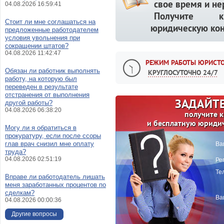
свое время и не
04.08.2026 16:59:41
Получите кв
Стоит ли мне соглашаться на
юридическую кон
предложенные работодателем
условия увольнения при
сокращении штатов?
04.08.2026 11:42:47
РЕЖИМ РАБОТЫ ЮРИСТО
Обязан ли работник выполнять
КРУГЛОСУТОЧНО 24/7
работу, на которую был
переведен в результате
отстранения от выполнения
ЗАДАЙТЕ
другой работы?
04.08.2026 06:38:20
получите 
и бесплатную юриди
Могу ли я обратиться в
прокуратуру, если после ссоры
глав врач снизил мне оплату
Ва
труда?
04.08.2026 02:51:19
Ре
Те
Вправе ли работодатель лишать
меня заработанных процентов по
сделкам?
Ва
04.08.2026 00:00:36
Другие вопросы