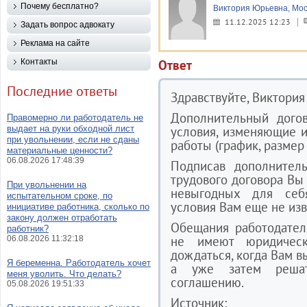
Почему бесплатно?
Виктория Юрьевна, Мос
11.12.2025 12:23
Задать вопрос адвокату
Реклама на сайте
Контакты
Ответ
Последние ответы
Здравствуйте, Виктория
Дополнительный дого
Правомерно ли работодатель не
выдает на руки обходной лист
условия, изменяющие 
при увольнении, если не сданы
работы (график, размер 
материальные ценности?
06.08.2026 17:48:39
Подписав дополнител
трудового договора Вы 
При увольнении на
невыгодных для себ
испытательном сроке, по
условия Вам еще не изв
инициативе работника, сколько по
закону должен отработать
Обещания работодател
работник?
не имеют юридическ
06.08.2026 11:32:18
дождаться, когда Вам в
Я беременна. Работодатель хочет
а уже затем решат
меня уволить. Что делать?
соглашению.
05.08.2026 19:51:33
Источник: