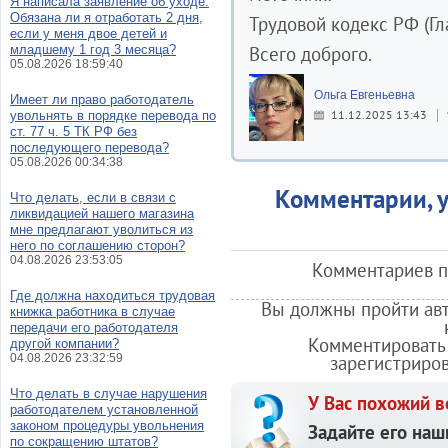
Я написала заявление об уходе.
Обязана ли я отработать 2 дня,
Трудовой кодекс РФ (Гла
если у меня двое детей и
младшему 1 год 3 месяца?
Всего доброго.
05.08.2026 18:59:40
Ольга Евгеньевна
Имеет ли право работодатель
11.12.2025 13:43
увольнять в порядке перевода по
ст. 77 ч. 5 ТК РФ без
последующего перевода?
05.08.2026 00:34:38
Комментарии, у
Что делать, если в связи с
ликвидацией нашего магазина
мне предлагают уволиться из
него по соглашению сторон?
04.08.2026 23:53:05
Комментариев по
Где должна находиться трудовая
Вы должны пройти авт
книжка работника в случае
передачи его работодателя
Комментировать 
другой компании?
04.08.2026 23:32:59
зарегистриро
Что делать в случае нарушения
У Вас похожий в
работодателем установленной
законом процедуры увольнения
Задайте его наш
по сокращению штатов?