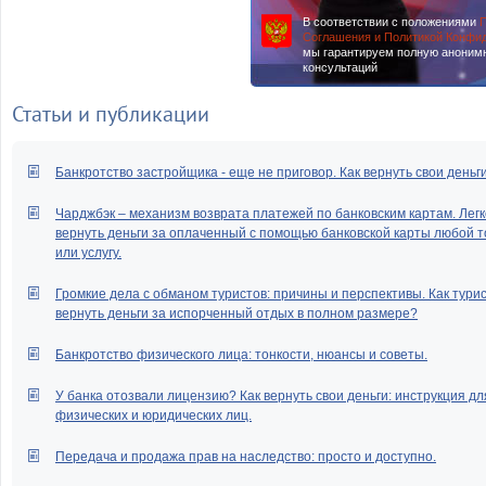
В соответствии с положениями
П
Соглашения и Политикой Конфи
мы гарантируем полную аноним
консультаций
Статьи и публикации
Банкротство застройщика - еще не приговор. Как вернуть свои деньг
Чарджбэк – механизм возврата платежей по банковским картам. Легк
вернуть деньги за оплаченный с помощью банковской карты любой т
или услугу.
Громкие дела с обманом туристов: причины и перспективы. Как тури
вернуть деньги за испорченный отдых в полном размере?
Банкротство физического лица: тонкости, нюансы и советы.
У банка отозвали лицензию? Как вернуть свои деньги: инструкция дл
физических и юридических лиц.
Передача и продажа прав на наследство: просто и доступно.